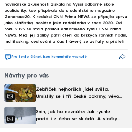
novinářské zkušenosti získala na Vyšší odborné škole
publicistiky, kde přispívala do studentského magazínu
Generace20. K redakci CNN Prima NEWS se připojila zprvu
jako stážistka, posléze jako redaktorka v roce 2020. Od
roku 2025 se stala posilou editorského týmu CNN Prima
NEWS. Mezi její záliby patří čtení do brzkých ranních hodin,
multitasking, cestování a čas trávený se zvířaty a přáteli.
Pro tento článek jsou komentáře vypnuté
Návrhy pro vás
Žebříček nejhorších jídel světa.
Umístily se i tři české pokrmy, vévodí
skandinávská kuchyně
Sníh, jak ho neznáte: Jak rychle
padá i z čeho se skládá. A vločky
nejsou bílé