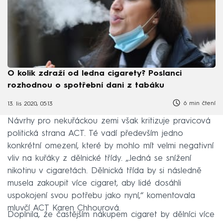
O kolik zdraží od ledna cigarety? Poslanci
rozhodnou o spotřební dani z tabáku
6 min čtení
13. lis 2020, 05:13
Návrhy pro nekuřáckou zemi však kritizuje pravicová
politická strana ACT. Té vadí především jedno
konkrétní omezení, které by mohlo mít velmi negativní
vliv na kuřáky z dělnické třídy. „Jedná se snížení
nikotinu v cigaretách. Dělnická třída by si následně
musela zakoupit více cigaret, aby lidé dosáhli
uspokojení svou potřebu jako nyní,“ komentovala
mluvčí ACT Karen Chhourová.
Doplnila, že častějším nákupem cigaret by dělníci více