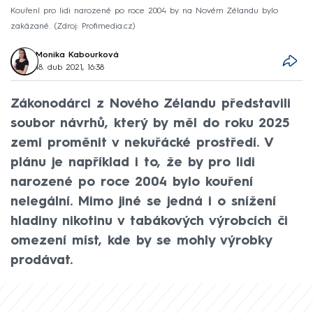
Kouření pro lidi narozené po roce 2004 by na Novém Zélandu bylo
zakázané.
Zdroj: Profimedia.cz
Monika Kabourková
18. dub 2021, 16:38
Zákonodárci z Nového Zélandu představili
soubor návrhů, který by měl do roku 2025
zemi proměnit v nekuřácké prostředí. V
plánu je například i to, že by pro lidi
narozené po roce 2004 bylo kouření
nelegální. Mimo jiné se jedná i o snížení
hladiny nikotinu v tabákových výrobcích či
omezení míst, kde by se mohly výrobky
prodávat.