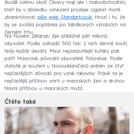
škodili svému okolí. Obavy mají ale i maloobchodníci,
kteří by v důsledku omezení prodeje cigaret mohli
zbankrotovat,
píše web Standart.co.uk.
Hrozí i to, že
by se zvýšila poptávka po tabákových výrobcích na
černém trhu.
Na Novém Zélandu žije přibližně pět milionů
obyvatel. Podle odhadů 500 tisíc z nich denně kouří,
tedy každý desátý. Mezi nejzarputilejší kuřáky pak
patří Maorové, původní obyvatelé Polynésie. Podle
statistik je kouření u Novozélanďanů jedním ze čtyř
nejčastějších důvodů pro vznik rakoviny. Právě ta je
nejčastější příčinou smrti u maorských žen a druhou
hlavní příčinou u maorských mužů.
Čtěte také