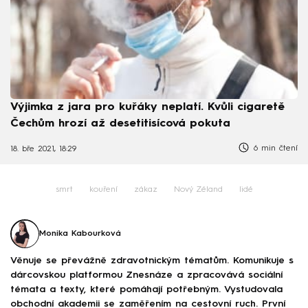
Výjimka z jara pro kuřáky neplatí. Kvůli cigaretě
Čechům hrozí až desetitisícová pokuta
6 min čtení
18. bře 2021, 18:29
smrt
kouření
zákaz
Nový Zéland
lidé
Monika Kabourková
Věnuje se převážně zdravotnickým tématům. Komunikuje s
dárcovskou platformou Znesnáze a zpracovává sociální
témata a texty, které pomáhají potřebným. Vystudovala
obchodní akademii se zaměřením na cestovní ruch. První