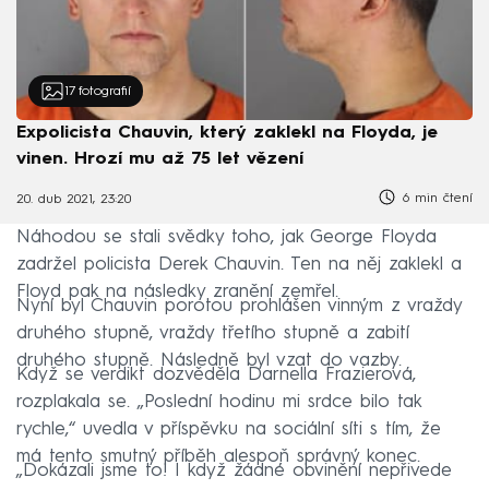
17
fotografií
Expolicista Chauvin, který zaklekl na Floyda, je
vinen. Hrozí mu až 75 let vězení
6 min čtení
20. dub 2021, 23:20
Náhodou se stali svědky toho, jak George Floyda
zadržel policista Derek Chauvin. Ten na něj zaklekl a
Floyd pak na následky zranění zemřel.
Nyní byl Chauvin porotou prohlášen vinným z vraždy
druhého stupně, vraždy třetího stupně a zabití
druhého stupně. Následně byl vzat do vazby.
Když se verdikt dozvěděla Darnella Frazierová,
rozplakala se. „Poslední hodinu mi srdce bilo tak
rychle,“ uvedla v příspěvku na sociální síti s tím, že
má tento smutný příběh alespoň správný konec.
„Dokázali jsme to! I když žádné obvinění nepřivede