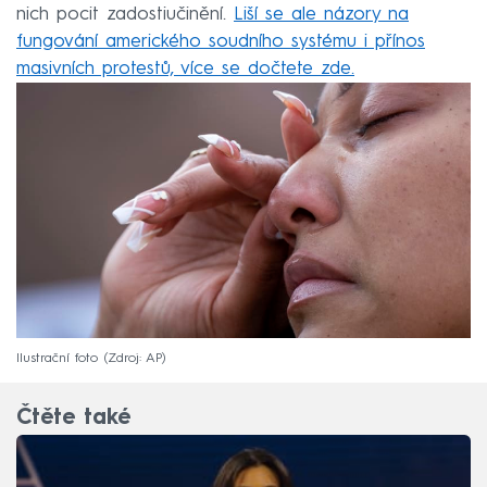
nich pocit zadostiučinění.
Liší se ale názory na
fungování amerického soudního systému i přínos
masivních protestů, více se dočtete zde.
Ilustrační foto
Zdroj: AP
Čtěte také