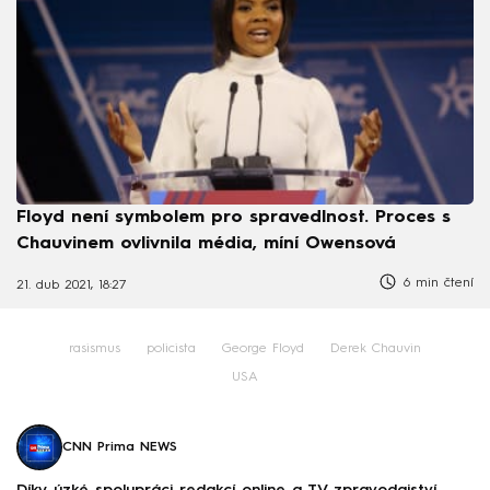
Floyd není symbolem pro spravedlnost. Proces s
Chauvinem ovlivnila média, míní Owensová
6 min čtení
21. dub 2021, 18:27
rasismus
policista
George Floyd
Derek Chauvin
USA
CNN Prima NEWS
Díky úzké spolupráci redakcí online a TV zpravodajství