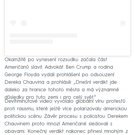
Okamžitě po vynesení rozsudku začala část
Američanů slavit. Advokát Ben Crump a rodina
George Floyda vydali prohlášení po odsouzení
Dereka Chauvina a prohlásili: „Dnešní verdikt jde
daleko za hranice tohoto města a má významné
důsledky pro tuto zemi i pro celý svět.“
Devítiminutové video vyvolalo globální vlnu protestů
proti rasismu, které ještě více polarizovaly americkou
politickou scénu. Závěr procesu s policistou Derekem
Chauvinem proto mnozí Američané sledovali s
obavami. Konečný verdikt nakonec přinesl mnohým z