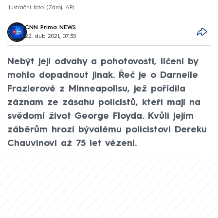
Ilustrační foto
Zdroj: AP
CNN Prima NEWS
22. dub 2021, 07:35
Nebýt její odvahy a pohotovosti, líčení by
mohlo dopadnout jinak. Řeč je o Darnelle
Frazierové z Minneapolisu, jež pořídila
záznam ze zásahu policistů, kteří mají na
svědomí život George Floyda. Kvůli jejím
záběrům hrozí bývalému policistovi Dereku
Chauvinovi až 75 let vězení.