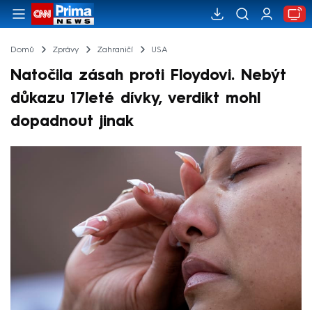
Domů
Zprávy
Zahraničí
USA
Natočila zásah proti Floydovi. Nebýt
důkazu 17leté dívky, verdikt mohl
dopadnout jinak