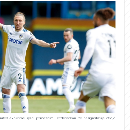
ted explicitně spílal pomeznímu rozhodčímu, že nesignalizuje ofsajd