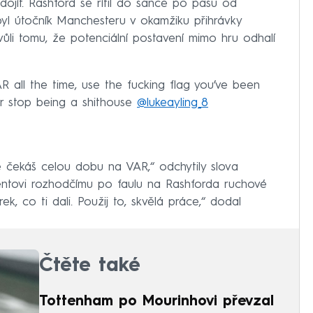
ojít. Rashford se řítil do šance po pasu od
yl útočník Manchesteru v okamžiku přihrávky
ůli tomu, že potenciální postavení mimo hru odhalí
VAR all the time, use the fucking flag you’ve been
ver stop being a shithouse
@lukeayling_8
e čekáš celou dobu na VAR,“ odchytily slova
tentovi rozhodčímu po faulu na Rashforda ruchové
ek, co ti dali. Použij to, skvělá práce,“ dodal
Čtěte také
Tottenham po Mourinhovi převzal