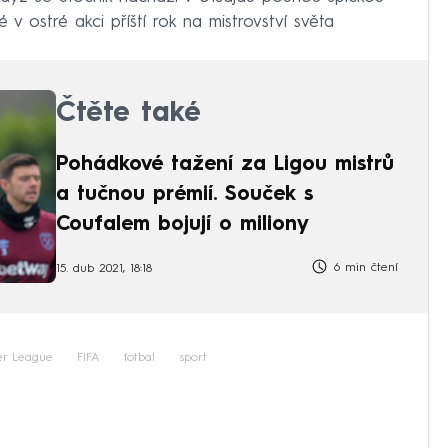
v ostré akci příští rok na mistrovství světa
Čtěte také
Pohádkové tažení za Ligou mistrů
a tučnou prémií. Souček s
Coufalem bojují o miliony
6 min čtení
15. dub 2021, 18:18
er League
FIFA
fotbal
sport