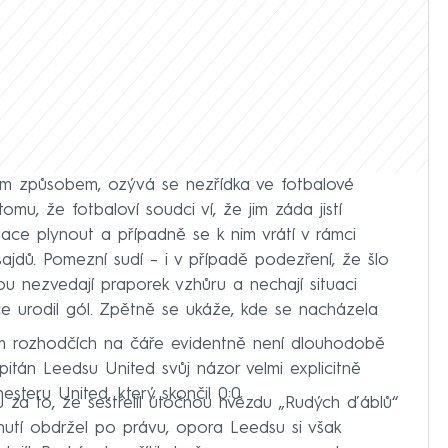
ým způsobem, ozývá se nezřídka ve fotbalové
omu, že fotbaloví soudci ví, že jim záda jistí
uace plynout a případně se k nim vrátí v rámci
sajdů. Pomezní sudí – i v případě podezření, že šlo
u nezvedají praporek vzhůru a nechají situaci
e urodil gól. Zpětně se ukáže, kde se nacházela
m rozhodčích na čáře evidentně není dlouhodobě
itán Leedsu United svůj názor velmi explicitně
esteru United, který skončil 0:0.
tu za to, že sestřelil útočnou hvězdu „Rudých ďáblů“
utí obdržel po právu, opora Leedsu si však