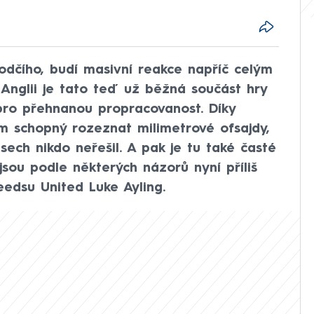
odčího, budí masivní reakce napříč celým
Anglii je tato teď už běžná součást hry
pro přehnanou propracovanost. Díky
ém schopný rozeznat milimetrové ofsajdy,
sech nikdo neřešil. A pak je tu také časté
 jsou podle některých názorů nyní příliš
Leedsu United Luke Ayling.