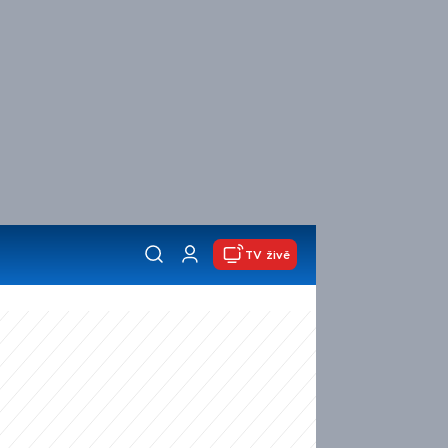
TV živě