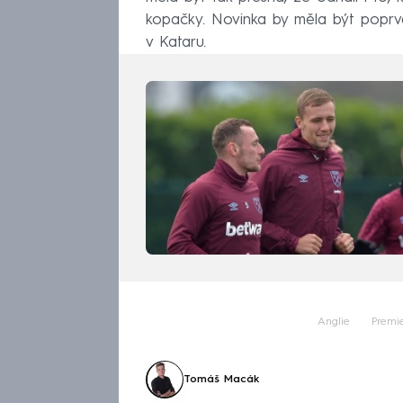
kopačky. Novinka by měla být poprvé 
v Kataru.
Anglie
Premi
Tomáš Macák