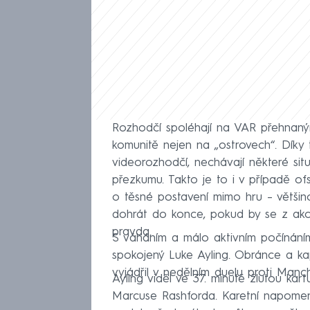
Rozhodčí spoléhají na VAR přehnan
komunitě nejen na „ostrovech“. Díky t
videorozhodčí, nechávají některé sit
přezkumu. Takto je to i v případě of
o těsné postavení mimo hru – většino
dohrát do konce, pokud by se z akc
pravda.
S váháním a málo aktivním počínání
spokojený Luke Ayling. Obránce a kap
vyjádřil v nedělním duelu proti Manch
Ayling viděl ve 37. minutě žlutou kar
Marcuse Rashforda. Karetní napomen