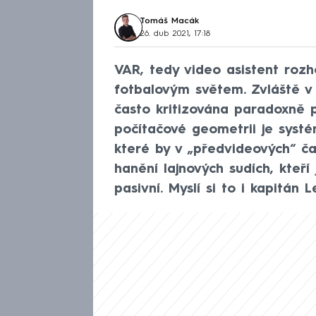
Tomáš Macák
26. dub 2021, 17:18
VAR, tedy video asistent rozh
fotbalovým světem. Zvláště v 
často kritizována paradoxně 
počítačové geometrii je syst
které by v „předvideových“ ča
hanění lajnových sudích, kteří
pasivní. Myslí si to i kapitán 