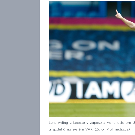
Luke Ayling z Leedsu v zápase s Manchesterem Uni
a spoléhá na systém VAR.
Zdroj: Profimedia.cz