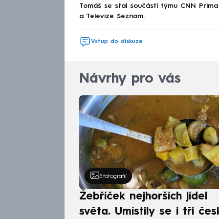
Tomáš se stal součástí týmu CNN Prima 
a Televize Seznam.
Vstup do diskuze
Návrhy pro vás
5
fotografií
Žebříček nejhorších jídel
světa. Umístily se i tři čes