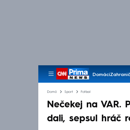
Domácí
Zahranič
Pořady
Domů
Sport
Fotbal
Nečekej na VAR. P
dali, sepsul hráč 