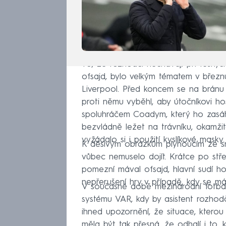
To, že rozhodčí nechávají při těsných
ofsajd, bylo velkým tématem v březn
Liverpool. Před koncem se na bránu 
proti němu vyběhl, aby útočníkovi hos
spoluhráčem Coadym, který ho zasáhl
bezvládně ležet na trávníku, okamžitě
vyžádalo si i použití kyslíkové masky
K děsivým obrázkům plynoucím ze sna
vůbec nemuselo dojít. Krátce po stře
pomezní mával ofsajd, hlavní sudí ho
nepřerušení hry v případě, kdy se má
V současné době mezinárodní fotbal
systému VAR, kdy by asistent rozhodč
ihned upozornění, že situace, ktero
měla být tak přesná, že odhalí i to,