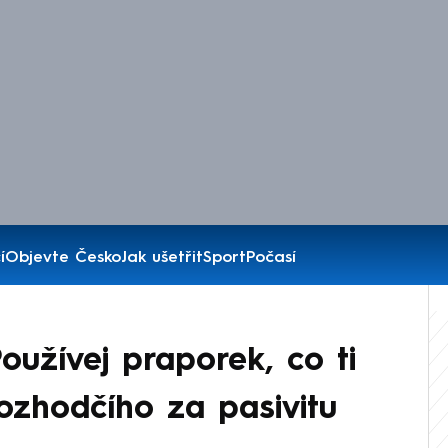
í
Objevte Česko
Jak ušetřit
Sport
Počasí
oužívej praporek, co ti
rozhodčího za pasivitu