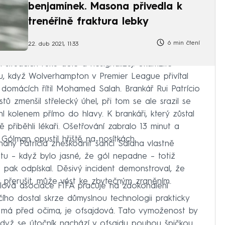
benjamínek. Masona přivedla k
trenéřině fraktura lebky
6 min čtení
22. dub 2021, 11:33
 situacích ruku dole a nesignalizují okamžitě
u, když Wolverhampton v Premier League přivítal
domácích řítil Mohamed Salah. Brankář Rui Patrício
tů zmenšil střelecký úhel, při tom se ale srazil se
 kolenem přímo do hlavy. K brankáři, který zůstal
 přiběhli lékaři. Ošetřování zabralo 13 minut a
. Gólman opustil hřiště na nosítkách.
hy Patrícia zneškodnit šanci Salaha vlastně
tu – když bylo jasné, že gól nepadne – totiž
 pak odpískal. Děsivý incident demonstroval, že
 přerušit, může vést ke zbytečným zraněním.
ová asociace FIFA pracuje na zdokonalení
ího dostal skrze důmyslnou technologii prakticky
u má před očima, je ofsajdová. Tato vymoženost by
 když se útočník nachází v ofsajdu pouhou špičkou