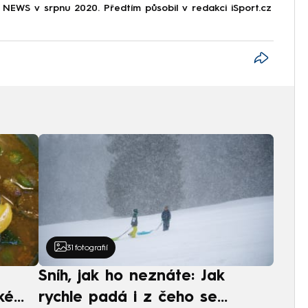
NEWS v srpnu 2020. Předtím působil v redakci iSport.cz
31
fotografií
Sníh, jak ho neznáte: Jak
ké
rychle padá i z čeho se