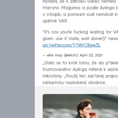
myslela, že k zákroku vůbec nemělo d
Harryho Maguirea a podle Aylinga b
v ofsajdu a pomezní sudí nemával kv
zpětně VAR.
“it’s cos you’re fucking waiting for 
given. use it mate, well done(!)” ne
pic.twitter.com/Y7WrCBqw3L
— ellie may (@ellufc)
April 25, 2021
„Stalo se to kvůli tomu, že do p*del
frustrovaného Aylinga mířená k asis
mikrofony. „Použij ten zas*anej prapor
sarkasticky nazlobený obránce.