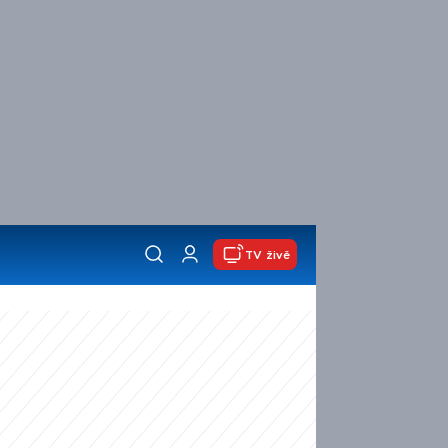
TV živě