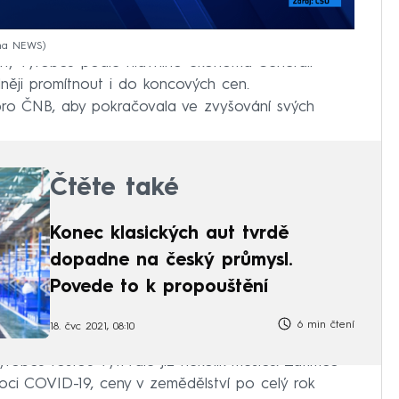
ima NEWS
ny výrobců podle hlavního ekonoma Generali
něji promítnout i do koncových cen.
 pro ČNB, aby pokračovala ve zvyšování svých
Čtěte také
Konec klasických aut tvrdě
dopadne na český průmysl.
Povede to k propouštění
6 min čtení
18. čvc 2021, 08:10
obců rostou vytrvale již několik měsíců. Zatímco
oci COVID-19, ceny v zemědělství po celý rok