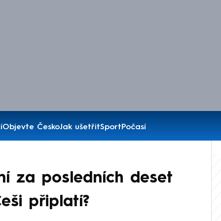
í
Objevte Česko
Jak ušetřit
Sport
Počasí
ní za posledních deset
eši připlatí?