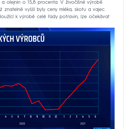
 a olejnin o 15,8 procenta. V živočišné výrobě
ž znatelně vyšší byly ceny mléka, skotu a vajec.
sloužící k výrobě celé řady potravin, lze očekávat