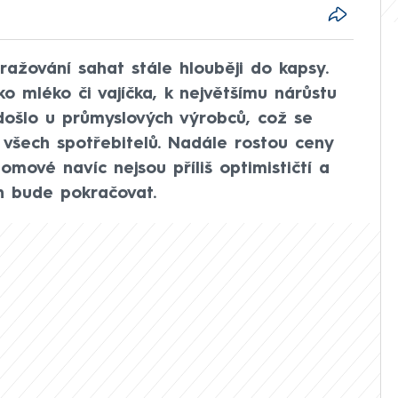
ražování sahat stále hlouběji do kapsy.
ko mléko či vajíčka, k největšímu nárůstu
došlo u průmyslových výrobců, což se
 všech spotřebitelů. Nadále rostou ceny
nomové navíc nejsou příliš optimističtí a
n bude pokračovat.