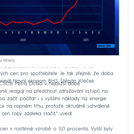
ma NEWS
ou, průmyslovou i stavební výrobu. To se
vých cen pro spotřebitele. Je tak zřejmé, že doba
 uvedl hlavní ekonom BHS Štěpán Křeček.
ČSOB Petra Dufka v nejbližší době
ně reagují na předchozí zdražování vstupů na
ba začít počítat i s vyššími náklady na energie.
ace na ropném trhu, protože aktuálně schválené
en ropy zdaleka stačit,“ uvedl.
en v rostlinné výrobě o 9,0 procenta. Vyšší byly