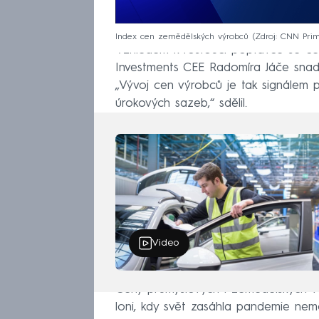
Index cen zemědělských výrobců
Zdroj: CNN Pr
Vzhledem k rostoucí poptávce se ce
Investments CEE Radomíra Jáče snad
„Vývoj cen výrobců je tak signálem
úrokových sazeb,“ sdělil.
Video
Ceny průmyslových i zemědělských výr
loni, kdy svět zasáhla pandemie nem