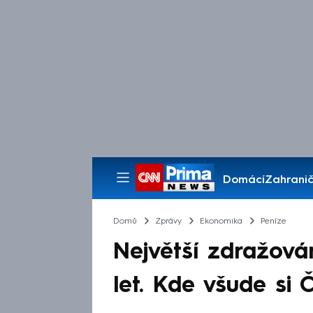
Domácí
Zahranič
Pořady
Domů
Zprávy
Ekonomika
Peníze
Největší zdražová
let. Kde všude si Č