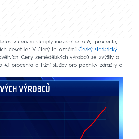
etos v červnu stouply meziročně o 6,1 procenta,
ích deset let. V úterý to oznámil
Český statistický
odvětvích. Ceny zemědělských výrobců se zvýšily o
o 4,1 procenta a tržní služby pro podniky zdražily o