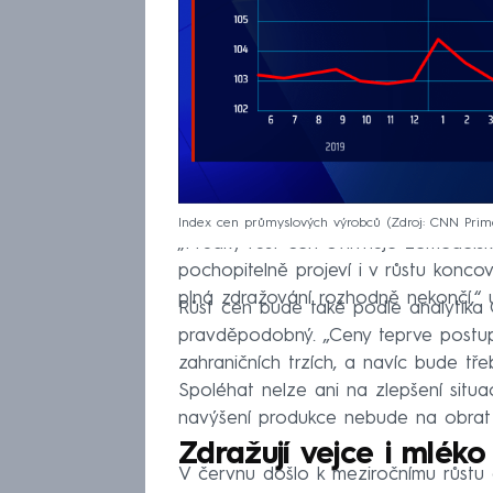
Index cen průmyslových výrobců
Zdroj: CNN Pri
„Prudký růst cen ovlivňuje zemědělsk
pochopitelně projeví i v růstu konco
plná zdražování rozhodně nekončí,“
Růst cen bude také podle analytika 
pravděpodobný. „Ceny teprve postup
zahraničních trzích, a navíc bude tře
Spoléhat nelze ani na zlepšení situ
navýšení produkce nebude na obrat c
Zdražují vejce i mléko
V červnu došlo k meziročnímu růstu c