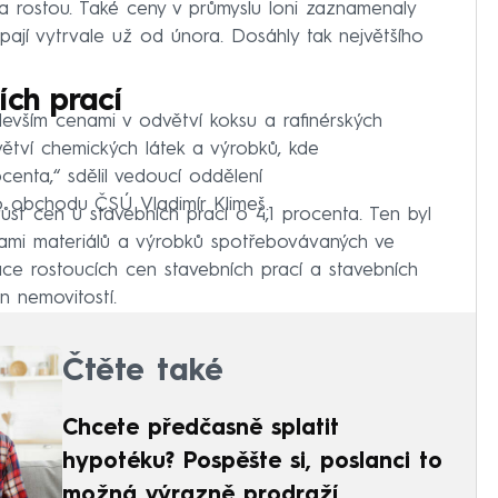
na rostou. Také ceny v průmyslu loni zaznamenaly
ají vytrvale už od února. Dosáhly tak největšího
ích prací
devším cenami v odvětví koksu a rafinérských
ětví chemických látek a výrobků, kde
centa,“ sdělil vedoucí oddělení
ho obchodu ČSÚ Vladimír Klimeš.
st cen u stavebních prací o 4,1 procenta. Ten byl
nami materiálů a výrobků spotřebovávaných ve
ace rostoucích cen stavebních prací a stavebních
n nemovitostí.
Čtěte také
Chcete předčasně splatit
hypotéku? Pospěšte si, poslanci to
možná výrazně prodraží