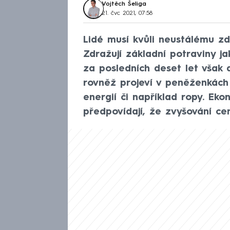
Vojtěch Šeliga
21. čvc 2021, 07:58
Lidé musí kvůli neustálému zd
Zdražují základní potraviny ja
za posledních deset let však 
rovněž projeví v peněženkách
energií či například ropy. Eko
předpovídají, že zvyšování ce