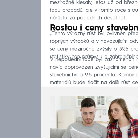
meziročně klesaly, letos už od břez
řadu propadů, ale v tomto roce stoup
nárůstu za posledních deset let.
Rostou i ceny stavebn
„Tento výrazný růst byl ovlivněn pře
ropných výrobků a v navazujícím odv
se ceny meziročně zvýšily o 39,6 pro
statistiky cen průmyslu a zahraniční
V neposlední řadě byl zaznamenán rů
navíc doprovázen zvyšujícími se ce
stavebnictví o 9,5 procenta. Kombin
materiálů bude tlačit na další růst ce