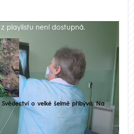
 playlistu není dostupná.
V
Svědectví o velké šelmě přibývá. Na
Setká
je op