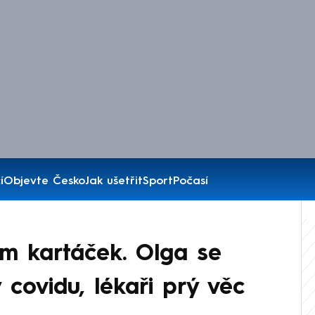
í
Objevte Česko
Jak ušetřit
Sport
Počasí
m kartáček. Olga se
covidu, lékaři prý věc