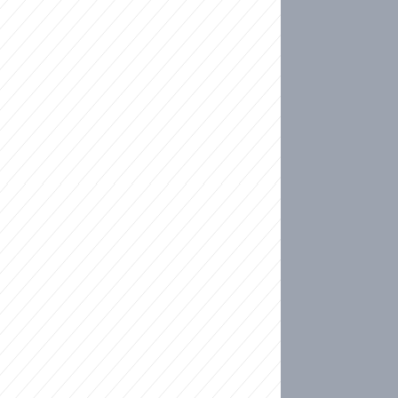
ideo
ní plné slz po 50 letech: Matku donutili dát d
ět spojil test DNA