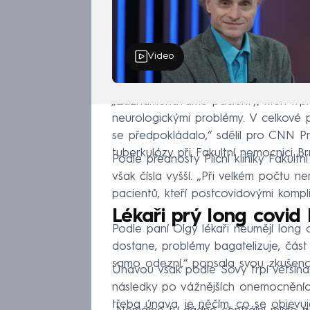
Video
„Zaznamenáváme pacienty, kteří trpí
neurologickými problémy. V celkové po
se předpokládalo,“ sdělil pro CNN P
tuberkulózy při Fakultní nemocnici B
Podle přednosty Plicní kliniky Fakul
však čísla vyšší. „Při velkém počtu 
pacientů, kteří postcovidovými kompli
Lékaři prý long covid 
Podle paní Olgy lékaři neumějí long 
dostane, problémy bagatelizuje, část
samo odezní,“ popsala svou zkušeno
Únavou však podle Sovy trpí většina 
následky po vážnějších onemocněních.
třeba únava, je něčím, co se objevuj