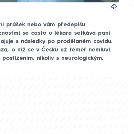
 ni prášek nebo vám předepíšu
žnostmi se často u lékaře setkává paní
bojuje s následky po prodělaném covidu.
za, o níž se v Česku už téměř nemluví.
m postižením, nikoliv s neurologickým,