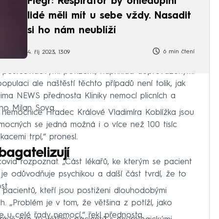
Flegr: Respirátor by ohleduplní
lidé měli mít u sebe vždy. Nasadit
si ho nám neublíží
6 min čtení
4. říj 2023, 13:09
 postcovidovými potížemi, například doprovázenými
pulaci ale naštěstí těchto případů není tolik, jak
rima NEWS přednosta Kliniky nemocí plicních a
rno Milan Sova.
tní nemocnice Hradec Králové Vladimíra Koblížka jsou
nemocných se jedná možná i o více než 100 tisíc
kacemi trpí,“ pronesl.
bagatelizují
covid rozpoznat. „Část lékařů, ke kterým se pacient
 je odůvodňuje psychikou a další část tvrdí, že to
st.
pacientů, kteří jsou postiženi dlouhodobými
 „Problém je v tom, že většina z potíží, jako
e u celé řady nemocí,“ řekl přednosta.