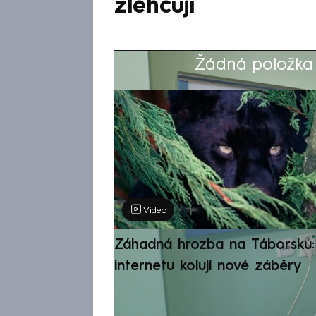
zlehčují
Žádná položka z
Výběr redakce
Video
Záhadná hrozba na Táborsku: 
internetu kolují nové záběry