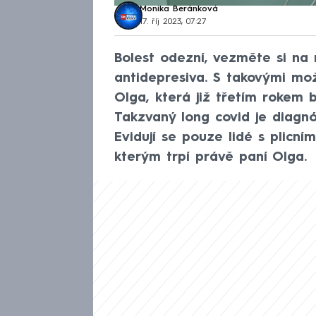
Monika Beránková
17. říj 2023, 07:27
Bolest odezní, vezměte si na
antidepresiva. S takovými mo
Olga, která již třetím rokem 
Takzvaný long covid je diagnó
Evidují se pouze lidé s plicní
kterým trpí právě paní Olga.