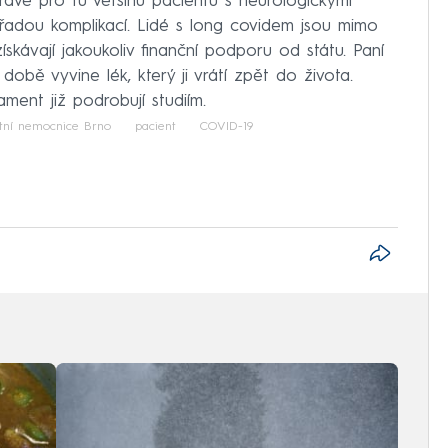
ávě pro tu většinu pacientů s neurologickými
s řadou komplikací. Lidé s long covidem jsou mimo
ískávají jakoukoliv finanční podporu od státu. Paní
 době vyvine lék, který ji vrátí zpět do života.
ament již podrobují studiím.
ltní nemocnice Brno
pacient
COVID-19