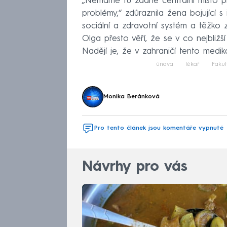
„Nemáme tu žádné centrální místo pr
problémy,“ zdůraznila žena bojující 
sociální a zdravotní systém a těžko z
Olga přesto věří, že se v co nejbližší
Nadějí je, že v zahraničí tento medik
únava
lékař
Faku
Monika Beránková
Pro tento článek jsou komentáře vypnuté
Návrhy pro vás