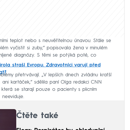
eními teplot nebo s neuvěřitelnou únavou. Stále se
ém vyčistit si zuby,“ popisovala žena v minulém
jené diagnózy. S těmi se potýká poté, co
rola straší Evropu. Zdravotníci varují před
at?
roblémy přetrvávají. „V lepších dnech zvládnu kratší
 ani kartáček,“ sdělila paní Olga redakci CNN
 která se starají pouze o pacienty s plicním
 neeviduje.
Čtěte také