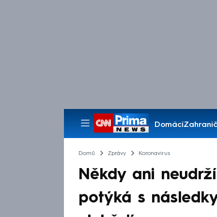
Domácí
Zahranič
Pořady
Domů
Zprávy
Koronavirus
Někdy ani neudrží
potýká s následky 