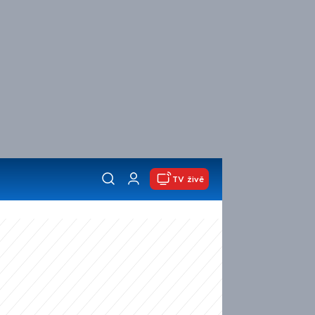
TV živě