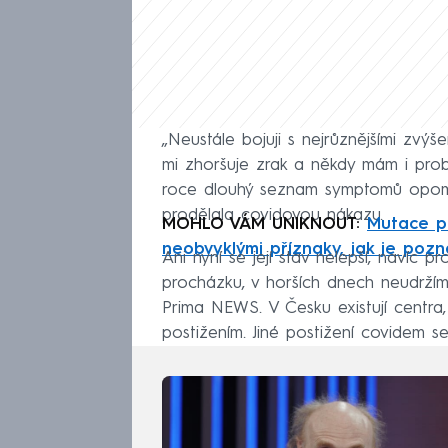
„Neustále bojuji s nejrůznějšími zvýš
mi zhoršuje zrak a někdy mám i probl
roce dlouhý seznam symptomů opomí
prodělala covidovou nákazu.
MOHLO VÁM UNIKNOUT:
Mutace pi
neobvyklými příznaky, jak je pozn
Ani nyní se její stav nelepší, navíc p
procházku, v horších dnech neudržím
Prima NEWS. V Česku existují centra,
postižením. Jiné postižení covidem se