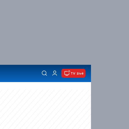
TV živě