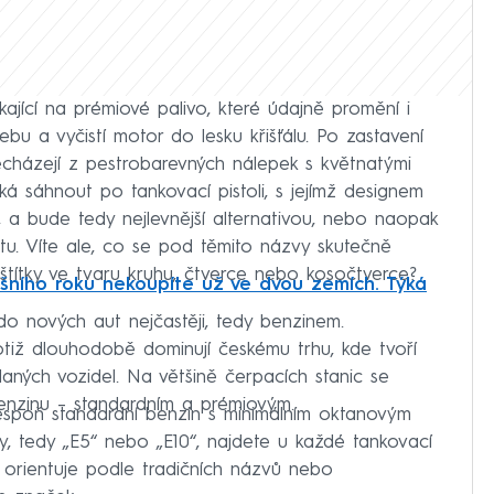
kající na prémiové palivo, které údajně promění i
řebu a vyčistí motor do lesku křišťálu. Po zastavení
cházejí z pestrobarevných nálepek s květnatými
á sáhnout po tankovací pistoli, s jejímž designem
i, a bude tedy nejlevnější alternativou, nebo naopak
átu. Víte ale, co se pod těmito názvy skutečně
 štítky ve tvaru kruhu, čtverce nebo kosočtverce?
šního roku nekoupíte už ve dvou zemích. Týká
do nových aut nejčastěji, tedy benzinem.
tiž dlouhodobě dominují českému trhu, kde tvoří
daných vozidel. Na většině čerpacích stanic se
enzinu – standardním a prémiovým.
lespoň standardní benzin s minimálním oktanovým
y, tedy „E5“ nebo „E10“, najdete u každé tankovací
le orientuje podle tradičních názvů nebo