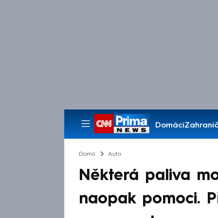
Domácí
Zahranič
Pořady
Domů
Auto
Některá paliva mo
naopak pomoci. Pře