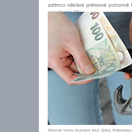
zatímco některé prémiové pohonné hm
označením E5.
Pohonné hmoty (ilustrační foto)
Zdroj: Profimedia.