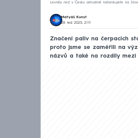
Levněji než v Česku aktuálně natankujete na Slov
Matyáš Kunst
28. led 2025, 21:11
Značení paliv na čerpacích s
proto jsme se zaměřili na výz
názvů a také na rozdíly mezi