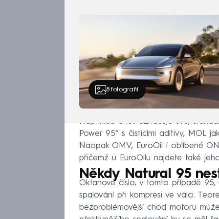
marketingových označení jednotlivýc
8
fotografií
Například Shell označuje svůj standa
Power 95“ s čisticími aditivy, MOL 
Naopak OMV, EuroOil i oblíbené ONO
přičemž u EuroOilu najdete také jeho 
Někdy Natural 95 nes
Oktanové číslo, v tomto případě 95,
spalování při kompresi ve válci. Teoret
bezproblémovější chod motoru může