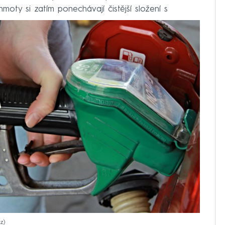
oty si zatím ponechávají čistější složení s
cz