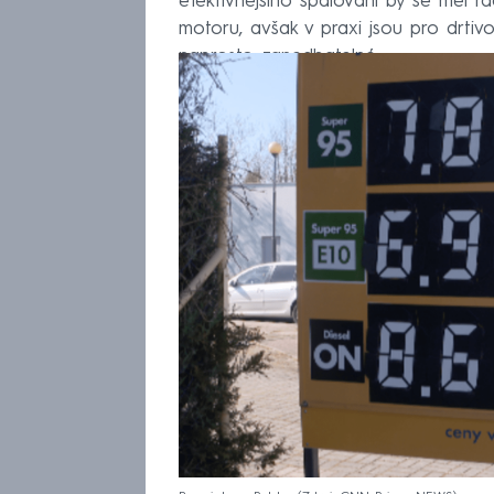
efektivnějšího spalování by se měl řad
motoru, avšak v praxi jsou pro drtivou
naprosto zanedbatelné.