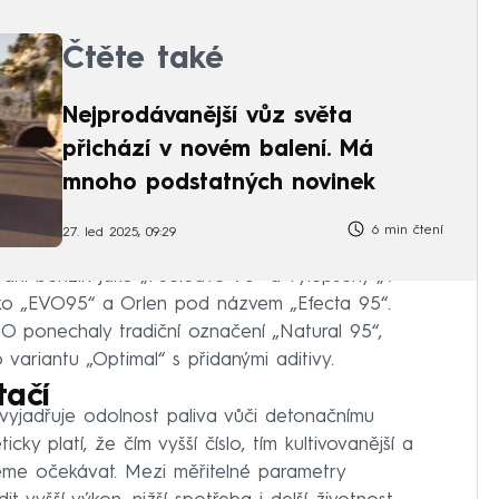
h značek.
Čtěte také
Nejprodávanější vůz světa
přichází v novém balení. Má
mnoho podstatných novinek
6 min čtení
27. led 2025, 09:29
rdní benzin jako „FuelSave 95“ a vylepšený „V-
jako „EVO95“ a Orlen pod názvem „Efecta 95“.
 ponechaly tradiční označení „Natural 95“,
variantu „Optimal“ s přidanými aditivy.
tačí
 vyjadřuje odolnost paliva vůči detonačnímu
icky platí, že čím vyšší číslo, tím kultivovanější a
me očekávat. Mezi měřitelné parametry