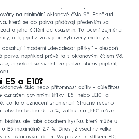
aut s moderními motory a vyšším kompresním
vány na minimální oktanové číslo 98. Poněkud
va, která se do paliva přidávají především za
ací a jeho čištění od usazenin. To ocení zejména
 trasy, a ti, jejichž vozy jsou vybaveny motory s
k obsahují i moderní „devadesát pětky“ - alespoň
vá paliva, například právě ta s oktanovým číslem 98,
více, a pokud se vyplatí za palivo občas připlatit,
oru.
 E5 a E10?
oktanové číslo nebo přítomnost aditiv - důležitou
ý je označen povinnými štítky „E5“ nebo „E10“ a
né, co tato označení znamenají. Stručně řečeno,
ím obsahu biolihu do 5 %, zatímco u „E10“ může
 biolihu, ale také obsahem kyslíku, který může u
u E5 maximálně 2,7 %. Dnes již všechny velké
livo s oktanovým číslem 95 pouze se štítkem E10,