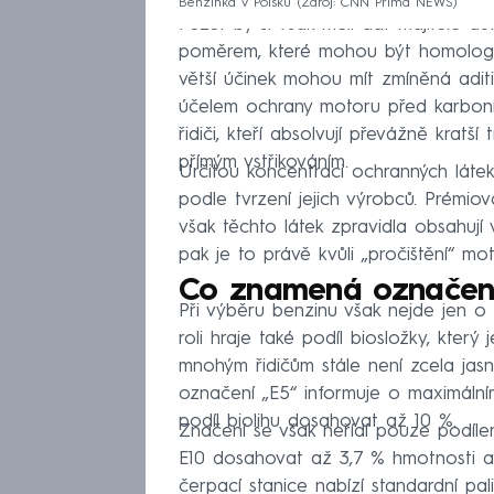
Benzinka v Polsku
Zdroj: CNN Prima NEWS
Pozor by si však měli dát majitelé 
poměrem, které mohou být homologo
větší účinek mohou mít zmíněná aditi
účelem ochrany motoru před karboniz
řidiči, kteří absolvují převážně kratší
přímým vstřikováním.
Určitou koncentraci ochranných láte
podle tvrzení jejich výrobců. Prémio
však těchto látek zpravidla obsahují 
pak je to právě kvůli „pročištění“ mot
Co znamená označení
Při výběru benzinu však nejde jen o 
roli hraje také podíl biosložky, kter
mnohým řidičům stále není zcela jas
označení „E5“ informuje o maximáln
podíl biolihu dosahovat až 10 %.
Značení se však neřídí pouze podílem
E10 dosahovat až 3,7 % hmotnosti a 
čerpací stanice nabízí standardní pa