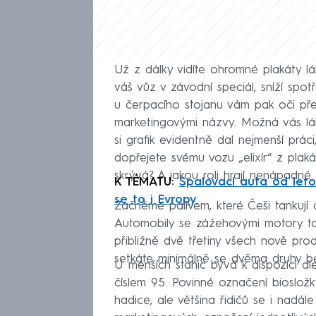
Už z dálky vidíte ohromné plakáty lá
váš vůz v závodní speciál, sníží spot
u čerpacího stojanu vám pak oči pře
marketingovými názvy. Možná vás lák
si grafik evidentně dal nejmenší prác
dopřejete svému vozu „elixír“ z plak
skrývá? A jakou roli hrají nenápadné
K TÉMATU:
Spalovací auta od leto
se to i Evropy
Začněme palivem, které Češi tankují 
Automobily se zážehovými motory to
přibližně dvě třetiny všech nově pro
setkáte minimálně se dvěma druhy b
U menších stanic bývá k dispozici a
číslem 95. Povinné označení biosložk
hadice, ale většina řidičů se i nadá