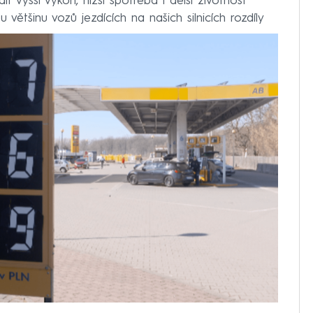
it vyšší výkon, nižší spotřeba i delší životnost
 většinu vozů jezdících na našich silnicích rozdíly