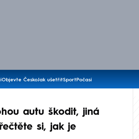
í
Objevte Česko
Jak ušetřit
Sport
Počasí
hou autu škodit, jiná
čtěte si, jak je