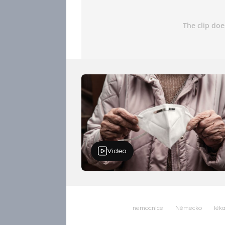
Video
nemocnice
Německo
léka