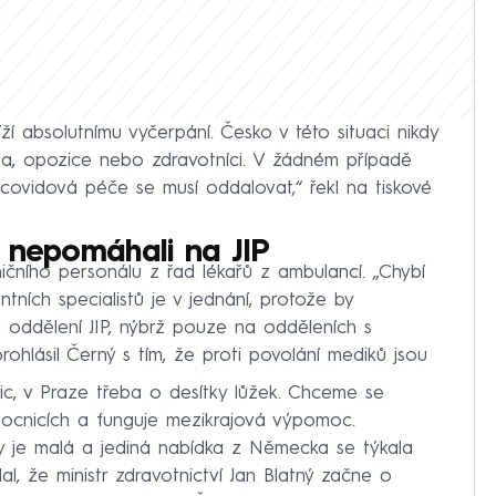
íží absolutnímu vyčerpání. Česko v této situaci nikdy
da, opozice nebo zdravotníci. V žádném případě
covidová péče se musí oddalovat,“ řekl na tiskové
 nepomáhali na JIP
čního personálu z řad lékařů z ambulancí. „Chybí
ntních specialistů je v jednání, protože by
a oddělení JIP, nýbrž pouze na odděleních s
ohlásil Černý s tím, že proti povolání mediků jsou
, v Praze třeba o desítky lůžek. Chceme se
emocnicích a funguje mezikrajová výpomoc.
y je malá a jediná nabídka z Německa se týkala
al, že ministr zdravotnictví Jan Blatný začne o