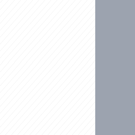
ideo
kat migranty do Česka? Sami by odešli, tvrdí exp
ické sebevraždě