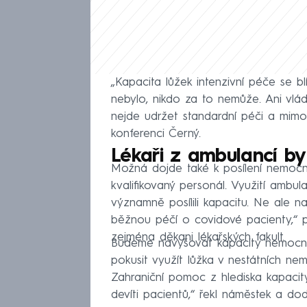
„Kapacita lůžek intenzivní péče se bl
nebylo, nikdo za to nemůže. Ani vlá
nejde udržet standardní péči a mimo
konferenci Černý.
Lékaři z ambulancí by
Možná dojde také k posílení nemocni
kvalifikovaný personál. Využití ambula
významně posílili kapacitu. Ne ale n
běžnou péčí o covidové pacienty,“ pr
zejména děkani lékařských fakult.
Budeme navyšovat kapacity nemocnic
pokusit využít lůžka v nestátních n
Zahraniční pomoc z hlediska kapacit
devíti pacientů,“ řekl náměstek a dod