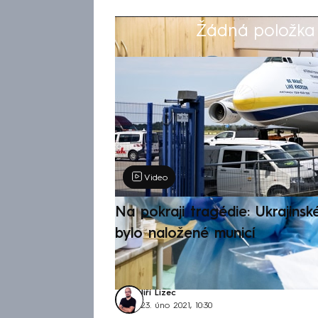
Žádná položka z
Výběr redakce
Video
Na pokraji tragédie: Ukrajinsk
bylo naložené municí
Jiří Lizec
23. úno 2021, 10:30