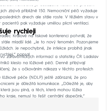
ia.cz)
Zdroj: Profimedia.cz
pacitách nemocnic je obsazeno kolem 85 procent
 jich zbývá přibližně 150. Nemocniční péči vyžaduje
posledních dnech ale stále roste. V těžkém stavu v
t pacientů pak vyžaduje umělou plicní ventilaci.
uje rychleji
adec Králové na tiskové konferenci potvrdil, že
tále mladší lidé. „Je to nový fenomén. Pozorujeme
lůžkách. Je nepochybné, že infekce probíhá jinak
ychleji,“ popsal.
vu zdravotnických informací a statistiky ČR Ladislav
níků kleslo na lůžkové péči. Denně přibývají
dčený, že s očkováním nákaza v těchto profesích
 lůžkové péče (NDLP) ještě zdůraznil, že pro
nicemi je důležitá komunikace. „Důležité je, aby
, která jsou plná, a těch, která mohou lůžka
o kraje, nemusí to řešit centrální dispečink,“