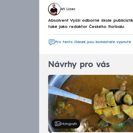
Jiří Lizec
Absolvent Vyšší odborné škole publicis
také jako redaktor Českého florbalu.
Pro tento článek jsou komentáře vypnuté
Návrhy pro vás
5
fotografií