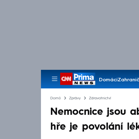
Domácí
Zahranič
Pořady
Domů
Zprávy
Zdravotnictví
Nemocnice jsou a
hře je povolání l