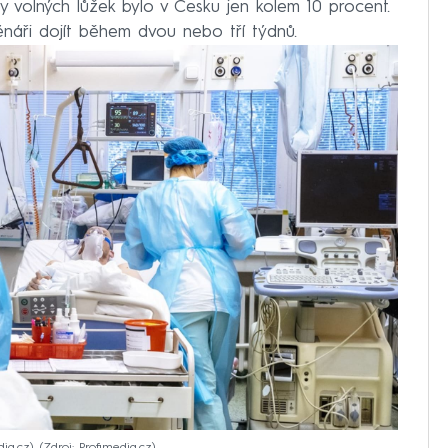
 volných lůžek bylo v Česku jen kolem 10 procent.
áři dojít během dvou nebo tří týdnů.