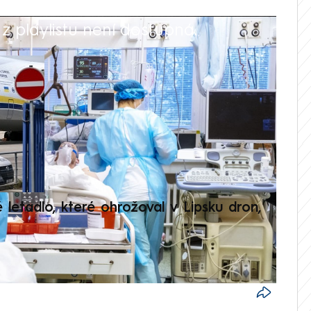
 playlistu není dostupná.
V
é letadlo, které ohrožoval v Lipsku dron,
Přilá
polit