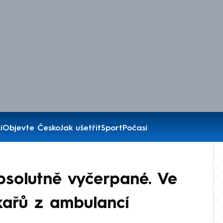
í
Objevte Česko
Jak ušetřit
Sport
Počasí
bsolutně vyčerpané. Ve
ékařů z ambulancí