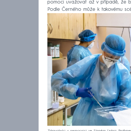
pomoci uvažovat až v případě, že by
Podle Černého může k takovému scén