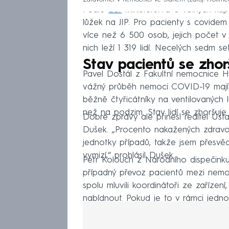
Zdravotníci v nemocnici ve Slaném (zdroj: Profimed
Podle
dat
ministerstva o volných ka
lůžek na JIP. Pro pacienty s covidem
více než 6 500 osob, jejich počet v 
nich leží 1 319 lidí. Necelých sedm se
Stav pacientů se zhorš
Pavel Dostál z Fakultní nemocnice Hr
vážný průběh nemoci COVID-19 mají s
běžně čtyřicátníky na ventilovaných 
než na podzim. Stav lidí se zhoršuje r
Dobré zprávy ale přinesl ředitel Ústa
Dušek. „Procento nakažených zdravot
jednotky případů, takže jsem přesvě
vymizí,“ prohlásil Dušek.
Petr Kolouch z Národního dispečinku
případný převoz pacientů mezi nemoc
spolu mluvili koordinátoři ze zařízení
nabídnout. Pokud je to v rámci jednoh
vysvětlil Kolouch.