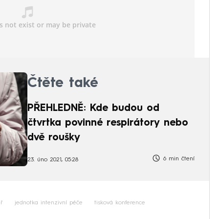
Čtěte také
PŘEHLEDNĚ: Kde budou od
čtvrtka povinné respirátory nebo
dvě roušky
6 min čtení
23. úno 2021, 05:28
ř
jednotka intenzivní péče
tisková konference