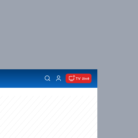
TV živě