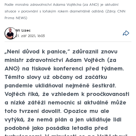
Podle ministra zdravotnictví Adama Vojtěcha (za ANO) je aktuální
situace v porovnání s loňským rokem diametrálně odlišná.
Zdroj: CNN
Prima NEWS
Jiří Lizec
21. zář 2021, 16:03
„Není důvod k panice,“ zdůraznil znovu
ministr zdravotnictví Adam Vojtěch (za
ANO) na tiskové konferenci před týdnem.
Těmito slovy už občany od začátku
pandemie uklidňoval nejméně šestkrát.
Vojtěch říká, že vzhledem k proočkovanosti
a nízké zátěži nemocnic si aktuálně může
toto tvrzení dovolit. Opozice mu ale
vytýká, že nemá plán a jen uklidňuje lidi
podobně jako posádka letadla před