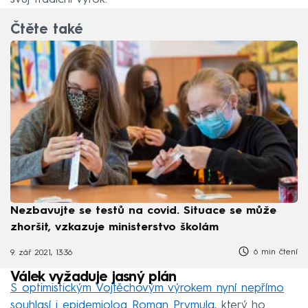
Čtěte také
Nezbavujte se testů na covid. Situace se může
zhoršit, vzkazuje ministerstvo školám
6 min čtení
9. zář 2021, 13:36
Válek vyžaduje jasný plán
S optimistickým Vojtěchovým výrokem nyní nepřímo
souhlasí i epidemiolog Roman Prymula
, který ho