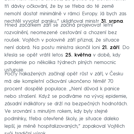
tři dávky očkování, že by se třeba do té země
nemohl dostat minimálně v rámci Evropy. Já bych zas
nechtěl vyvolat paniku,“ uklidňoval ministr
31. srpna
.
Hned začátkem září se začíná projevovat letní
rozvolnění, neomezené cestování a chození bez
roušek. Vojtěch v polovině září přiznal, že situace
není dobrá. Na postu ministra skončil loni
21. září
. Do
křesla se opět vrátil letos
25. května
v době, kdy
pandemie po několika týdnech plných nemocnic
ustupuje.
Počty nakažených začínají opět růst v září, v Česku
má ale kompletní očkování ukončeno téměř 70
procent dospělé populace. „Není důvod k panice
nebo strašení. Když se podíváme na vývoj epidemie,
zásadní indikátory se drží na bezpečných hodnotách.
Ve srovnání s minulým rokem, kdy byly stejné
podmínky, třeba otevřené školy, je situace daleko
lepší, je méně hospitalizovaných,“ zopakoval Vojtěch
svůj tradiční výrok.