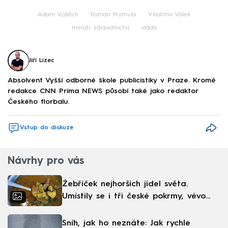
Adam Vojtěch
Roman Prymula
Vlastimil Válek
ministr zdravotnictví
vláda
Jiří Lizec
Absolvent Vyšší odborné škole publicistiky v Praze. Kromě
redakce CNN Prima NEWS působí také jako redaktor
Českého florbalu.
Vstup do diskuze
Návrhy pro vás
Žebříček nejhorších jídel světa.
Umístily se i tři české pokrmy, vévodí
skandinávská kuchyně
Sníh, jak ho neznáte: Jak rychle