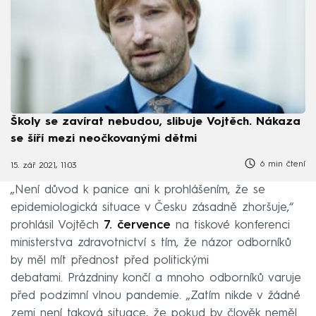
Školy se zavírat nebudou, slibuje Vojtěch. Nákaza
se šíří mezi neočkovanými dětmi
6 min čtení
15. zář 2021, 11:03
„Není důvod k panice ani k prohlášením, že se
epidemiologická situace v Česku zásadně zhoršuje,“
prohlásil Vojtěch
7. července
na tiskové konferenci
ministerstva zdravotnictví s tím, že názor odborníků
by měl mít přednost před politickými
debatami. Prázdniny končí a mnoho odborníků varuje
před podzimní vlnou pandemie. „Zatím nikde v žádné
zemi není taková situace, že pokud by člověk neměl