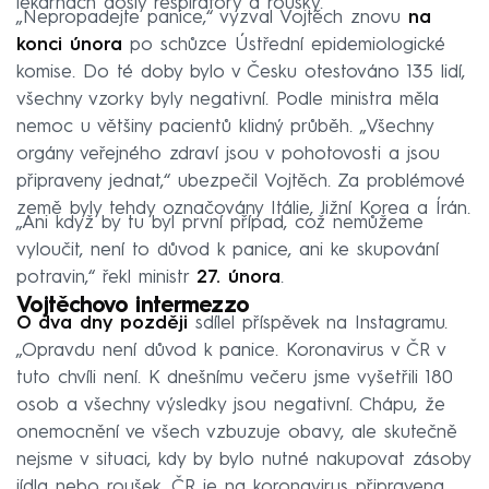
lékárnách došly respirátory a roušky.
„Nepropadejte panice,“ vyzval Vojtěch znovu
na
konci února
po schůzce Ústřední epidemiologické
komise. Do té doby bylo v Česku otestováno 135 lidí,
všechny vzorky byly negativní. Podle ministra měla
nemoc u většiny pacientů klidný průběh. „Všechny
orgány veřejného zdraví jsou v pohotovosti a jsou
připraveny jednat,“ ubezpečil Vojtěch. Za problémové
země byly tehdy označovány Itálie, Jižní Korea a Írán.
„Ani když by tu byl první případ, což nemůžeme
vyloučit, není to důvod k panice, ani ke skupování
potravin,“ řekl ministr
27. února
.
Vojtěchovo intermezzo
O dva dny později
sdílel příspěvek na Instagramu.
„Opravdu není důvod k panice. Koronavirus v ČR v
tuto chvíli není. K dnešnímu večeru jsme vyšetřili 180
osob a všechny výsledky jsou negativní. Chápu, že
onemocnění ve všech vzbuzuje obavy, ale skutečně
nejsme v situaci, kdy by bylo nutné nakupovat zásoby
jídla nebo roušek. ČR je na koronavirus připravena.