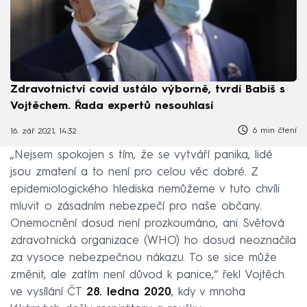
Zdravotnictví covid ustálo výborně, tvrdí Babiš s
Vojtěchem. Řada expertů nesouhlasí
6 min čtení
16. zář 2021, 14:32
„Nejsem spokojen s tím, že se vytváří panika, lidé
jsou zmatení a to není pro celou věc dobré. Z
epidemiologického hlediska nemůžeme v tuto chvíli
mluvit o zásadním nebezpečí pro naše občany.
Onemocnění dosud není prozkoumáno, ani Světová
zdravotnická organizace (WHO) ho dosud neoznačila
za vysoce nebezpečnou nákazu. To se sice může
změnit, ale zatím není důvod k panice,“ řekl Vojtěch
ve vysílání ČT
28. ledna 2020
, kdy v mnoha