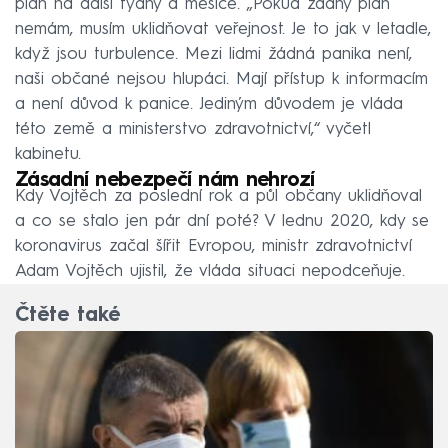
plán na další týdny a měsíce. „Pokud žádný plán
nemám, musím uklidňovat veřejnost. Je to jak v letadle,
když jsou turbulence. Mezi lidmi žádná panika není,
naši občané nejsou hlupáci. Mají přístup k informacím
a není důvod k panice. Jediným důvodem je vláda
této země a ministerstvo zdravotnictví,“ vyčetl
kabinetu.
Zásadní nebezpečí nám nehrozí
Kdy Vojtěch za poslední rok a půl občany uklidňoval
a co se stalo jen pár dní poté? V lednu 2020, kdy se
koronavirus začal šířit Evropou, ministr zdravotnictví
Adam Vojtěch ujistil, že vláda situaci nepodceňuje.
Čtěte také