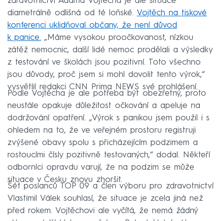
zdravotnictví Adama Vojtěcha je ale situace
diametrálně odlišná od té loňské.
Vojtěch na tiskové
konferenci uklidňoval občany, že není důvod
k panice.
„Máme vysokou proočkovanost, nízkou
zátěž nemocnic, další lidé nemoc prodělali a výsledky
z testování ve školách jsou pozitivní. Toto všechno
jsou důvody, proč jsem si mohl dovolit tento výrok,“
vysvětlil redakci CNN Prima NEWS své prohlášení.
Podle Vojtěcha je ale potřeba být obezřetný, proto
neustále opakuje důležitost očkování a apeluje na
dodržování opatření. „Výrok s panikou jsem použil i s
ohledem na to, že ve veřejném prostoru registruji
zvýšené obavy spolu s přicházejícím podzimem a
rostoucími čísly pozitivně testovaných,“ dodal. Někteří
odborníci opravdu varují, že na podzim se může
situace v Česku znovu zhoršit.
Šéf poslanců TOP 09 a člen výboru pro zdravotnictví
Vlastimil Válek souhlasí, že situace je zcela jiná než
před rokem. Vojtěchovi ale vyčítá, že nemá žádný