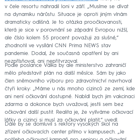
v čele resortu nahradil loni v září. „Musíme se dívat
na dynamiku nárůstu. Situace je oproti jiným vlnám
dramaticky odlišná. Je to otázka proočkovanosti,
která je sice v porovnání se západní Evropou nižší,
ale číslo kolem 55 procent považuji za slušné,“
zhodnotil ve vysílání CNN Prima NEWS stav
pandemie. Dodal, že současná opatření by ani
nezpřísňoval, ani nepřitvrzoval.
Podle poslance Válka by ale ministerstvo zahraničí
mělo představit plán na další měsíce. Sám by jako
člen sněmovního výboru pro zdravotnictví navrhoval
čtyři kroky: „Máme u nás mnoho cizinců ze zemí, kde
ani není očkování dostupné. Nabídl bych jim vakcinaci
zdarma a dokonce bych uvažoval, jestli sem bez
očkování další pustit. Realita je, že vylíváme očkovací
látky a cizinci si musí za očkování platit,“ uvedl.
Dále by se domluvil s rektory vysokých škol na
zřízení očkovacích center přímo v kampusech. „Je
potřeba očkovací kampaň pro seniory a očkování