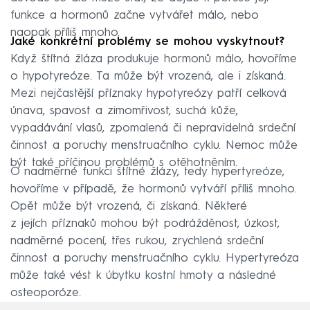
funkce a hormonů začne vytvářet málo, nebo
naopak příliš mnoho.
Jaké konkrétní problémy se mohou vyskytnout?
Když štítná žláza produkuje hormonů málo, hovoříme
o hypotyreóze. Ta může být vrozená, ale i získaná.
Mezi nejčastější příznaky hypotyreózy patří celková
únava, spavost a zimomřivost, suchá kůže,
vypadávání vlasů, zpomalená či nepravidelná srdeční
činnost a poruchy menstruačního cyklu. Nemoc může
být také příčinou problémů s otěhotněním.
O nadměrné funkci štítné žlázy, tedy hypertyreóze,
hovoříme v případě, že hormonů vytváří příliš mnoho.
Opět může být vrozená, či získaná. Některé
z jejích příznaků mohou být podrážděnost, úzkost,
nadměrné pocení, třes rukou, zrychlená srdeční
činnost a poruchy menstruačního cyklu. Hypertyreóza
může také vést k úbytku kostní hmoty a následné
osteoporóze.