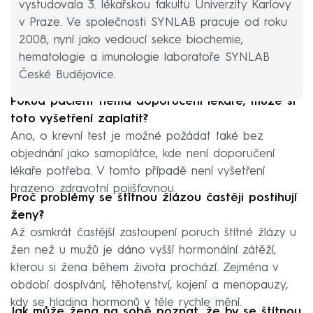
vystudovala 3. lékařskou fakultu Univerzity Karlovy
v Praze. Ve společnosti SYNLAB pracuje od roku
2008, nyní jako vedoucí sekce biochemie,
hematologie a imunologie laboratoře SYNLAB
České Budějovice.
Pokud pacient nemá doporučení lékaře, může si
toto vyšetření zaplatit?
Ano, o krevní test je možné požádat také bez
objednání jako samoplátce, kde není doporučení
lékaře potřeba. V tomto případě není vyšetření
hrazeno zdravotní pojišťovnou.
Proč problémy se štítnou žlázou častěji postihují
ženy?
Až osmkrát častější zastoupení poruch štítné žlázy u
žen než u mužů je dáno vyšší hormonální zátěží,
kterou si žena během života prochází. Zejména v
období dospívání, těhotenství, kojení a menopauzy,
kdy se hladina hormonů v těle rychle mění.
Jak může žena na sobě poznat, že by se štítnou