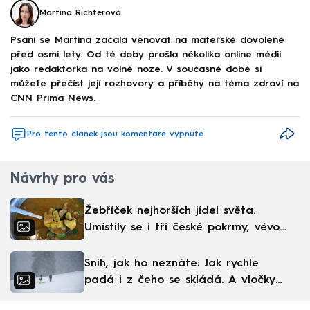
Martina Richterová
Psaní se Martina začala věnovat na mateřské dovolené
před osmi lety. Od té doby prošla několika online médii
jako redaktorka na volné noze. V současné době si
můžete přečíst její rozhovory a příběhy na téma zdraví na
CNN Prima News.
Pro tento článek jsou komentáře vypnuté
Návrhy pro vás
Žebříček nejhorších jídel světa.
Umístily se i tři české pokrmy, vévodí
skandinávská kuchyně
Sníh, jak ho neznáte: Jak rychle
padá i z čeho se skládá. A vločky
nejsou bílé