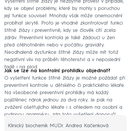
Vyšetření štítné žlázy je nezbytné provést v případě,
kdy se objeví problémy, které by mohly s poruchou
její funkce souviset. Mnohdy však může onemocnění
probíhat skrytě. Proto je vhodné zkontrolovat funkci
štítné žlázy i preventivně, kdy se člověk cítí zcela
zdráv. Preventivní kontrola je také žádoucí u žen
před otěhotněním nebo v počátku gravidity.
Neodhalená dysfunkce štítné žlázy může mít totiž
negativní vliv na průběh těhotenství a v neposlední
řadě i na plod.
Jak se lze na kontrolní prohlídku objednat?
O vyšetření funkce štítné žlázy je možné požádat při
preventivní kontrole u dětského či praktického lékaře.
Na všeobecné preventivní prohlídky má každý
pojištěnec nárok jednou za dva roky. Je pak na
zvážení ošetřujícího lékaře i s ohledem na osobní a
rodinnou anamnézu, zda toto vyšetření doporučí.
Klinický biochemik MUDr. Andrea Kačenková