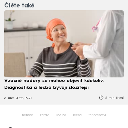
Čtěte také
Vzácné nádory se mohou objevit kdekoliv.
Diagnostika a léčba bývají složitější
6 min čtení
6. úno 2022, 19:21
nemoc
zdraví
rodina
léčba
těhotenství