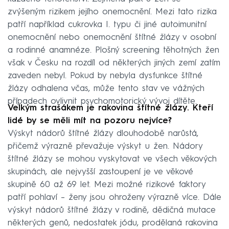
zvýšeným rizikem jejího onemocnění. Mezi tato rizika
patří například cukrovka I. typu či jiné autoimunitní
onemocnění nebo onemocnění štítné žlázy v osobní
a rodinné anamnéze. Plošný screening těhotných žen
však v Česku na rozdíl od některých jiných zemí zatím
zaveden nebyl. Pokud by nebyla dysfunkce štítné
žlázy odhalena včas, může tento stav ve vážných
případech ovlivnit psychomotorický vývoj dítěte.
Velkým strašákem je rakovina štítné žlázy. Kteří
lidé by se měli mít na pozoru nejvíce?
Výskyt nádorů štítné žlázy dlouhodobě narůstá,
přičemž výrazně převažuje výskyt u žen. Nádory
štítné žlázy se mohou vyskytovat ve všech věkových
skupinách, ale nejvyšší zastoupení je ve věkové
skupině 60 až 69 let. Mezi možné rizikové faktory
patří pohlaví – ženy jsou ohroženy výrazně více. Dále
výskyt nádorů štítné žlázy v rodině, dědičná mutace
některých genů, nedostatek jódu, prodělaná rakovina