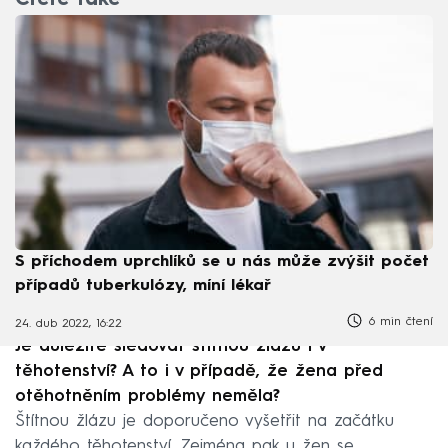
Čtěte také
S příchodem uprchlíků se u nás může zvýšit počet
případů tuberkulózy, míní lékař
6 min čtení
24. dub 2022, 16:22
Je důležité sledovat štítnou žlázu i v
těhotenství? A to i v případě, že žena před
otěhotněním problémy neměla?
Štítnou žlázu je doporučeno vyšetřit na začátku
každého těhotenství. Zejména pak u žen se