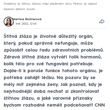
Problémy se štítnou žlázou trápí především ženy. Mohou se objevit
kdykoliv během života.
Martina Richterová
7. kvě 2022, 12:46
Štítná žláza je životně důležitý orgán,
který, pokud správně nefunguje, může
způsobit celou řadu zdravotních problémů.
Zdravá štítná žláza vytváří tolik hormonů,
kolik tělo pro své fungování potřebuje.
Dojde-li k poruše funkce tohoto orgánu, je
potřeba zahájit léčbu. Na pozoru by se
měly mít zejména ženy. Jak poznat, kdy je
nejvhodnější doba nechat si zkontrolovat
štítnou žlázu, a jaké varovné příznaky
bychom rozhodně neměli podceňovat? CNN