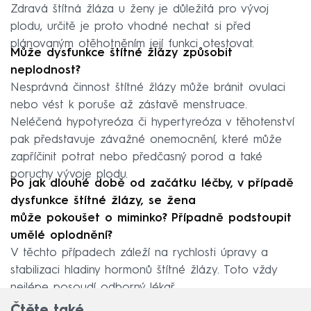
Zdravá štítná žláza u ženy je důležitá pro vývoj
plodu, určitě je proto vhodné nechat si před
plánovaným otěhotněním její funkci otestovat.
Může dysfunkce štítné žlázy způsobit
neplodnost?
Nesprávná činnost štítné žlázy může bránit ovulaci
nebo vést k poruše až zástavě menstruace.
Neléčená hypotyreóza či hypertyreóza v těhotenství
pak představuje závažné onemocnění, které může
zapříčinit potrat nebo předčasný porod a také
poruchy vývoje plodu.
Po jak dlouhé době od začátku léčby, v případě
dysfunkce štítné žlázy, se žena
může pokoušet o miminko? Případně podstoupit
umělé oplodnění?
V těchto případech záleží na rychlosti úpravy a
stabilizaci hladiny hormonů štítné žlázy. Toto vždy
nejlépe posoudí odborný lékař.