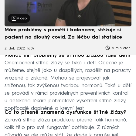
Video
Mám problémy s pamětí i balancem, stěžuje si
pacient na dlouhý covid. Za léčbu dal statisíce
6 min čtení
2. dub 2022, 16:59
Mohou mít problémy se štítnou žlázou také děti?
Onemocnění štítné žlázy se týká i dětí. Obecně je
můžeme, stejně jako u dospělých, rozdělit na poruchy
vrozené a získané. Mohou se projevovat jak
sníženou, tak zvýšenou tvorbou hormonů. Také u dětí
se provádí v rámci pravidelných preventivních kontrol
u dětského lékaře pohmatové vyšetření štítné žlázy,
popřípadě doplněné o krevní test.
Co to přesně znamená dysfunkce štítné žlázy?
Zdravá štítná žláza produkuje přesně tolik hormonů,
kolik tělo pro své fungování potřebuje. Z různých
důvodů se ale může stát, že dojde k poruše její