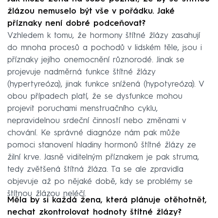
žlázou nemuselo být vše v pořádku. Jaké
příznaky není dobré podceňovat?
Vzhledem k tomu, že hormony štítné žlázy zasahují
do mnoha procesů a pochodů v lidském těle, jsou i
příznaky jejího onemocnění různorodé. Jinak se
projevuje nadměrná funkce štítné žlázy
(hypertyreóza), jinak funkce snížená (hypotyreóza). V
obou případech platí, že se dysfunkce mohou
projevit poruchami menstruačního cyklu,
nepravidelnou srdeční činností nebo změnami v
chování. Ke správné diagnóze nám pak může
pomoci stanovení hladiny hormonů štítné žlázy ze
žilní krve. Jasně viditelným příznakem je pak struma,
tedy zvětšená štítná žláza. Ta se ale zpravidla
objevuje až po nějaké době, kdy se problémy se
štítnou žlázou neléčí.
Měla by si každá žena, která plánuje otěhotnět,
nechat zkontrolovat hodnoty štítné žlázy?