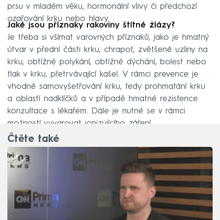
prsu v mladém věku, hormonální vlivy či předchozí
ozařování krku nebo hlavy.
Jaké jsou příznaky rakoviny štítné žlázy?
Je třeba si všímat varovných příznaků, jako je hmatný
útvar v přední části krku, chrapot, zvětšené uzliny na
krku, obtížné polykání, obtížné dýchání, bolest nebo
tlak v krku, přetrvávající kašel. V rámci prevence je
vhodné samovyšetřování krku, tedy prohmatání krku
a oblastí nadklíčků a v případě hmatné rezistence
konzultace s lékařem. Dále je nutné se v rámci
možností vyvarovat ionizujícího záření.
Čtěte také