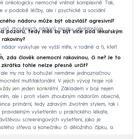
ěli onkologicky nemocné vnímat komplexně. Tak,
e v podobě léčby, ale i psychické a sociální
ácného nádoru může být obzvlášť agresivní?
z typů zhoubných nádorů mozku, glioblastom.
na pozoru, tedy měli by být více pod lékařským
 rakoviny?
ádor vyskytuje ve vyšší míře, v rodině a ti, kteří
m.
om, zda člověk onemocní rakovinou, či ne? Je to
o zkrátka tohle nelze přesně určit?
le, ale my na to bohužel nemáme jednoznačnou
ní multifaktoriální. V jejich vývoji hraje roli
 vždy jen jeden konkrétní. Základem v boji nejen
ím, ale i proti všem zhoubným nádorům obecně,
nce primární, tedy zdravým životním stylem, tak i
pravidelným vyšetřením u praktického lékaře,
vštěvou screeningových vyšetření, jako je
stého střeva a konečníku či děložního čípku, a