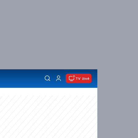
TV živě