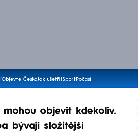
í
Objevte Česko
Jak ušetřit
Sport
Počasí
mohou objevit kdekoliv.
a bývají složitější