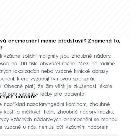
vá onemocnění máme představit? Znamená to,
?
vzácné solidní malignity jsou zhoubné nádory,
osob na 100 tisíc obyvatel ročně. Mezi ně řadíme
žných lokalizacích nebo vzácné klinické obrazy
nění, která vyžadují týmovou spolupráci
í. Obecně platí, že čím větší je zkušenost lékaře
pší jsou výsledky léčby pro pacienta.
ácných nádorů?
 například nazofaryngeální karcinom, zhoubné
ry kostí a měkkých tkání, zhoubné nádory mozku,
typy vzácných nádorových onemocnění se mohou
o je vzácné u nás, nemusí být vzácným nádorem