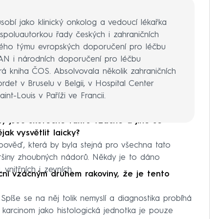
obí jako klinický onkolog a vedoucí lékařka
spoluautorkou řady českých i zahraničních
ského týmu evropských doporučení pro léčbu
 i národních doporučení pro léčbu
 kniha ČOS. Absolvovala několik zahraničních
Bordet v Bruselu v Belgii, v Hospital Center
int-Louis v Paříži ve Francii.
ny jsou skutečně takto vzácné a jiné se
ak vysvětlit laicky?
ověď, která by byla stejná pro všechna tato
ětšiny zhoubných nádorů. Někdy je to dáno
 vnitřních i zevních.
ní vzácným druhem rakoviny, že je tento
 Spíše se na něj tolik nemyslí a diagnostika probíhá
karcinom jako histologická jednotka je pouze