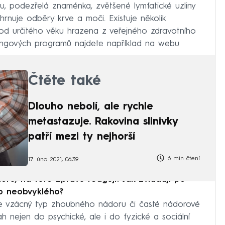
lku, podezřelá znaménka, zvětšené lymfatické uzliny
ahrnuje odběry krve a moči. Existuje několik
u od určitého věku hrazena z veřejného zdravotního
ningových programů najdete například na webu
Čtěte také
Dlouho nebolí, ale rychle
metastazuje. Rakovina slinivky
patří mezi ty nejhorší
6 min čtení
17. úno 2021, 06:39
doru, na tuto zprávu reagují? Jak zvládají po
co neobvyklého?
áte vzácný typ zhoubného nádoru či časté nádorové
h nejen do psychické, ale i do fyzické a sociální