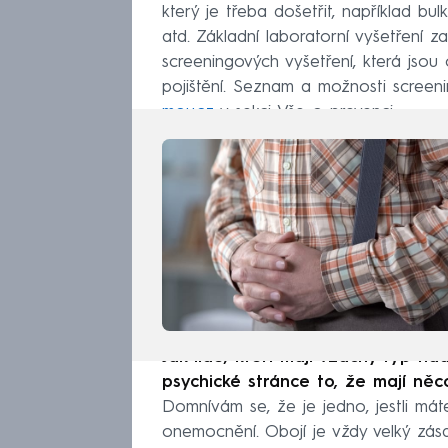
který je třeba došetřit, například bu
atd. Základní laboratorní vyšetření z
screeningových vyšetření, která jso
pojištění. Seznam a možnosti scree
mou.cz
v sekci Vše o prevenci.
Jak lidé, kteří mají vzácný typ ná
psychické stránce to, že mají ně
Domnívám se, že je jedno, jestli m
onemocnění. Obojí je vždy velký zása