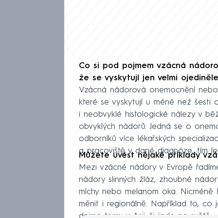
Co si pod pojmem vzácná nádoro
že se vyskytují jen velmi ojediněle
Vzácná nádorová onemocnění neboli 
které se vyskytují u méně než šesti 
i neobvyklé histologické nálezy v bě
obvyklých nádorů. Jedná se o onemoc
odborníků více lékařských specializac
a pracoviště v dané diagnóze, tím le
Můžete uvést nějaké příklady vz
Mezi vzácné nádory v Evropě řadíme
nádory slinných žláz, zhoubné nádo
míchy nebo melanom oka. Nicméně 
měnit i regionálně. Například to, c
dejme tomu v Asii či jinde na světě.