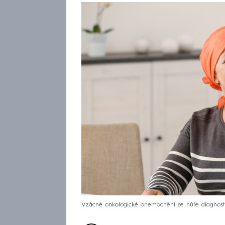
Vzácné onkologické onemocnění se hůře diagnost