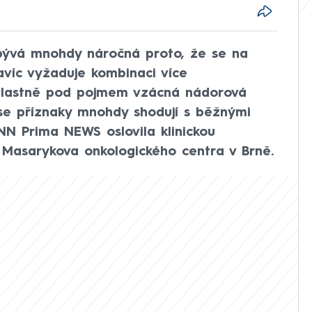
ývá mnohdy náročná proto, že se na
víc vyžaduje kombinaci více
 vlastně pod pojmem vzácná nádorová
se příznaky mnohdy shodují s běžnými
N Prima NEWS oslovila klinickou
Masarykova onkologického centra v Brně.