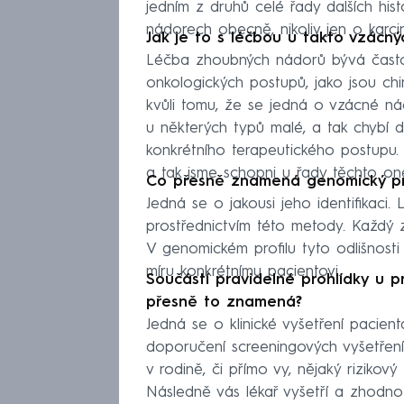
jedním z druhů celé řady dalších hi
nádorech obecně, nikoliv jen o karc
Jak je to s léčbou u takto vzácn
Léčba zhoubných nádorů bývá často v
onkologických postupů, jako jsou chi
kvůli tomu, že se jedná o vzácné nád
u některých typů malé, a tak chybí 
konkrétního terapeutického postupu. 
a tak jsme schopni u řady těchto on
Co přesně znamená genomický pro
Jedná se o jakousi jeho identifikaci. 
prostřednictvím této metody. Každý z
V genomickém profilu tyto odlišnosti
míru konkrétnímu pacientovi.
Součástí pravidelné prohlídky u p
přesně to znamená?
Jedná se o klinické vyšetření pacien
doporučení screeningových vyšetření
v rodině, či přímo vy, nějaký riziko
Následně vás lékař vyšetří a zhodno