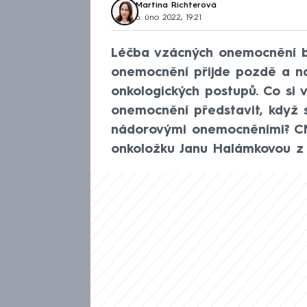
Martina Richterová
6. úno 2022, 19:21
Léčba vzácných onemocnění b
onemocnění přijde pozdě a na
onkologických postupů. Co si
onemocnění představit, když 
nádorovými onemocněními? CN
onkoložku Janu Halámkovou z 