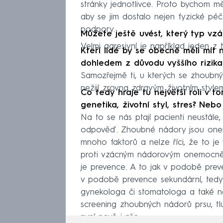
stránky jednotlivce. Proto bychom m
aby se jim dostalo nejen fyzické péč
podpory.
Můžete ještě uvést, který typ vz
Velmi agresivní je například jeden 
Kteří lidé by se obecně měli mít 
dohledem z důvodu vyššího rizika
Samozřejmě ti, u kterých se zhoubný n
nežijí zrovna zdravým životním style
Co tedy hraje tu největší roli v t
genetika, životní styl, stres? Neb
Na to se nás ptají pacienti neustá
odpověď. Zhoubné nádory jsou onemocně
mnoho faktorů a nelze říci, že to je
proti vzácným nádorovým onemocněn
je prevence. A to jak v podobě preve
v podobě prevence sekundární, tedy 
gynekologa či stomatologa a také ná
screening zhoubných nádorů prsu, tlu
nyní nově i plic.