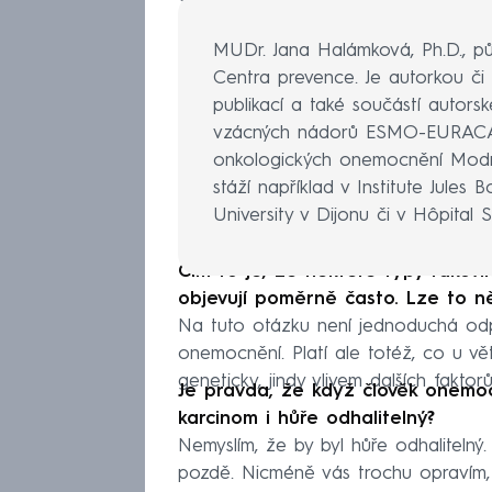
MUDr. Jana Halámková, Ph.D., půs
Centra prevence. Je autorkou či 
publikací a také součástí autor
vzácných nádorů ESMO-EURACAN
onkologických onemocnění Modrá
stáží například v Institute Jules 
University v Dijonu či v Hôpital Sa
Čím to je, že některé typy rakovi
objevují poměrně často. Lze to něj
Na tuto otázku není jednoduchá odp
onemocnění. Platí ale totéž, co u v
geneticky, jindy vlivem dalších faktorů,
Je pravda, že když člověk onemoc
karcinom i hůře odhalitelný?
Nemyslím, že by byl hůře odhalitelný.
pozdě. Nicméně vás trochu opravím, 