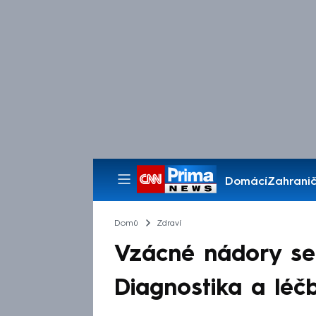
Domácí
Zahranič
Pořady
Domů
Zdraví
Vzácné nádory se 
Diagnostika a léčb