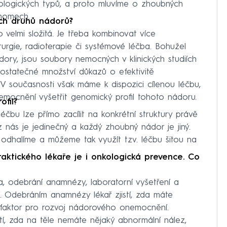
stologických typů, a proto mluvíme o zhoubných
inomech.
ých druhů nádorů?
elmi složitá. Je třeba kombinovat více
rurgie, radioterapie či systémové léčba. Bohužel
ory, jsou soubory nemocných v klinických studiích
dostatečné množství důkazů o efektivitě
V současnosti však máme k dispozici cílenou léčbu,
emocnění vyšetřit genomický profil tohoto nádoru.
fil?
Léčbu lze přímo zacílit na konkrétní struktury právě
 nás je jedinečný a každý zhoubný nádor je jiný.
 odhalíme a můžeme tak využít tzv. léčbu šitou na
raktického lékaře je i onkologická prevence. Co
ta, odebrání anamnézy, laboratorní vyšetření a
. Odebráním anamnézy lékař zjistí, zda máte
vý faktor pro rozvoj nádorového onemocnění.
tí, zda na těle nemáte nějaký abnormální nález,