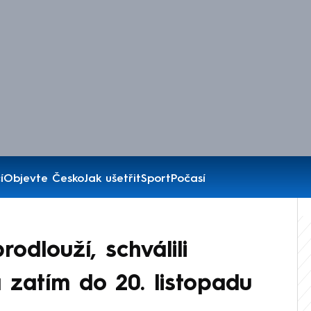
í
Objevte Česko
Jak ušetřit
Sport
Počasí
odlouží, schválili
á zatím do 20. listopadu