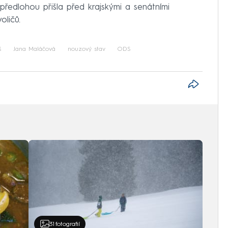
 předlohou přišla před krajskými a senátními
oličů.
š
Jana Maláčová
nouzový stav
ODS
31
fotografií