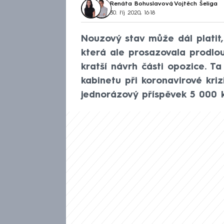
Renáta Bohuslavová
,
Vojtěch Šeliga
30. říj 2020, 16:18
Nouzový stav může dál platit,
která ale prosazovala prodlo
kratší návrh části opozice. T
kabinetu při koronavirové krizi
jednorázový příspěvek 5 000 k