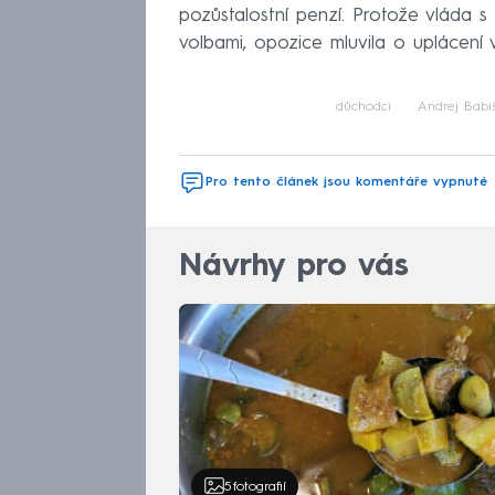
pozůstalostní penzí. Protože vláda s
volbami, opozice mluvila o uplácení v
důchodci
Andrej Babi
Pro tento článek jsou komentáře vypnuté
Návrhy pro vás
5
fotografií