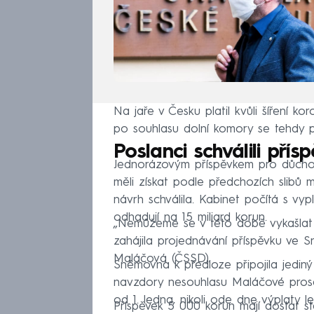
Na jaře v Česku platil kvůli šíření k
po souhlasu dolní komory se tehdy p
Poslanci schválili pří
Jednorázovým příspěvkem pro důcho
měli získat podle předchozích slibů 
návrh schválila. Kabinet počítá s vy
odhadují na 15 miliard korun.
„Nemůžeme se v této době vykašlat na
zahájila projednávání příspěvku ve S
Maláčová (ČSSD).
Sněmovna k předloze připojila jediný
navzdory nesouhlasu Maláčové prosad
od 1. ledna, nikoli ode dne výplaty 
Příspěvek 5 000 korun mají dostat sta