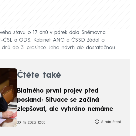
ového stavu o 17 dnů v pátek dala Sněmovna
DU-ČSL a ODS. Kabinet ANO a ČSSD žádal o
 dnů do 3. prosince. Jeho návrh ale dostatečnou
Čtěte také
Blatného první projev před
poslanci: Situace se začíná
zlepšovat, ale vyhráno nemáme
6 min čtení
30. říj 2020, 12:05