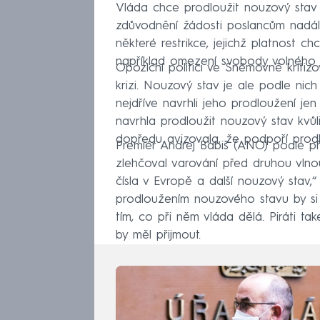
Vláda chce prodloužit nouzový stav 
zdůvodnění žádosti poslancům nadál
některé restrikce, jejichž platnost c
například omezení svobody volného
Opoziční politici ve Sněmovně kritizo
krizi. Nouzový stav je ale podle nich
nejdříve navrhli jeho prodloužení j
navrhla prodloužit nouzový stav kvů
dopředu avizovala, že podpoří prodl
Premiér Andrej Babiš (ANO) podle př
zlehčoval varování před druhou vlno
čísla v Evropě a další nouzový stav,“
prodloužením nouzového stavu by s
tím, co při něm vláda dělá. Piráti t
by měl přijmout.