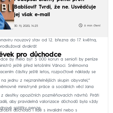
Babišovi? Tvrdí, že ne. Usvědčuje
jej však e-mail
6 min čtení
30. říj 2020, 14:25
oronaviru nouzový stav od 12. března do 17. května,
rodlužoval dvakrát.
spěvek pro důchodce
dce by mělo být 5 000 korun a senioři by peníze
ministrů ještě před letošními Vánoci. Sněmovna
placením částky ještě letos, rozpočtové náklady se
 jednu z nejzranitelnějších skupin obyvatel,“
němovně ministryně práce a sociálních věcí Jana
 z desítky opozičních pozměňovacích návrhů. Piráti
ili, aby pravidelná valorizace důchodů byla vždy
lednové splátky penze.
robní důchodci i lidé s invalidní nebo s