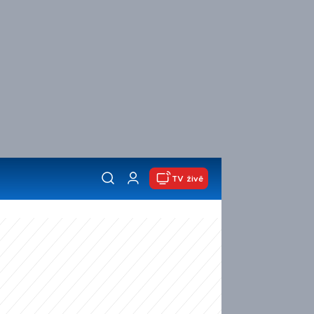
TV živě