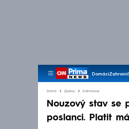
Domácí
Zahranič
Pořady
Domů
Zprávy
Sněmovna
Nouzový stav se pr
poslanci. Platit m