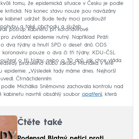
kvůli tomu, že epidemická situace v Česku je podle
e kritická. Na konec stavu nouze jsou navázány
hce kabinet udržet. Bude tedy moci prodloužit
 pohybu a také obchodu a služeb.
vali postup kabinetu při koronavirové
 pro zvládání epidemie nutný. Například Piráti
en o dva týdny a hnutí SPD o deset dnů. ODS
li koronaviru pouze o dva či tři týdny. KDU-ČSL
oužení o tři týdny, nebo o 30 dnů, jak chce vláda.
edsedy pirátského klubu Jakuba Michálka v létě
u epidemie. „Výsledek tady máme dnes. Nejhorší
 uvedl. Čtrnáctidenním
i podle Michálka Sněmovna zachovala kontrolu nad
aké kabinetu navrhli obsáhlý soubor
opatření
, která
Čtěte také
Podepsal Blatný petici proti