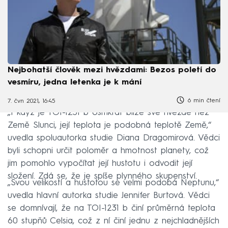
Nejbohatší člověk mezi hvězdami: Bezos poletí do
vesmíru, jedna letenka je k mání
6 min čtení
7. čvn 2021, 16:45
„I když je TOI-1231 b osmkrát blíže své hvězdě než
Země Slunci, její teplota je podobná teplotě Země,“
uvedla spoluautorka studie Diana Dragomirová. Vědci
byli schopni určit poloměr a hmotnost planety, což
jim pomohlo vypočítat její hustotu i odvodit její
složení. Zdá se, že je spíše plynného skupenství.
„Svou velikostí a hustotou se velmi podobá Neptunu,“
uvedla hlavní autorka studie Jennifer Burtová. Vědci
se domnívají, že na TOI-1231 b činí průměrná teplota
60 stupňů Celsia, což z ní činí jednu z nejchladnějších