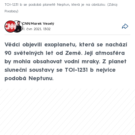
TOI-1231 b se podobá planetě Neptun, která je na obrázku.
Zdroj:
Pixabay
CNN
,
Marek Veselý
11. čvn 2021, 13:02
Vědci objevili exoplanetu, která se nachází
90 světelných let od Země. Její atmosféra
by mohla obsahovat vodní mraky. Z planet
sluneční soustavy se TOI-1231 b nejvíce
podobá Neptunu.