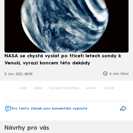
NASA se chystá vyslat po třiceti letech sondy k
Venuši, vyrazí koncem této dekády
6 min čtení
3. čvn 2021, 08:59
voda
věda
Sluneční soustava
vesmír
Země
Pro tento článek jsou komentáře vypnuté
Návrhy pro vás