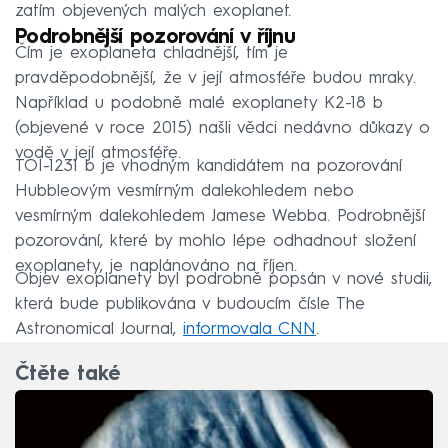
zatím objevených malých exoplanet.
Podrobnější pozorování v říjnu
Čím je exoplaneta chladnější, tím je
pravděpodobnější, že v její atmosféře budou mraky.
Například u podobně malé exoplanety K2-18 b
(objevené v roce 2015) našli vědci nedávno důkazy o
vodě v její atmosféře.
TOI-1231 b je vhodným kandidátem na pozorování
Hubbleovým vesmírným dalekohledem nebo
vesmírným dalekohledem Jamese Webba. Podrobnější
pozorování, které by mohlo lépe odhadnout složení
exoplanety, je naplánováno na říjen.
Objev exoplanety byl podrobně popsán v nové studii,
která bude publikována v budoucím čísle The
Astronomical Journal,
informovala CNN
.
Čtěte také