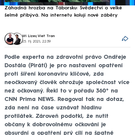
Záhadná hrozba na Táborsku: Svědectví o velké
S
šelmě přibývá. Na internetu kolují nové záběry
d
Jiří Lizec
,
Viet Tran
25. říj 2021, 22:39
Podle experta na zdravotní právo Ondřeje
Dostála (Piráti) je pro nastavení opatření
proti šíření koronaviru klíčové, zda
neočkovaný člověk ohrožuje společnost více
než očkovaný. Řekl to v pořadu 360° na
CNN Prima NEWS. Reagoval tak na dotaz,
zda není na čase uznávat hladinu
protilátek. Zároveň podotkl, že nutit
občany k dobrovolnému očkování je
absurdní a opatření prý cílí na špatné