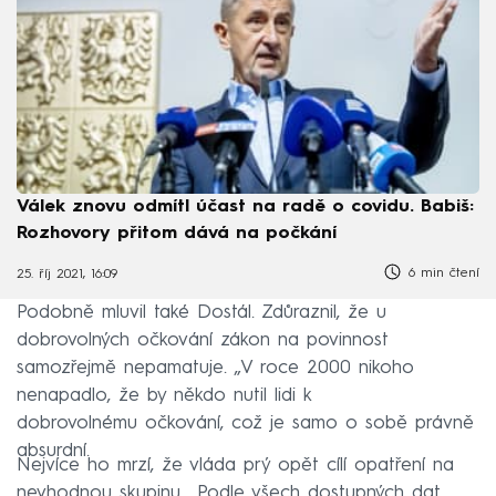
Válek znovu odmítl účast na radě o covidu. Babiš:
Rozhovory přitom dává na počkání
6 min čtení
25. říj 2021, 16:09
Podobně mluvil také Dostál. Zdůraznil, že u
dobrovolných očkování zákon na povinnost
samozřejmě nepamatuje. „V roce 2000 nikoho
nenapadlo, že by někdo nutil lidi k
dobrovolnému očkování, což je samo o sobě právně
absurdní.
Nejvíce ho mrzí, že vláda prý opět cílí opatření na
nevhodnou skupinu. „Podle všech dostupných dat