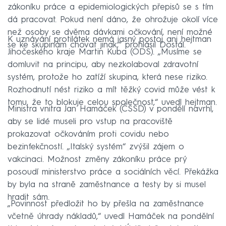
zákoníku práce a epidemiologických přepisů se s tím
dá pracovat. Pokud není dáno, že ohrožuje okolí více
než osoby se dvěma dávkami očkování, není možné
K uznávání protilátek nemá jasný postoj ani hejtman
se ke skupinám chovat jinak,“ prohlásil Dostál.
Jihočeského kraje Martin Kuba (ODS). „Musíme se
domluvit na principu, aby nezkolaboval zdravotní
systém, protože ho zatíží skupina, která nese riziko.
Rozhodnutí nést riziko a mít těžký covid může vést k
tomu, že to blokuje celou společnost,“ uvedl hejtman.
Ministra vnitra Jan Hamáček (ČSSD) v pondělí navrhl,
aby se lidé museli pro vstup na pracoviště
prokazovat očkováním proti covidu nebo
bezinfekčností. „Italský systém“ zvýšil zájem o
vakcinaci. Možnost změny zákoníku práce prý
posoudí ministerstvo práce a sociálních věcí. Překážka
by byla na straně zaměstnance a testy by si musel
hradit sám.
„Povinnost předložit ho by přešla na zaměstnance
včetně úhrady nákladů,“ uvedl Hamáček na pondělní