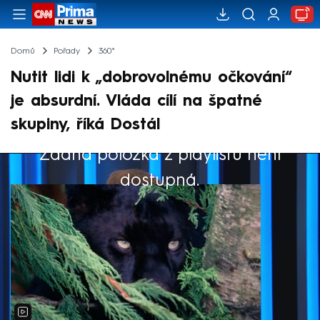
Domů
Pořady
360°
Nutit lidi k „dobrovolnému očkování“
je absurdní. Vláda cílí na špatné
skupiny, říká Dostál
Žádná položka z playlistu není
Výběr redakce
dostupná.