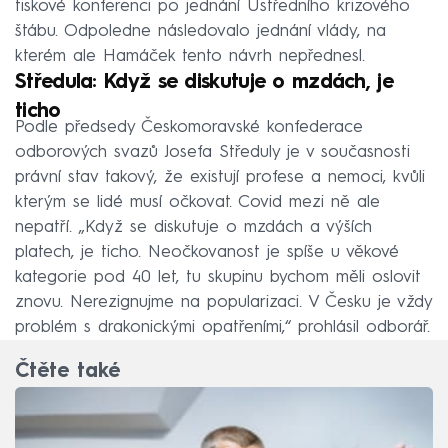
tiskové konferenci po jednání Ústředního krizového
štábu. Odpoledne následovalo jednání vlády, na
kterém ale Hamáček tento návrh nepřednesl.
Středula: Když se diskutuje o mzdách, je
ticho
Podle předsedy Českomoravské konfederace
odborových svazů Josefa Středuly je v současnosti
právní stav takový, že existují profese a nemoci, kvůli
kterým se lidé musí očkovat. Covid mezi ně ale
nepatří. „Když se diskutuje o mzdách a výších
platech, je ticho. Neočkovanost je spíše u věkové
kategorie pod 40 let, tu skupinu bychom měli oslovit
znovu. Nerezignujme na popularizaci. V Česku je vždy
problém s drakonickými opatřeními,“ prohlásil odborář.
Čtěte také