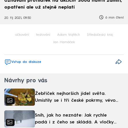
Uznávání protilátek na akcích? Soud návrh zamítl,
opatření ale už stejně neplatí
6 min čtení
20. říj 2021, 09:50
očkování
testování
Adam Vojtěch
Středočeský kraj
Jan Hamáček
Vstup do diskuze
Návrhy pro vás
Žebříček nejhorších jídel světa.
Umístily se i tři české pokrmy, vévodí
skandinávská kuchyně
Sníh, jak ho neznáte: Jak rychle
padá i z čeho se skládá. A vločky