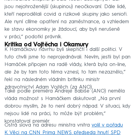
jsou nejohroženější (skupinou) neočkovaní. Dále lidé,
kteří neprodělali covid a rizikové skupiny jako senioři.
Ale nyní cílíme opatření na zaměstnance, a vzhledem
ke stavu ekonomiky je žádoucí, aby byli nerušeně
v práci,“ podotkl právník.
Kritika od Vojtěcha i Okamury
K Hamáčkovu návrhu byli skeptičtí i další politici. V
tuto chvíli jsme to neprojednávali. Nevím, jestli byl pan
Hamáček připojen na radě vlády, která byla on-line,
ale že by tam toto téma vznesl, to tam nezaznělo,“
řekl na následném vládním brífinku ministr
zdravotnictví Adam Vojtěch (za ANO).
Také podle premiéra Andreje Babiše (ANO) neměla
vláda možnost s Hamáčkem diskutovat. „Na první
dobrou myslím, že to není dobrý nápad. V situaci, kdy
nejsou lidé na práci, to může být problém,“
konstatoval premiér.
Ostrá slova na adresu ministra vnitra
volil v pořadu
K Věci na CNN Prima NEWS předseda hnutí SPD