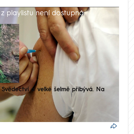
 playlistu není dostupná.
V
Svědectví o velké šelmě přibývá. Na
Setká
je op