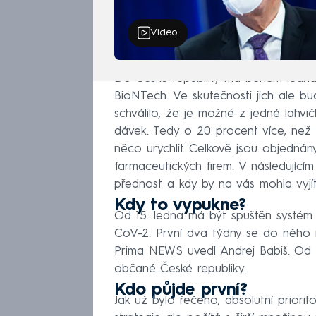
Video
Do České republiky má během ledna d
BioNTech. Ve skutečnosti jich ale bud
schválilo, že je možné z jedné lahvi
dávek. Tedy o 20 procent více, než
něco urychlit. Celkově jsou objednány
farmaceutických firem. V následujícím
přednost a kdy by na vás mohla vyjít
Kdy to vypukne?
Od 15. ledna má být spuštěn systém 
CoV-2. První dva týdny se do něho mo
Prima NEWS uvedl Andrej Babiš. Od 1
občané České republiky.
Kdo půjde první?
Jak už bylo řečeno, absolutní priorit