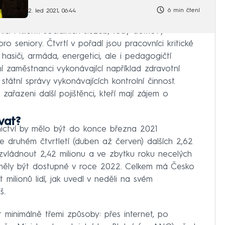
6 min čtení
2. led 2021, 06:44
íci i klienti sociálních služeb, tedy domovy
 seniory. Čtvrtí v pořadí jsou pracovníci kritické
, hasiči, armáda, energetici, ale i pedagogičtí
ní zaměstnanci vykonávající například zdravotní
tátní správy vykonávajících kontrolní činnost.
zařazeni další pojištěnci, kteří mají zájem o
vat?
tnictví by mělo být do konce března 2021
e druhém čtvrtletí (duben až červen) dalších 2,62
i zvládnout 2,42 milionu a ve zbytku roku necelých
by měly být dostupné v roce 2022. Celkem má Česko
ilionů lidí, jak uvedl v neděli na svém
š.
 minimálně třemi způsoby: přes internet, po