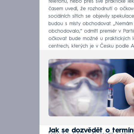
telefonu, nebo přes své praktické lék
časem uvedl, že rozhodnutí o očkov
sociálních sítích se objevily spekula
budou s místy obchodovat. „Nemám s
obchodovalo,“ odmítl premiér v Part
očkovat bude možné u praktických lé
centrech, kterých je v Česku podle A
Jak se dozvědět o termín