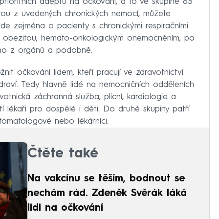
 prioritních adeptů na očkování, a to ve skupině 65
terou z uvedených chronických nemocí, můžete
 Jde zejména o pacienty s chronickými respiračními
zí, obezitou, hemato-onkologickým onemocněním, po
rého z orgánů a podobně.
it očkování lidem, kteří pracují ve zdravotnictví
raví. Tedy hlavně lidé na nemocničních odděleních
avotnická záchranná služba, plicní, kardiologie a
í lékaři pro dospělé i děti. Do druhé skupiny patří
stomatologové nebo lékárníci.
Čtěte také
Na vakcínu se těším, bodnout se
nechám rád. Zdeněk Svěrák láká
lidi na očkování