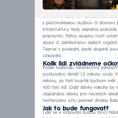
Do třetí skupiny byli zařazeni pracovn
s pečovatelskou službou či domovy pro
infrastruktury, tedy zejména policisté
pracovníci. Pátou skupinu tvoří ostat
dozor či zaměstnanci dalších orgánů s
Teprve v poslední, šesté skupině jsou 
očkování.
Kolik lidí zvládneme očko
Podle materiálu ministerstva zdravo
oočkováno téměř 1,5 milionu osob. V
milionu, za třetí kvartál bychom měl
400 tisíc lidí. Další dávky vakcíny 
objednáno dávky pro necelých devět m
twitterovém účtu premiér Andrej Babi
Jak to bude fungovat?
Lidé se k očkování budou moci hlásit