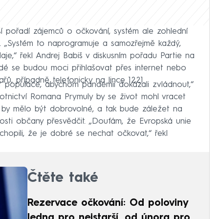
ší pořadí zájemců o očkování, systém ale zohlední
í. „Systém to naprogramuje a samozřejmě každý,
aje,“ řekl Andrej Babiš v diskusním pořadu Partie na
idé se budou moci přihlašovat přes internet nebo
ařů, případně telefonicky na lince 1221.
 populace, abychom pandemii dokázali zvládnout,“
votnictví Romana Prymuly by se život mohl vracet
í by mělo být dobrovolné, a tak bude záležet na
tosti občany přesvědčit. „Doufám, že Evropská unie
chopili, že je dobré se nechat očkovat,“ řekl
Čtěte také
Rezervace očkování: Od poloviny
ledna pro nejstarší, od února pro