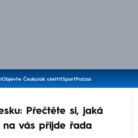
í
Objevte Česko
Jak ušetřit
Sport
Počasí
sku: Přečtěte si, jaká
y na vás přijde řada