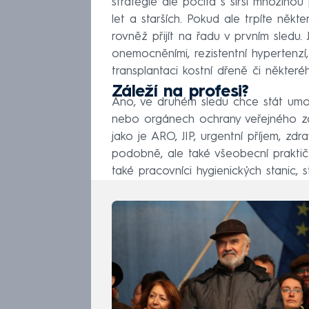
strategie ale počítá s širší množinou
let a starších. Pokud ale trpíte něk
rovněž přijít na řadu v prvním sledu.
onemocněními, rezistentní hyperten
transplantaci kostní dřeně či někte
Záleží na profesi?
Ano, ve druhém sledu chce stát umožn
nebo orgánech ochrany veřejného zd
jako je ARO, JIP, urgentní příjem, zdr
podobně, ale také všeobecní praktičt
také pracovníci hygienických stanic, 