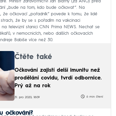
aře. Ministr zdravotnictví Jan Blatný (za ANO) před
ání „bude na tom, kdo bude očkovat“. Na
ce, že očkovací „pořadník“ povede k tomu, že lidé
trach, že by se s pořadím na vakcinaci
ii na televizní stanici CNN Prima NEWS. Nechat se
kařů, v nemocnicích, nebo dalších očkovacích
ndreje Babiše více než 30.
Čtěte také
Očkování zajistí delší imunitu než
prodělání covidu, tvrdí odbornice.
Prý až na rok
6 min čtení
31. pro 2020, 18:09
u očkování?