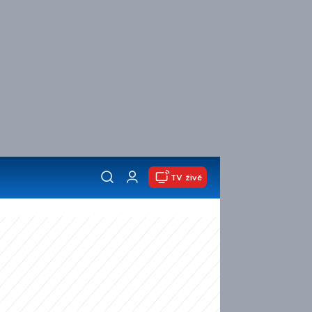
TV živě