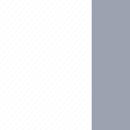
ideo
ní plné slz po 50 letech: Matku donutili dát d
ět spojil test DNA