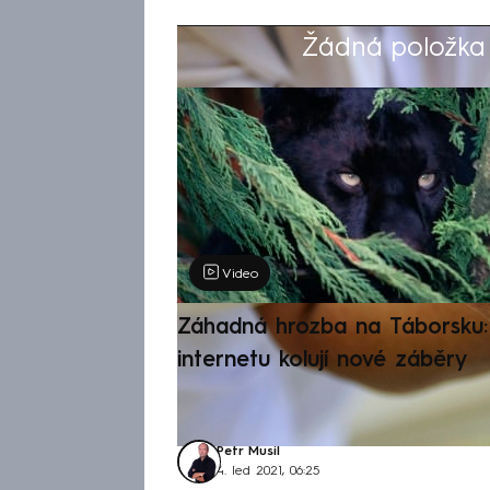
Žádná položka z
Výběr redakce
Video
Záhadná hrozba na Táborsku: 
internetu kolují nové záběry
Petr Musil
4. led 2021, 06:25