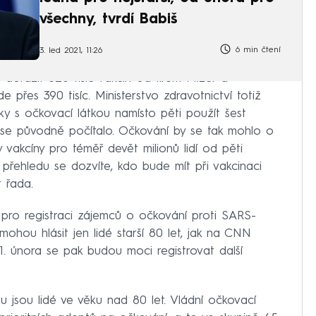
všechny, tvrdí Babiš
6 min čtení
3. led 2021, 11:26
orazit 326 tisíc vakcín od firem Pfizer a
e přes 390 tisíc. Ministerstvo zdravotnictví totiž
čky s očkovací látkou namísto pěti použít šest
 se původně počítalo. Očkování by se tak mohlo o
 vakcíny pro téměř devět milionů lidí od pěti
 přehledu se dozvíte, kdo bude mít při vakcinaci
 řada.
pro registraci zájemců o očkování proti SARS-
hou hlásit jen lidé starší 80 let, jak na CNN
. února se pak budou moci registrovat další
ou jsou lidé ve věku nad 80 let. Vládní očkovací