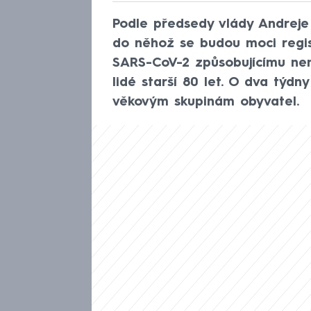
Podle předsedy vlády Andreje 
do něhož se budou moci regist
SARS-CoV-2 způsobujícímu nem
lidé starší 80 let. O dva týd
věkovým skupinám obyvatel.