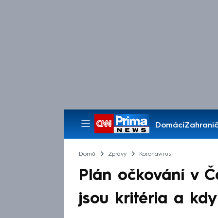
Domácí
Zahranič
Pořady
Domů
Zprávy
Koronavirus
Plán očkování v Če
jsou kritéria a kd