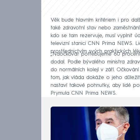
Věk bude hlavním kritériem i pro dal
také zdravotní stav nebo zaměstnán
kdo se tam rezervuje, musí vyplnit úd
televizní stanici CNN Prima NEWS. L
prostřednictvím svých praktických lék
„Naočkovat potřebujeme 60 procent
dodal. Podle bývalého ministra zdra
do normálních kolejí v září. Očkován
tom, jak vláda dokáže o jeho důleži
nastaví takové pohnutky, aby lidé po
Prymula CNN Prima NEWS.