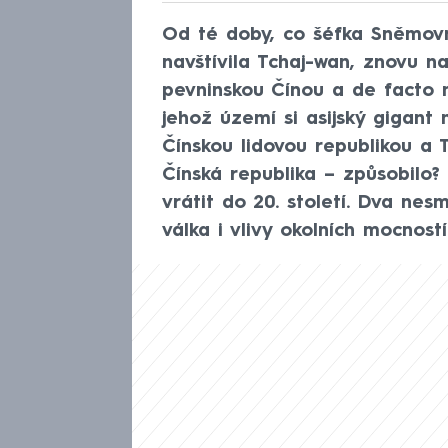
Od té doby, co šéfka Sněmov
navštívila Tchaj-wan, znovu n
pevninskou Čínou a de facto
jehož území si asijský gigant
Čínskou lidovou republikou a
Čínská republika – způsobilo?
vrátit do 20. století. Dva nes
válka i vlivy okolních mocností