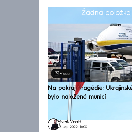
Žádná položka z
Výběr redakce
Video
Na pokraji tragédie: Ukrajinsk
bylo naložené municí
Marek Veselý
13. srp 2022, 16:00