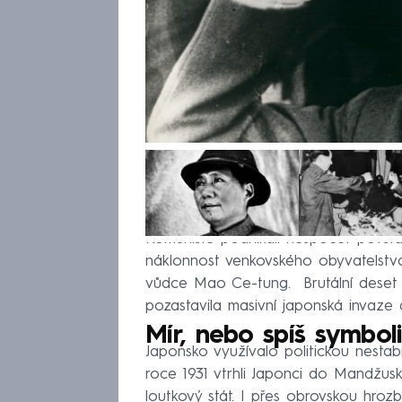
Komunisté podnikali nespočet povstán
náklonnost venkovského obyvatelstva
vůdce Mao Ce-tung. Brutální deset l
pozastavila masivní japonská invaze 
Mír, nebo spíš symbol
Japonsko využívalo politickou nestabi
roce 1931 vtrhli Japonci do Mandžuska
loutkový stát. I přes obrovskou hrozb