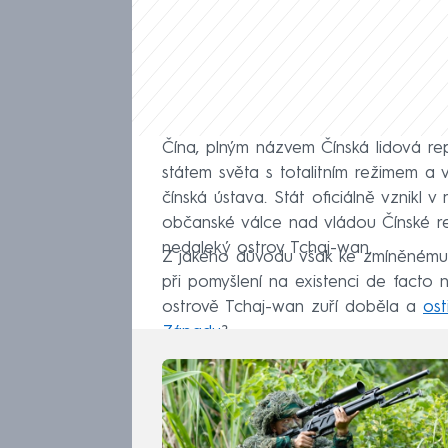
Čína, plným názvem Čínská lidová rep
státem světa s totalitním režimem a v
čínská ústava. Stát oficiálně vznikl v 
občanské válce nad vládou Čínské rep
nedaleký ostrov Tchaj-wan.
Z jakého důvodu však ke zmíněnému k
při pomyšlení na existenci de facto 
ostrově Tchaj-wan zuří doběla a
ost
Západu
?