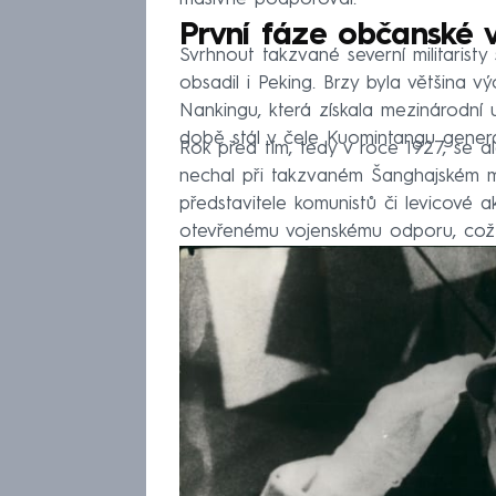
První fáze občanské 
Svrhnout takzvané severní militarist
obsadil i Peking. Brzy byla většina v
Nankingu, která získala mezinárodní u
době stál v čele Kuomintangu generá
Rok před tím, tedy v roce 1927, se a
nechal při takzvaném Šanghajském m
představitele komunistů či levicové ak
otevřenému vojenskému odporu, což 