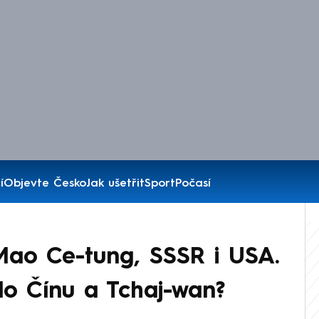
í
Objevte Česko
Jak ušetřit
Sport
Počasí
Mao Ce-tung, SSSR i USA.
lo Čínu a Tchaj-wan?