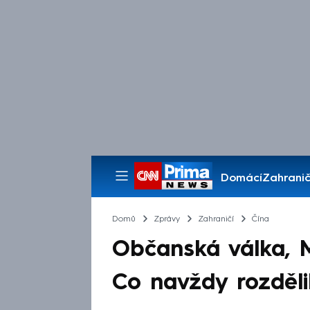
Domácí
Zahranič
Pořady
Domů
Zprávy
Zahraničí
Čína
Občanská válka, 
Co navždy rozděli