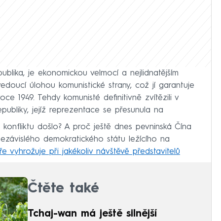
ublika, je ekonomickou velmocí a nejlidnatějším
edoucí úlohou komunistické strany, což jí garantuje
roce 1949. Tehdy komunisté definitivně zvítězili v
ubliky, jejíž reprezentace se přesunula na
onfliktu došlo? A proč ještě dnes pevninská Čína
nezávislého demokratického státu ležícího na
ře vyhrožuje při jakékoliv návštěvě představitelů
Čtěte také
Tchaj-wan má ještě silnější