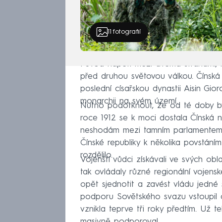
11
fotografií
Původ napětí mezi dvěma stranami, kt
před druhou světovou válkou. Čínská r
poslední císařskou dynastii Aisin Gioro
monarchii na svém území.
Nutno podotknout, že od té doby byla
roce 1912 se k moci dostala Čínská n
neshodám mezi tamním parlamentem a
Čínské republiky k několika povstání
rozdělilo.
Vojenští vůdci získávali ve svých ob
tak ovládaly různé regionální vojensk
opět sjednotit a zavést vládu jedné
podporu Sovětského svazu vstoupil d
vznikla teprve tři roky předtím. Už t
masivně podporoval.