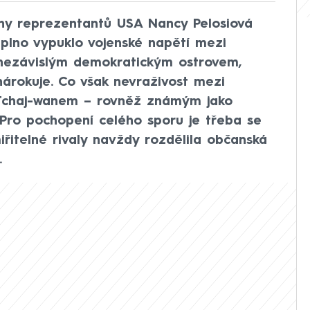
ny reprezentantů USA Nancy Pelosiová
aplno vypuklo vojenské napětí mezi
 nezávislým demokratickým ostrovem,
 nárokuje. Co však nevraživost mezi
 Tchaj-wanem – rovněž známým jako
 Pro pochopení celého sporu je třeba se
miřitelné rivaly navždy rozdělila občanská
.