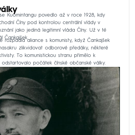
války
y se Kuomintangu povedlo až v roce 1928, kdy
ýchodní Číny pod kontrolou centrální vlády v
znání jako jediná legitimní vláda Číny. Už v té
l Čankajšek.
le rozpadla aliance s komunisty, když Čankajšek
asakru zlikvidovat odborové předáky, některé
tivisty. To komunistickou stranu přimělo k
odstartovalo počátek čínské občanské války.