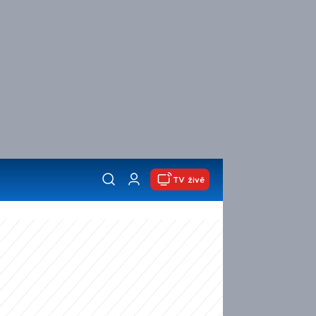
TV živě