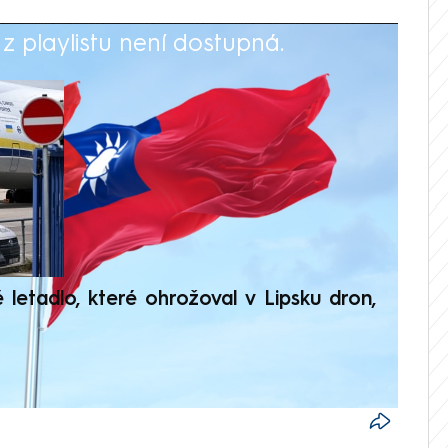
 playlistu není dostupná.
V
é letadlo, které ohrožoval v Lipsku dron,
Přilá
polit