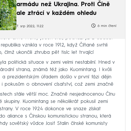
armádu než Ukrajina. Proti Číně
ale ztrácí v každém ohledu
6 min čtení
7. srp 2022, 11:22
eré dříve tvořily jeden stát, pochází již z období
epublika vznikla v roce 1912, když Číňané svrhli
, čímž ukončili zhruba pět tisíc let trvající
 politická situace v zemi velmi nestabilní. Hned v
árodní strana, známá též jako Kuomintang. I kvůli
 prezidentským úřadem došlo v první fázi dějin
m i pokusům o obnovení císařství, což zemi značně
lastech stále větší moc. Značně nesjednocenou Čínu
é skupiny. Kuomintang se několikrát pokusil zemi
 strany. V roce 1924 dokonce ve snaze získat
o aliance s Čínskou komunistickou stranou, která
ehdy sovětský vůdce Josif Stalin čínské komunisty