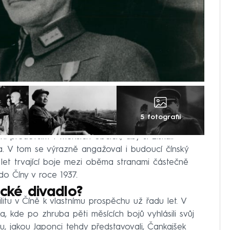
5 fotografií
í především v menších obcích, aby si získali
. V tom se výrazně angažoval i budoucí čínský
et trvající boje mezi oběma stranami částečně
do Číny v roce 1937.
ické divadlo?
litu v Číně k vlastnímu prospěchu už řadu let. V
, kde po zhruba pěti měsících bojů vyhlásili svůj
u, jakou Japonci tehdy představovali, Čankajšek