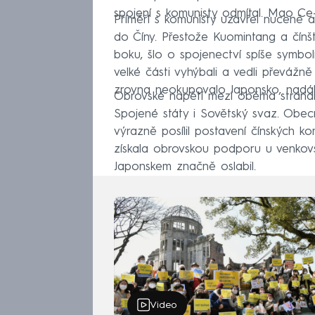
spojení s komunisty odmítal. Mao Ce-
Příměří s komunisty uzavřel nuceně a
do Číny. Přestože Kuomintang a čínští
boku, šlo o spojenectví spíše symbo
velké části vyhýbali a vedli převážn
zrovna neokupovalo Japonsko, nadál
Obrovské napětí mezi oběma stranami
Spojené státy i Sovětský svaz. Obecn
výrazně posílil postavení čínských komu
získala obrovskou podporu u venkov
Japonskem značně oslabil.
Video