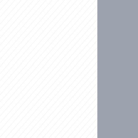
ideo
kat migranty do Česka? Sami by odešli, tvrdí exp
ické sebevraždě