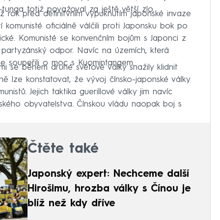
tunga totiž považoval za ještě větší zlo.
ž rok před definitvním vypuknutím japonské invaze
 komunisté oficiálně válčili proti Japonsku bok po
lické. Komunisté se konvenčním bojům s Japonci z
ě partyzánský odpor. Navíc na územích, která
e soupeřili o moc s Kuomintangem.
 se během druhé světové války snažily klidnit
ě lze konstatovat, že vývoj čínsko-japonské války
nistů. Jejich taktika guerillové války jim navíc
ského obyvatelstva. Čínskou vládu naopak boj s
Čtěte také
Japonský expert: Nechceme další
Hirošimu, hrozba války s Čínou je
blíž než kdy dříve