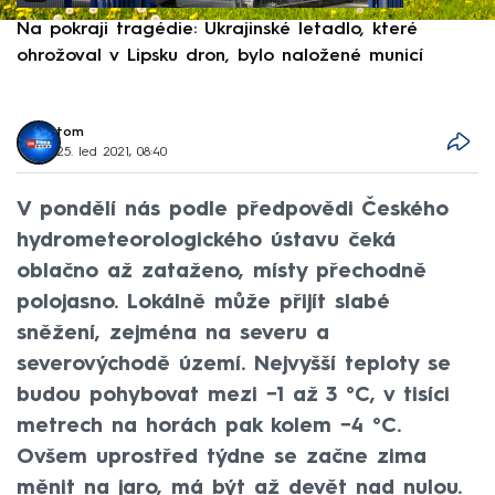
Na pokraji tragédie: Ukrajinské letadlo, které
P
ohrožoval v Lipsku dron, bylo naložené municí
e
tom
25. led 2021, 08:40
V pondělí nás podle předpovědi Českého
hydrometeorologického ústavu čeká
oblačno až zataženo, místy přechodně
polojasno. Lokálně může přijít slabé
sněžení, zejména na severu a
severovýchodě území. Nejvyšší teploty se
budou pohybovat mezi −1 až 3 °C, v tisíci
metrech na horách pak kolem −4 °C.
Ovšem uprostřed týdne se začne zima
měnit na jaro, má být až devět nad nulou.