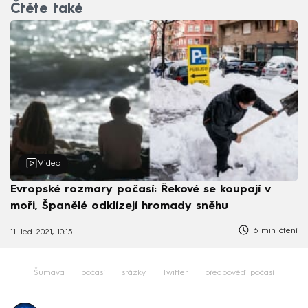
Čtěte také
Video
Evropské rozmary počasí: Řekové se koupají v
moři, Španělé odklízejí hromady sněhu
6 min čtení
11. led 2021, 10:15
Šumava
počasí
srážky
Twitter
předpověď počasí