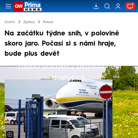
Domů
Zprávy
Počasí
Na začátku týdne sníh, v polovině
skoro jaro. Počasí si s námi hraje,
bude plus devět
Žádná položka z playlistu není
Výběr redakce
dostupná.