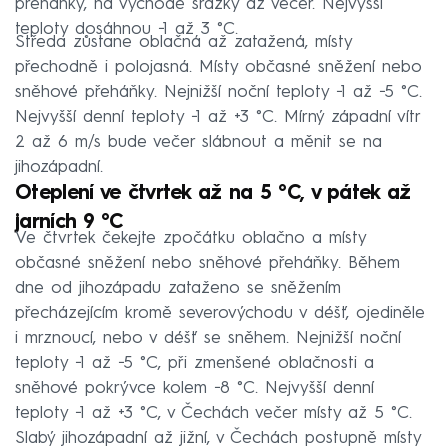
přeháňky, na východě srážky až večer. Nejvyšší
teploty dosáhnou −1 až 3 °C.
Středa zůstane oblačná až zatažená, místy
přechodně i polojasná. Místy občasné sněžení nebo
sněhové přeháňky. Nejnižší noční teploty −1 až −5 °C.
Nejvyšší denní teploty −1 až +3 °C. Mírný západní vítr
2 až 6 m/s bude večer slábnout a měnit se na
jihozápadní.
Oteplení ve čtvrtek až na 5 °C, v pátek až
jarních 9 °C
Ve čtvrtek čekejte zpočátku oblačno a místy
občasné sněžení nebo sněhové přeháňky. Během
dne od jihozápadu zataženo se sněžením
přecházejícím kromě severovýchodu v déšť, ojediněle
i mrznoucí, nebo v déšť se sněhem. Nejnižší noční
teploty −1 až −5 °C, při zmenšené oblačnosti a
sněhové pokrývce kolem −8 °C. Nejvyšší denní
teploty −1 až +3 °C, v Čechách večer místy až 5 °C.
Slabý jihozápadní až jižní, v Čechách postupně místy