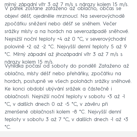
mírný západní vítr 3 až 7 m/s s nárazy kolem 15 m/s.
V pátek zůstane zataženo až oblačno, občas se
objeví déšť, ojediněle mrznoucí. Na severovýchodě
zpočátku sněžení nebo déšť se sněhem. Večer
srážky místy a na horách na severozápadě sněhové.
Nejnižší noční teploty +4 až 0 °C, v severovýchodní
polovině +2 až −2 °C. Nejvyšší denní teploty 5 až 9
°C. Mírný západní až jihozápadní vítr 3 až 7 m/s s
nárazy kolem 15 m/s.
Vyhlídka počasí od soboty do pondělí: Zataženo až
oblačno, místy déšť nebo přeháňky, zpočátku na
horách, postupně ve všech polohách srážky sněhové.
Ke konci období ubývání srážek a částečně i
oblačnosti. Nejnižší noční teploty v sobotu +3 až −1
°C, v dalších dnech 0 až −5 °C, v závěru při
zmenšené oblačnosti kolem −8 °C. Nejvyšší denní
teploty v sobotu 3 až 7 °C, v dalších dnech −1 až +3
°C.