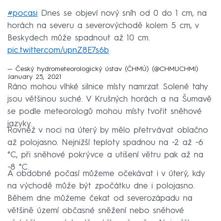
#pocasi
Dnes se objeví nový sníh od 0 do 1 cm, na
horách na severu a severovýchodě kolem 5 cm, v
Beskydech může spadnout až 10 cm.
pic.twitter.com/upnZ8E7s6b
— Český hydrometeorologický ústav (ČHMÚ) (@CHMUCHMI)
January 25, 2021
Ráno mohou vlhké silnice místy namrzat. Solené tahy
jsou většinou suché. V Krušných horách a na Šumavě
se podle meteorologů mohou místy tvořit sněhové
jazyky.
Rovněž v noci na úterý by mělo přetrvávat oblačno
až polojasno. Nejnižší teploty spadnou na −2 až −6
°C, při sněhové pokrývce a utišení větru pak až na
−8 °C.
A obdobné počasí můžeme očekávat i v úterý, kdy
na východě může být zpočátku dne i polojasno.
Během dne můžeme čekat od severozápadu na
většině území občasné sněžení nebo sněhové