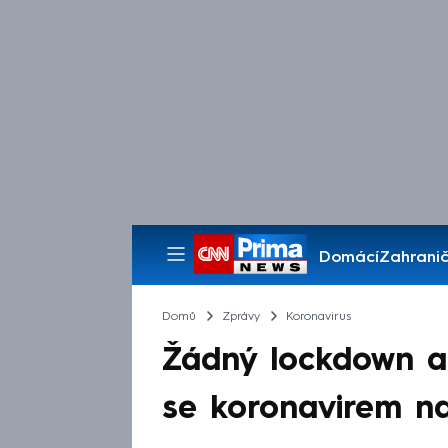
Domácí
Zahranič
Pořady
Domů
Zprávy
Koronavirus
Žádný lockdown ani
se koronavirem na