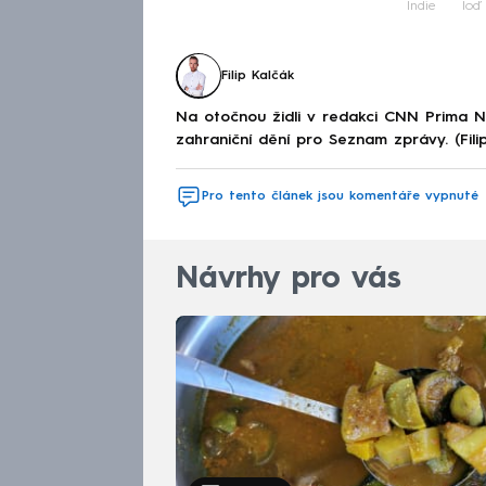
Indie
loď
Filip Kalčák
Na otočnou židli v redakci CNN Prima 
zahraniční dění pro Seznam zprávy. (Fili
Pro tento článek jsou komentáře vypnuté
Návrhy pro vás