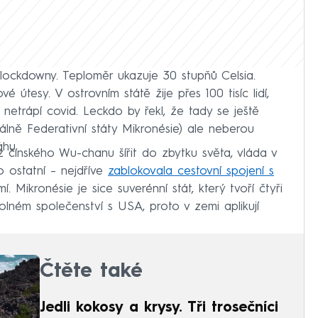
ockdowny. Teploměr ukazuje 30 stupňů Celsia.
é útesy. V ostrovním státě žije přes 100 tisíc lidí,
 netrápí covid. Leckdo by řekl, že tady se ještě
ciálně Federativní státy Mikronésie) ale neberou
hu.
z čínského Wu-chanu šířit do zbytku světa, vláda v
 ostatní – nejdříve
zablokovala cestovní spojení s
. Mikronésie je sice suverénní stát, který tvoří čtyři
volném společenství s USA, proto v zemi aplikují
Čtěte také
Jedli kokosy a krysy. Tři trosečníci