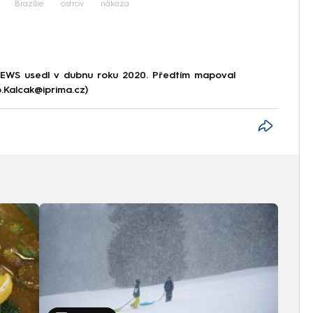
Brazílie
ostrov
nákaza
NEWS usedl v dubnu roku 2020. Předtím mapoval
p.Kalcak@iprima.cz)