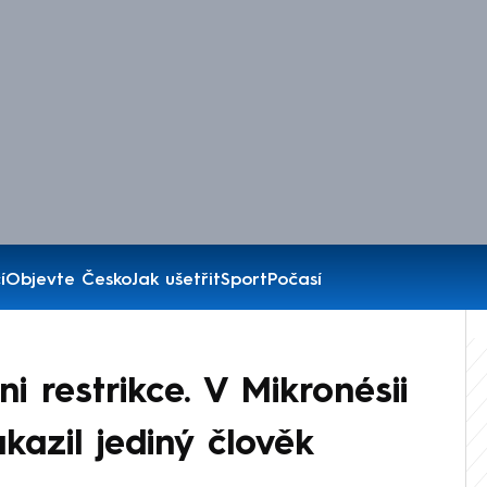
í
Objevte Česko
Jak ušetřit
Sport
Počasí
 restrikce. V Mikronésii
kazil jediný člověk