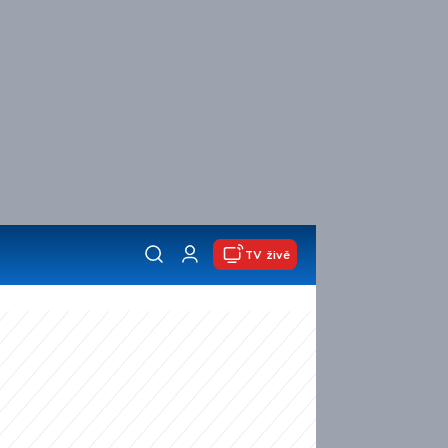
TV živě