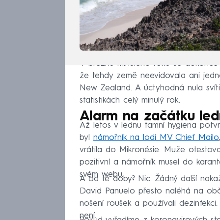
V březnu minulého roku se dokonce 
že tehdy země neevidovala ani jed
New Zealand. A úctyhodná nula svíti
statistikách celý minulý rok.
Alarm na začátku le
Až letos v lednu tamní hygiena potvr
byl
námořník na lodi MV Chief Mailo
vrátila do Mikronésie. Muže otestoval
pozitivní a námořník musel do karan
svém webu.
A od té doby? Nic. Žádný další nakaž
David Panuelo přesto naléhá na obča
nošení roušek a používali dezinfekci. 
není.