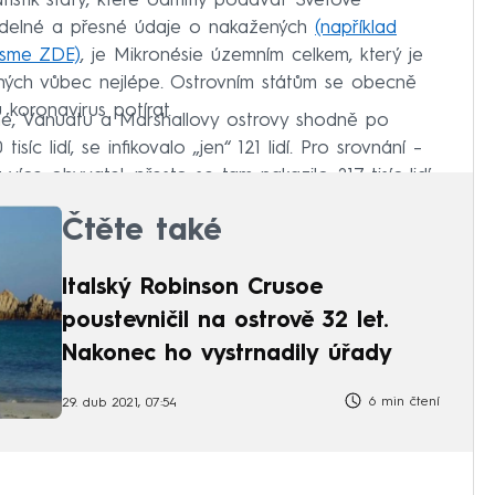
istik státy, které odmítly podávat Světové
idelné a přesné údaje o nakažených
(například
 jsme ZDE)
, je Mikronésie územním celkem, který je
vaných vůbec nejlépe. Ostrovním státům se obecně
 koronavirus potírat.
né, Vanuatu a Marshallovy ostrovy shodně po
isíc lidí, se infikovalo „jen“ 121 lidí. Pro srovnání –
 více obyvatel, přesto se tam nakazilo 217 tisíc lidí.
Čtěte také
Italský Robinson Crusoe
poustevničil na ostrově 32 let.
Nakonec ho vystrnadily úřady
6 min čtení
29. dub 2021, 07:54