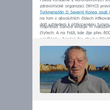
Pokud vyřadíme z koronavirových stat
zdravotnické organizaci (WHO) prav
Turkmenistán či Severní Korea, psali
na tom v absolutních číslech infiko
daří vzhledem k přiškrcenému turismu
Například Samoa eviduje tři nakaže
čtyřech. A na Fidži, kde žije přes 800 t
například v Arménii žije zhruba třikrát