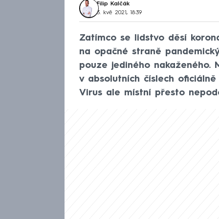
Filip Kalčák
3. kvě 2021, 18:39
Zatímco se lidstvo děsí korona
na opačné straně pandemických
pouze jediného nakaženého. M
v absolutních číslech oficiáln
Virus ale místní přesto nepodc