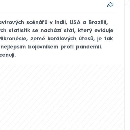
virových scénářů v Indii, USA a Brazílii,
 statistik se nachází stát, který eviduje
ikronésie, země korálových útesů, je tak
ě nejlepším bojovníkem proti pandemii.
eňují.