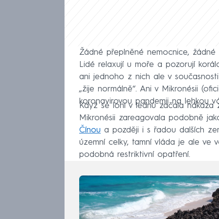
Žádné přeplněné nemocnice, žádné l
Lidé relaxují u moře a pozorují korálov
ani jednoho z nich ale v současnosti
„žije normálně“. Ani v Mikronésii (ofi
koronavirovou pandemii na lehkou vá
Když se loni v lednu začala nákaza 
Mikronésii zareagovala podobně jako
Čínou
a později i s řadou dalších zemí
územní celky, tamní vláda je ale ve 
podobná restriktivní opatření.