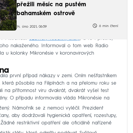
přežili měsíc na pustém
bahamském ostrově
6 min čtení
14. úno 2021, 06:59
v Mikronésii
uzavřely všechny školy
, a to i přesto,
noho nakaženého. Informoval o tom web Radio
la u kolonky Mikronésie v koronavirových
dna
dila první případ nákazy v zemi. Oním nešťastníkem
, která působila na Filipínách a na přelomu roku se
i na přítomnost viru dvakrát, dvakrát vyšel test
tény. O případu informovala vláda Mikronésie na
ený. Námořník se z nemoci vyléčil. Prezident
ny, aby dodržovali hygienická opatření, rozestupy,
Žádné restriktivní opatření ale oficiálně nařízené