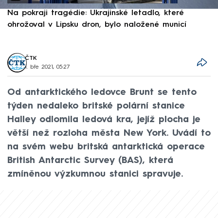
Na pokraji tragédie: Ukrajinské letadlo, které
P
ohrožoval v Lipsku dron, bylo naložené municí
e
ČTK
1. bře 2021, 05:27
Od antarktického ledovce Brunt se tento
týden nedaleko britské polární stanice
Halley odlomila ledová kra, jejíž plocha je
větší než rozloha města New York. Uvádí to
na svém webu britská antarktická operace
British Antarctic Survey (BAS), která
zmíněnou výzkumnou stanici spravuje.