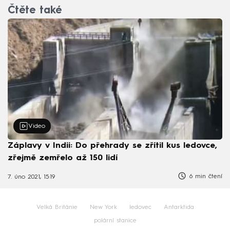
Čtěte také
Video
Záplavy v Indii: Do přehrady se zřítil kus ledovce,
zřejmě zemřelo až 150 lidí
6 min čtení
7. úno 2021, 15:19
Velká Británie
New York
ledovec
Antarktida
polární stanice