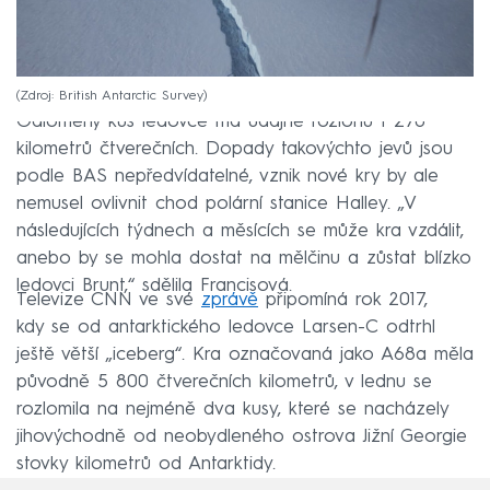
Zdroj: British Antarctic Survey
Odlomený kus ledovce má údajně rozlohu 1 270
kilometrů čtverečních. Dopady takovýchto jevů jsou
podle BAS nepředvídatelné, vznik nové kry by ale
nemusel ovlivnit chod polární stanice Halley. „V
následujících týdnech a měsících se může kra vzdálit,
anebo by se mohla dostat na mělčinu a zůstat blízko
ledovci Brunt,“ sdělila Francisová.
Televize CNN ve své
zprávě
připomíná rok 2017,
kdy se od antarktického ledovce Larsen-C odtrhl
ještě větší „iceberg“. Kra označovaná jako A68a měla
původně 5 800 čtverečních kilometrů, v lednu se
rozlomila na nejméně dva kusy, které se nacházely
jihovýchodně od neobydleného ostrova Jižní Georgie
stovky kilometrů od Antarktidy.