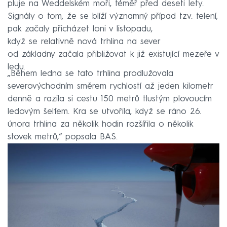
pluje na Weddelském moři, téměř před deseti lety.
Signály o tom, že se blíží významný případ tzv. telení,
pak začaly přicházet loni v listopadu,
když se relativně nová trhlina na sever
od základny začala přibližovat k již existující mezeře v
ledu.
„Během ledna se tato trhlina prodlužovala
severovýchodním směrem rychlostí až jeden kilometr
denně a razila si cestu 150 metrů tlustým plovoucím
ledovým šelfem. Kra se utvořila, když se ráno 26.
února trhlina za několik hodin rozšířila o několik
stovek metrů,“ popsala BAS.