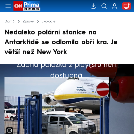
Domů
Zprávy
Ekologie
Nedaleko polární stanice na
Antarktidě se odlomila obří kra. Je
větší než New York
Žádná položka z playlistu není
Výběr redakce
dostupná.