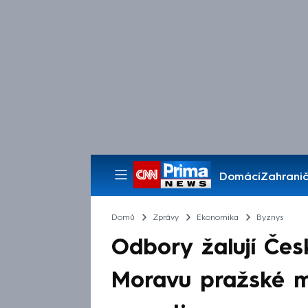
Domácí
Zahranič
Pořady
Domů
Zprávy
Ekonomika
Byznys
Odbory žalují Česk
Moravu pražské mz