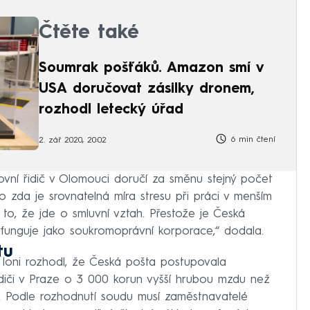
Čtěte také
Soumrak pošťáků. Amazon smí v
USA doručovat zásilky dronem,
rozhodl letecký úřad
6 min čtení
2. zář 2020, 20:02
ovní řidič v Olomouci doručí za směnu stejný počet
o zda je srovnatelná míra stresu při práci v menším
to, že jde o smluvní vztah. Přestože je Česká
 funguje jako soukromoprávní korporace,“ dodala.
tu
d loni rozhodl, že Česká pošta postupovala
idiči v Praze o 3 000 korun vyšší hrubou mzdu než
i. Podle rozhodnutí soudu musí zaměstnavatelé