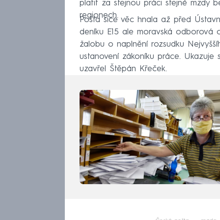
platit za stejnou práci stejné mzdy 
regionech.
Pošta sice věc hnala až před Ústavn
deníku E15 ale moravská odborová 
žalobu o naplnění rozsudku Nejvyšší
ustanovení zákoníku práce. Ukazuje se
uzavřel Štěpán Křeček.