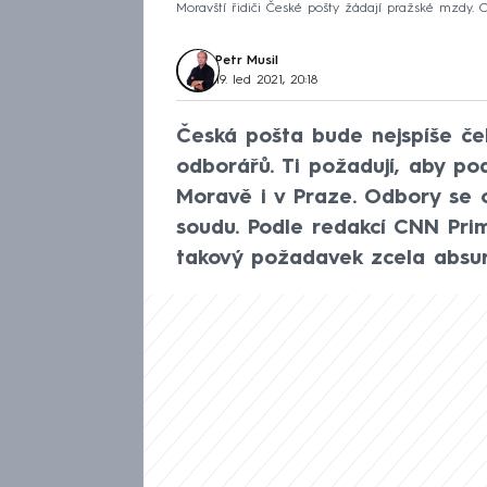
Moravští řidiči České pošty žádají pražské mzdy. 
Petr Musil
19. led 2021, 20:18
Česká pošta bude nejspíše če
odborářů. Ti požadují, aby po
Moravě i v Praze. Odbory se o
soudu. Podle redakcí CNN Pr
takový požadavek zcela absur