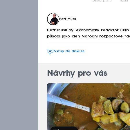
Česká pošta
mzda
Petr Musil
Petr Musil byl ekonomický redaktor CNN
působí jako člen Národní rozpočtové ra
Vstup do diskuze
Návrhy pro vás