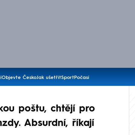
í
Objevte Česko
Jak ušetřit
Sport
Počasí
ou poštu, chtějí pro
dy. Absurdní, říkají