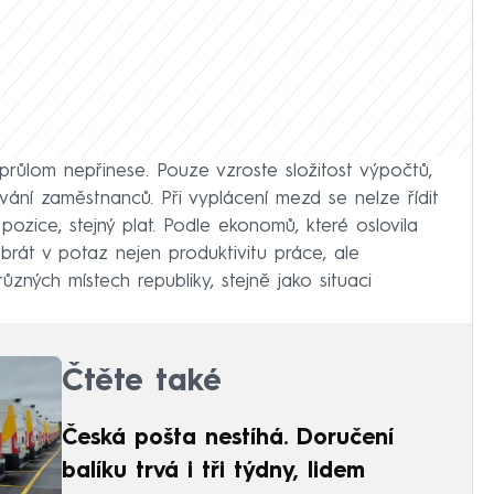
růlom nepřinese. Pouze vzroste složitost výpočtů,
ní zaměstnanců. Při vyplácení mezd se nelze řídit
pozice, stejný plat. Podle ekonomů, které oslovila
át v potaz nejen produktivitu práce, ale
ůzných místech republiky, stejně jako situaci
Čtěte také
Česká pošta nestíhá. Doručení
balíku trvá i tři týdny, lidem