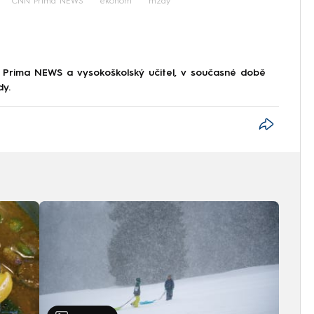
CNN Prima NEWS
ekonom
mzdy
 Prima NEWS a vysokoškolský učitel, v současné době
dy.