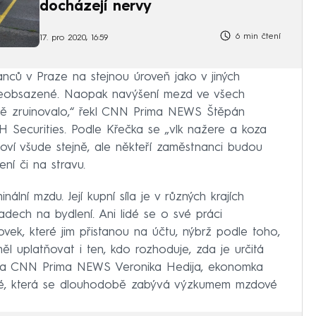
docházejí nervy
6 min čtení
17. pro 2020, 16:59
nců v Praze na stejnou úroveň jako v jiných
neobsazené. Naopak navýšení mezd ve všech
ně zruinovalo,“ řekl CNN Prima NEWS Štěpán
H Securities. Podle Křečka se „vlk nažere a koza
oví všude stejně, ale někteří zaměstnanci budou
ní či na stravu.
ní mzdu. Její kupní síla je v různých krajích
ladech na bydlení. Ani lidé se o své práci
vek, které jim přistanou na účtu, nýbrž podle toho,
měl uplatňovat i ten, kdo rozhoduje, zda je určitá
ekla CNN Prima NEWS Veronika Hedija, ekonomka
ické, která se dlouhodobě zabývá výzkumem mzdové