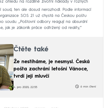
bez ohledu na rozdílné životní náklady v různých
í soud, ten ale dosud nerozhodl. Podle informací
organizace SOS 21 už chystá na Českou poštu
ho soudu. „Poštovní odbory reagují na absurdní
, jak je zákoník práce odtržený od reality,“
Čtěte také
Že nestíháme, je nesmysl. Česká
pošta zachrání letošní Vánoce,
tvrdí její mluvčí
6 min čtení
4. pro 2020, 22:55