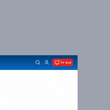
TV živě