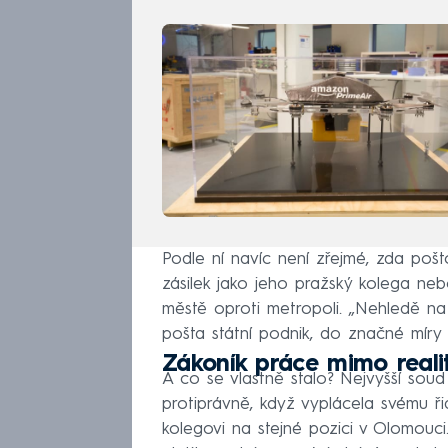
Podle ní navíc není zřejmé, zda pošt
zásilek jako jeho pražský kolega neb
městě oproti metropoli. „Nehledě na 
pošta státní podnik, do značné míry
Zákoník práce mimo reali
A co se vlastně stalo? Nejvyšší sou
protiprávně, když vyplácela svému ř
kolegovi na stejné pozici v Olomouc