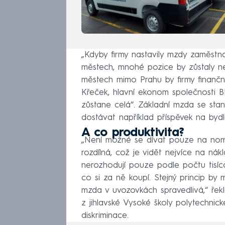
„Kdyby firmy nastavily mzdy zaměstna
městech, mnohé pozice by zůstaly 
městech mimo Prahu by firmy finanč
Křeček, hlavní ekonom společnosti B
zůstane celá“. Základní mzda se stan
dostávat například příspěvek na bydle
A co produktivita?
„Není možné se dívat pouze na nominál
rozdílná, což je vidět nejvíce na nák
nerozhodují pouze podle počtu tisíco
co si za ně koupí. Stejný princip by 
mzda v uvozovkách spravedlivá,“ ř
z jihlavské Vysoké školy polytechn
diskriminace.