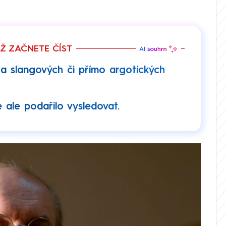
EŽ ZAČNETE ČÍST
 slangových či přímo argotických
 ale podařilo vysledovat.