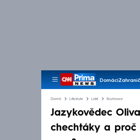
Domácí
Zahranič
Pořady
Domů
Lifestyle
Lidé
Rozhovor
Jazykovědec Oliva
chechtáky a proč 