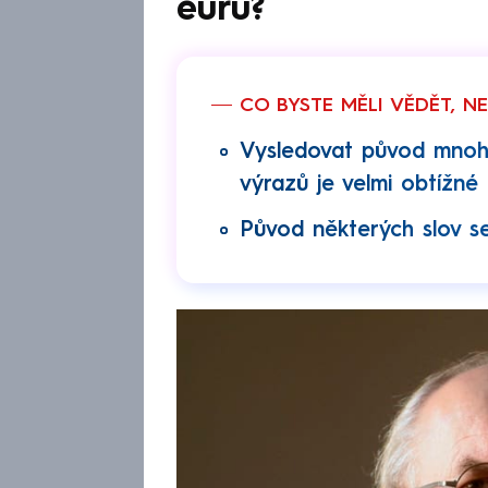
euru?
CO BYSTE MĚLI VĚDĚT, N
Vysledovat původ mnoha
výrazů je velmi obtížné
Původ některých slov se