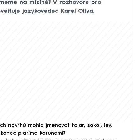
itneme na mizině? V rozhovoru pro
tluje jazykovědec Karel Oliva.
h návrhů mohla jmenovat tolar, sokol, lev,
akonec platíme korunami?