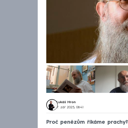
Lukáš Hron
7. zář 2025, 08:41
Proč penězům říkáme prachy? 