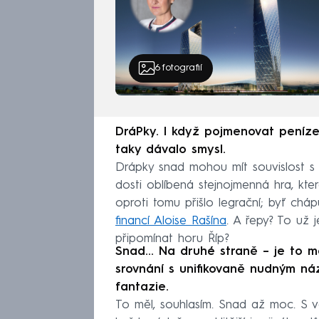
6
fotografií
DráPky. I když pojmenovat peníz
taky dávalo smysl.
Drápky snad mohou mít souvislost s 
dosti oblíbená stejnojmenná hra, kter
oproti tomu přišlo legrační; byť ch
financí Aloise Rašína
. A řepy? To už 
připomínat horu Říp?
Snad... Na druhé straně – je to 
srovnání s unifikovaně nudným n
fantazie.
To měl, souhlasím. Snad až moc. S