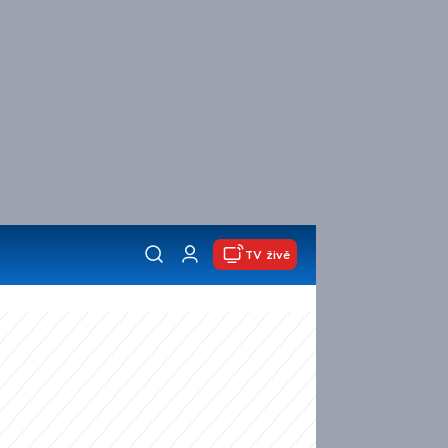
TV živě