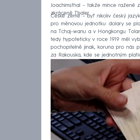
Joachimsthal – takže mince ražené z 
zkráceně Thaler.
České země – byť nikoliv český jazyk
pro měnovou jednotku: dolary se platí
na Tchaj-wanu a v Hongkongu. Tolary
tedy hypoteticky v roce 1919 měl vybír
pochopitelně jinak, koruna pro nás pře
za Rakouska, kde se jednotným plat