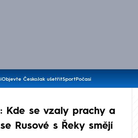
í
Objevte Česko
Jak ušetřit
Sport
Počasí
: Kde se vzaly prachy a
se Rusové s Řeky smějí