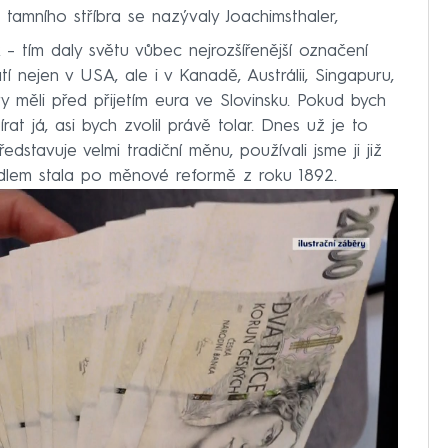
tamního stříbra se nazývaly Joachimsthaler,
 – tím daly světu vůbec nejrozšířenější označení
 nejen v USA, ale i v Kanadě, Austrálii, Singapuru,
 měli před přijetím eura ve Slovinsku. Pokud bych
at já, asi bych zvolil právě tolar. Dnes už je to
dstavuje velmi tradiční měnu, používali jsme ji již
idlem stala po měnové reformě z roku 1892.