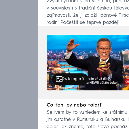
Zvykli bychom si na všechno, přestože
v souvislosti s tradiční českou tělov
zajímavosti, že ji založili pánové Ti
rodin. Počeštili se teprve později…
24
fotografií
Co ten lev nebo tolar?
Se lvem by to vzhledem ke státnímu 
jím ostatně v Rumunsku a Bulharsku. 
dolar. Jak známo, toto slovo pocház