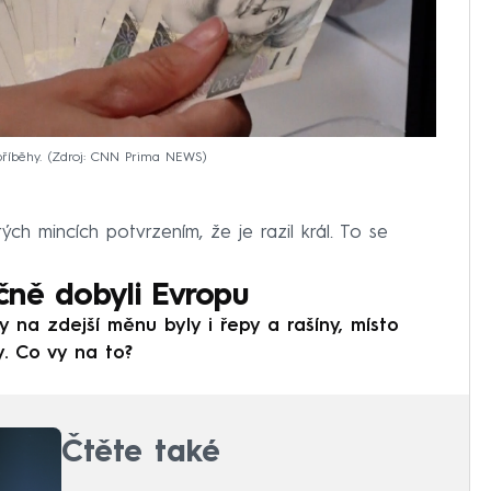
íběhy.
Zdroj: CNN Prima NEWS
ch mincích potvrzením, že je razil král. To se
čně dobyli Evropu
y na zdejší měnu byly i řepy a rašíny, místo
. Co vy na to?
Čtěte také