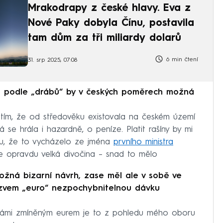
Mrakodrapy z české hlavy. Eva z
Nové Paky dobyla Čínu, postavila
tam dům za tři miliardy dolarů
6 min čtení
31. srp 2025, 07:08
e podle „drábů“ by v českých poměrech možná
tím, že od středověku existovala na českém území
á se hrála i hazardně, o peníze. Platit rašíny by mi
ápu, že to vycházelo ze jména
prvního ministra
je opravdu velká divočina – snad to mělo
možná bizarní návrh, zase měl ale v sobě ve
ázvem „euro“ nezpochybnitelnou dávku
 vámi zmíněným eurem je to z pohledu mého oboru