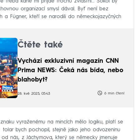
 třeba káně mi přijde trochu zvláštní... Sokol by
ýchovnou organizací smysl dával. Byť není bez
rsch a Fügner, kteří se narodili do německojazyčných
Čtěte také
Vychází exkluzivní magazín CNN
Prima NEWS: Čeká nás bída, nebo
blahobyt?
6 min čtení
28. kvě 2025, 05:43
znaku vyraženému na mincích mělo logiku, platí se
I tolar bych pochopil, stejně jako jeho odvozeninu
í od nás, z Jáchymova, který se německy jmenuje