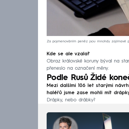
Za pojmenováním peněz jsou mnohdy zajímavé př
Kde se ale vzala?
Obraz královské koruny býval na starý
přeneslo na označení měny.
Podle Rusů Židé kone
Mezi dalšími 106 let starými návrh
haléřů jsme zase mohli mít drápky
Drápky, nebo drábky?