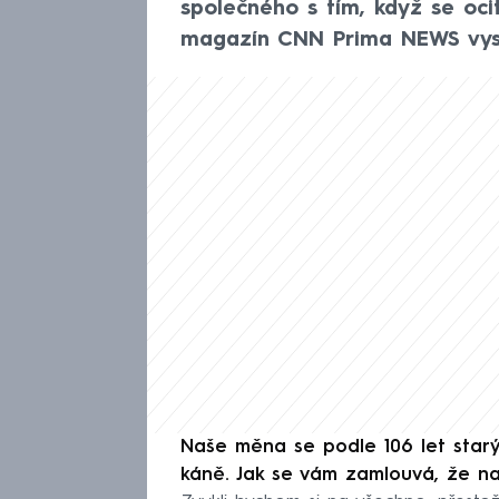
společného s tím, když se oc
magazín CNN Prima NEWS vysvě
Naše měna se podle 106 let starýc
káně. Jak se vám zamlouvá, že n