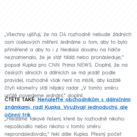
„Všechny ujišťuji, že na D4 rozhodně nebude žádných
osm úsekových měření. Jednáme o tom, aby to bylo
přiměřené a aby to i z hlediska dosahu na řidiče
neznamenalo, že je stát hlídá nebo pronásleduje,“
popsal Kupka pro CNN Prima NEWS. Doplnil, že na
českých silnicích a dálnicích se má jezdit podle
pravidel, rozhodně však není na místě, aby každé
čtyři kilometry stál nějaký radar. „V tomto směru
určitě povedeme jednání,“ doplnil.
ČTĚTE TAKÉ:
Nenaleťte obchodníkům s dálničními
známkami, radí Kupka. Využívají jednoduchý, ale
účinný trik
„Hledáme takové řešení, které by rozhodně nikoho
nepoškodilo nebo nikoho v tomto směru
nepronásledovalo,“ řekl dále Kupka. Přesný počet