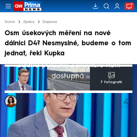
Domů
Zprávy
Doprava
Osm úsekových měření na nové
dálnici D4? Nesmyslné, budeme o tom
jednat, řekl Kupka
Žádná položka z playlistu není
dostupná.
7 fotografií
Dominika Fuchsová
28. lis 2024, 08:34
Úsekový radar každé čtyři kilometry. Nová
část dálnice D4 mezi Příbramí a Pískem