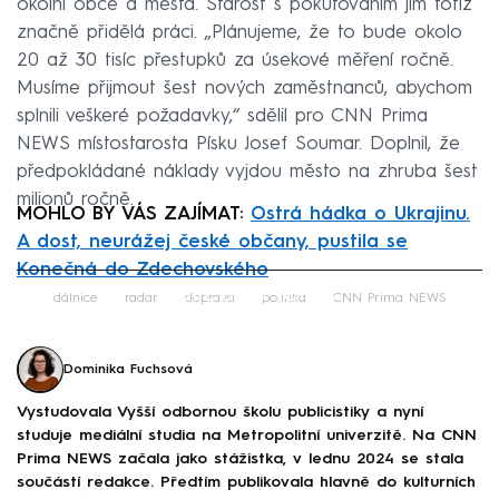
okolní obce a města. Starost s pokutováním jim totiž
značně přidělá práci. „Plánujeme, že to bude okolo
20 až 30 tisíc přestupků za úsekové měření ročně.
Musíme přijmout šest nových zaměstnanců, abychom
splnili veškeré požadavky,“ sdělil pro CNN Prima
NEWS místostarosta Písku Josef Soumar. Doplnil, že
předpokládané náklady vyjdou město na zhruba šest
milionů ročně.
MOHLO BY VÁS ZAJÍMAT:
Ostrá hádka o Ukrajinu.
A dost, neurážej české občany, pustila se
Konečná do Zdechovského
Failed to fetch
dálnice
radar
doprava
politika
CNN Prima NEWS
Dominika Fuchsová
Vystudovala Vyšší odbornou školu publicistiky a nyní
studuje mediální studia na Metropolitní univerzitě. Na CNN
Prima NEWS začala jako stážistka, v lednu 2024 se stala
součástí redakce. Předtím publikovala hlavně do kulturních