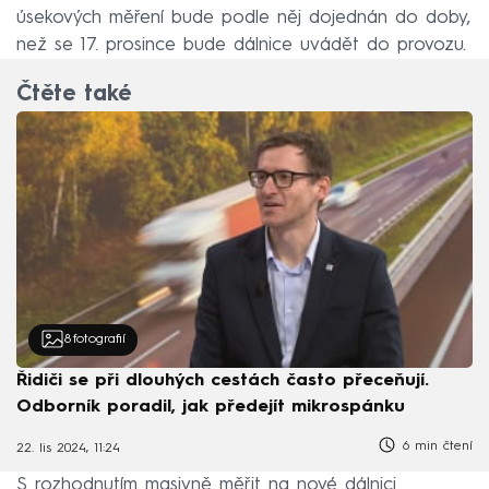
úsekových měření bude podle něj dojednán do doby,
než se 17. prosince bude dálnice uvádět do provozu.
Čtěte také
8
fotografií
Řidiči se při dlouhých cestách často přeceňují.
Odborník poradil, jak předejít mikrospánku
6 min čtení
22. lis 2024, 11:24
S rozhodnutím masivně měřit na nové dálnici