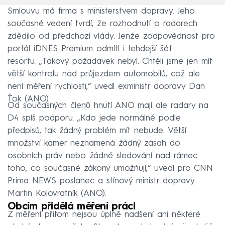
Smlouvu má firma s ministerstvem dopravy. Jeho
současné vedení tvrdí, že rozhodnutí o radarech
zdědilo od předchozí vlády. Jenže zodpovědnost pro
portál iDNES Premium odmítl i tehdejší šéf
resortu. „Takový požadavek nebyl. Chtěli jsme jen mít
větší kontrolu nad průjezdem automobilů, což ale
není měření rychlosti,“ uvedl exministr dopravy Dan
Ťok (ANO).
Od současných členů hnutí ANO mají ale radary na
D4 spíš podporu. „Kdo jede normálně podle
předpisů, tak žádný problém mít nebude. Větší
množství kamer neznamená žádný zásah do
osobních práv nebo žádné sledování nad rámec
toho, co současné zákony umožňují,“ uvedl pro CNN
Prima NEWS poslanec a stínový ministr dopravy
Martin Kolovratník (ANO).
Obcím přidělá měření práci
Z měření přitom nejsou úplně nadšení ani některé