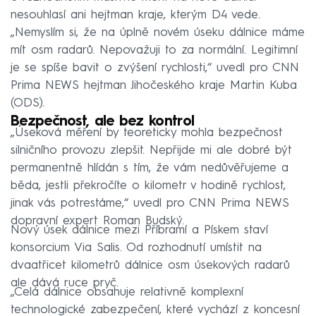
nesouhlasí ani hejtman kraje, kterým D4 vede.
„Nemyslím si, že na úplně novém úseku dálnice máme
mít osm radarů. Nepovažuji to za normální. Legitimní
je se spíše bavit o zvýšení rychlosti,“ uvedl pro CNN
Prima NEWS hejtman Jihočeského kraje Martin Kuba
(ODS).
Bezpečnost, ale bez kontrol
„Úseková měření by teoreticky mohla bezpečnost
silničního provozu zlepšit. Nepřijde mi ale dobré být
permanentně hlídán s tím, že vám nedůvěřujeme a
běda, jestli překročíte o kilometr v hodině rychlost,
jinak vás potrestáme,“ uvedl pro CNN Prima NEWS
dopravní expert Roman Budský.
Nový úsek dálnice mezi Příbramí a Pískem staví
konsorcium Via Salis. Od rozhodnutí umístit na
dvaatřicet kilometrů dálnice osm úsekových radarů
ale dává ruce pryč.
„Celá dálnice obsahuje relativně komplexní
technologické zabezpečení, které vychází z koncesní