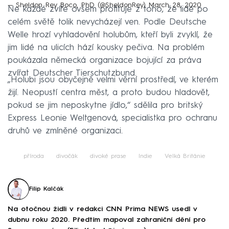
— Sheldon Rey Boco, PhD (@SheldonRey)
March 28, 2020
Ne každé zvíře ovšem profituje z toho, že lidé po
celém světě tolik nevycházejí ven. Podle Deutsche
Welle hrozí vyhladovění holubům, kteří byli zvyklí, že
jim lidé na ulicích hází kousky pečiva. Na problém
poukázala německá organizace bojující za práva
zvířat Deutscher Tierschutzbund.
„Holubi jsou obyčejně velmi věrní prostředí, ve kterém
žijí. Neopustí centra měst, a proto budou hladovět,
pokud se jim neposkytne jídlo,“ sdělila pro britský
Express Leonie Weltgenová, specialistka pro ochranu
druhů ve zmíněné organizaci.
příroda
divočák
divoké prase
Indie
Velká Británie
Filip Kalčák
Na otočnou židli v redakci CNN Prima NEWS usedl v
dubnu roku 2020. Předtím mapoval zahraniční dění pro