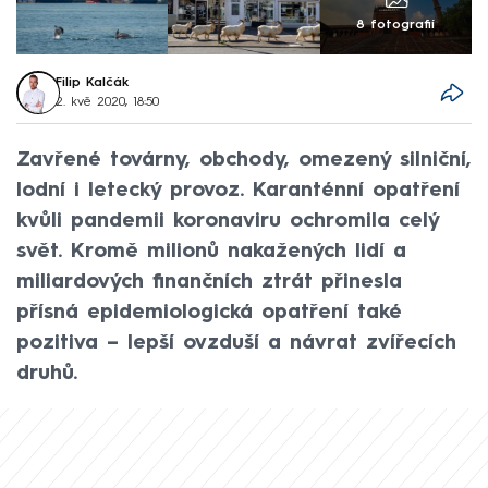
8 fotografií
Filip Kalčák
2. kvě 2020, 18:50
Zavřené továrny, obchody, omezený silniční,
lodní i letecký provoz. Karanténní opatření
kvůli pandemii koronaviru ochromila celý
svět. Kromě milionů nakažených lidí a
miliardových finančních ztrát přinesla
přísná epidemiologická opatření také
pozitiva – lepší ovzduší a návrat zvířecích
druhů.