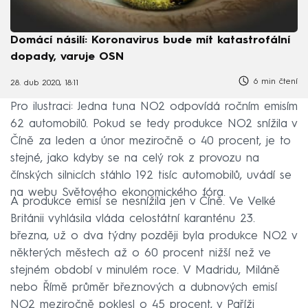
Domácí násilí: Koronavirus bude mít katastrofální
dopady, varuje OSN
6 min čtení
28. dub 2020, 18:11
Pro ilustraci: Jedna tuna NO2 odpovídá ročním emisím
62 automobilů. Pokud se tedy produkce NO2 snížila v
Číně za leden a únor meziročně o 40 procent, je to
stejné, jako kdyby se na celý rok z provozu na
čínských silnicích stáhlo 192 tisíc automobilů, uvádí se
na webu Světového ekonomického fóra.
A produkce emisí se nesnížila jen v Číně. Ve Velké
Británii vyhlásila vláda celostátní karanténu 23.
března, už o dva týdny později byla produkce NO2 v
některých městech až o 60 procent nižší než ve
stejném období v minulém roce. V Madridu, Miláně
nebo Římě průměr březnových a dubnových emisí
NO2 meziročně poklesl o 45 procent, v Paříži