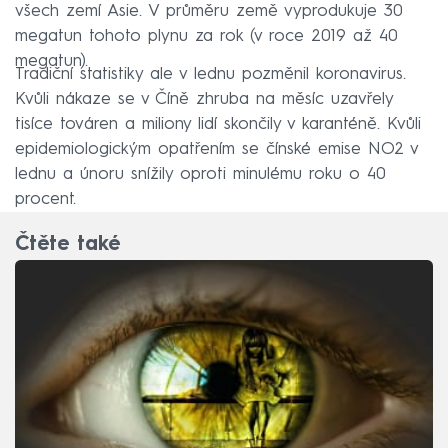
všech zemí Asie. V průměru země vyprodukuje 30
megatun tohoto plynu za rok (v roce 2019 až 40
megatun).
Tradiční statistiky ale v lednu pozměnil koronavirus.
Kvůli nákaze se v Číně zhruba na měsíc uzavřely
tisíce továren a miliony lidí skončily v karanténě. Kvůli
epidemiologickým opatřením se čínské emise NO2 v
lednu a únoru snížily oproti minulému roku o 40
procent.
Čtěte také