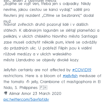
BBC jeden z obyvatel města.
„Bojíme se vyjít ven, třeba jen s odpadky. Nikdy
nevíme, jakou cestou se kanci vydají,“ sdělil pro
Reuters jiný rezident. „Cítíme se bezbranní,“ dodal
muž.
Návrat zvířecích druhů pozorují lidé i v dalších
státech. K albánským lagunám se slétají plameňáci a
pelikáni, v ulicích chilského hlavního města Santiaga
zase museli odchytit několik pum, které se odvážily
do prázdných ulic. U pobřeží Filipín jsou k vidění
růžové medúzy a v ulicích waleského
města Llandudno se objevily divoké kozy.
Jellyfish certainly are not affected by
#COVID19
restrictions. Here is a bloom of
#jellyfish
medusae of
the tomato 🍅 jelly, Crambione cf. mastigophora in El
Nido, S. Philippines 🇵🇭
🎥 Alimar Amor 23 March 2020
pic.twitter.com/5avr1ptJdy