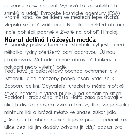
dokonce o 54 procent. Vyplývá to ze satelitních
snímků a údajů Evropské kosmické agentury (ESA).
Kromě toho, že se lidem ve městech lépe dýchá,
zlepšila se také viditelnost. Například někteří občané
Indie dohlédli poprvé v životě na pohoří Himaláj.
Návrat delfínů i růžových medúz
Bosporský průliv v tureckém Istanbulu byl ještě před
několika týdny přetížený lodní dopravou. Úžinou
proplouvaly 24 hodin denně obrovské tankery a
nákladní nebo výletní lodě.
Teď, když je celosvětový obchod ochromen a v
Istanbulu platí omezený pohyb osob, vrací se k
Bosporu delfíni. Obyvatelé tureckého města mořské
savce natáčejí a videa publikují na sociálních sítích.
Rezidenti izraelského města Haifa zase potkávají v
ulicích divoká prasata. Zvířata tam vycítila, že je venku
minimum lidí a brázdí město ve snaze získat jídlo.
„Divočáci tu občas čenichali ještě před pandemií, ale
ulice bez lidí jim dodaly odvahu jít dál,“ popsal pro