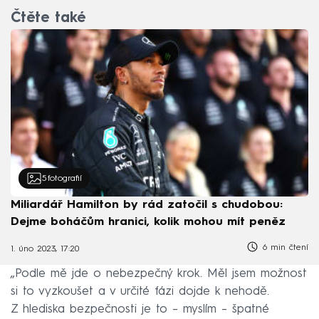
Čtěte také
5
fotografií
Miliardář Hamilton by rád zatočil s chudobou:
Dejme boháčům hranici, kolik mohou mít peněz
6 min čtení
1. úno 2023, 17:20
„Podle mě jde o nebezpečný krok. Měl jsem možnost
si to vyzkoušet a v určité fázi dojde k nehodě.
Z hlediska bezpečnosti je to – myslím – špatné