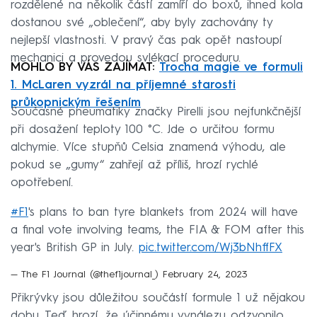
rozdělené na několik částí zamíří do boxů, ihned kola
dostanou své „oblečení“, aby byly zachovány ty
nejlepší vlastnosti. V pravý čas pak opět nastoupí
mechanici a provedou svlékací proceduru.
MOHLO BY VÁS ZAJÍMAT:
Trocha magie ve formuli
1. McLaren vyzrál na příjemné starosti
průkopnickým řešením
Současné pneumatiky značky Pirelli jsou nejfunkčnější
při dosažení teploty 100 °C. Jde o určitou formu
alchymie. Více stupňů Celsia znamená výhodu, ale
pokud se „gumy“ zahřejí až příliš, hrozí rychlé
opotřebení.
#F1
's plans to ban tyre blankets from 2024 will have
a final vote involving teams, the FIA & FOM after this
year's British GP in July.
pic.twitter.com/Wj3bNhffFX
— The F1 Journal (@thef1journal_)
February 24, 2023
Přikrývky jsou důležitou součástí formule 1 už nějakou
dobu. Teď hrozí, že účinnému vynálezu odzvonilo.