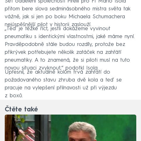
Šéf oddělení společnosti Pirelli pro F1 Mario Isola
přitom bere slova sedminásobného mistra světa tak
vážně, jak si jen po boku Michaela Schumachera
nejúspěšnější pilot v historii zaslouží.
„Teď je těžké říct, jestli dokážeme vyvinout
pneumatiku s identickými vlastnostmi, jaké máme nyní.
Pravděpodobně stále budou rozdíly, protože bez
přikrývek potřebujete několik zatáček na zahřátí
pneumatiky. A to znamená, že si piloti musí na tuto
novou situaci zvyknout,“ podotkl Isola.
Upřesnil, že aktuálně kolům trvá zahřátí do
požadovaného stavu zhruba dvě kola a teď se
pracuje na vylepšení přilnavosti už při výjezdu
z boxů.
Čtěte také