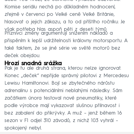
Komise seriálu nechá po důkladném hodnocení,
zřejmě v červenci po Velké ceně Velké Británie,
hlasovat o jejich zákazu, a to od příštího ročníku. Je
však potřeba hlas aspoň pěti z deseti týmů.
Příznivci změny argumentují snížením nákladů a
přispěním k lepší udržitelnosti královny motorsportu. A
také faktem, že se jiné série ve světě motorů bez
deček obejdou.
Hrozí snadná srážka
Pak je tu ale druhá strana, kterou nelze ignorovat.
Konec „deček“ nepřijde správný pilotovi z Mercedesu
Lewisu Hamiltonovi. Bojí se zbytečného nárůstu
adrenalinu s potenciálními neblahými následky. Sám
začátkem února testoval nové pneumatiky, které
podle výrobce mají vykazovat slušnou přilnavost i
bez zabalení do přikrývky. A muž – jenž během 16
sezon v F1 odjel 310 závodů, z nichž 103 vyhrál –
spokojený nebyl.