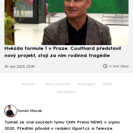
Hvězda formule 1 v Praze. Coulthard představil
nový projekt, stojí za ním rodinná tragédie
6 min čtení
30. led 2023, 23:39
Formule 1
Lewis Hamilton
motorsport
Pirelli
pneumatiky
Tomáš Macák
Tomáš se stal součástí týmu CNN Prima NEWS v srpnu
2020. Předtím působil v redakci iSport.cz a Televize