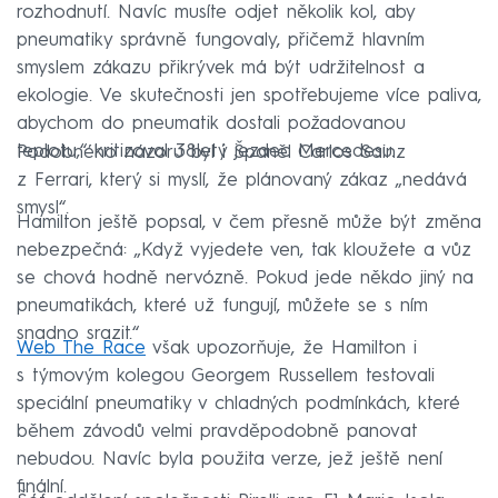
rozhodnutí. Navíc musíte odjet několik kol, aby
pneumatiky správně fungovaly, přičemž hlavním
smyslem zákazu přikrývek má být udržitelnost a
ekologie. Ve skutečnosti jen spotřebujeme více paliva,
abychom do pneumatik dostali požadovanou
teplotu,“ kritizoval 38letý jezdec Mercedesu.
Podobného názoru byl i Španěl Carlos Sainz
z Ferrari, který si myslí, že plánovaný zákaz „nedává
smysl“.
Hamilton ještě popsal, v čem přesně může být změna
nebezpečná: „Když vyjedete ven, tak kloužete a vůz
se chová hodně nervózně. Pokud jede někdo jiný na
pneumatikách, které už fungují, můžete se s ním
snadno srazit.“
Web The Race
však upozorňuje, že Hamilton i
s týmovým kolegou Georgem Russellem testovali
speciální pneumatiky v chladných podmínkách, které
během závodů velmi pravděpodobně panovat
nebudou. Navíc byla použita verze, jež ještě není
finální.