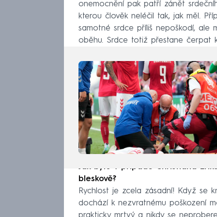
onemocnění pak patří zánět srdečního
kterou člověk neléčil tak, jak měl. P
samotné srdce příliš nepoškodí, ale
oběhu. Srdce totiž přestane čerpat k
Jak bylo v případě Christiana Eri
bleskově?
Rychlost je zcela zásadní! Když se kr
dochází k nezvratnému poškození moz
prakticky mrtvý a nikdy se neprobere