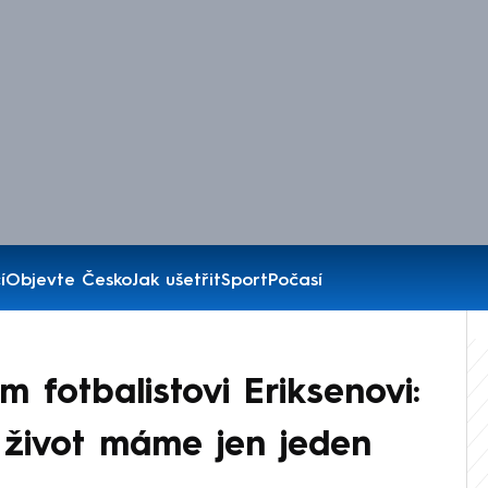
í
Objevte Česko
Jak ušetřit
Sport
Počasí
 fotbalistovi Eriksenovi:
, život máme jen jeden