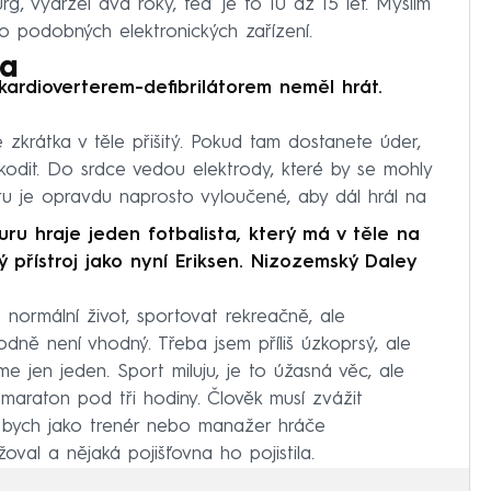
urg, vydržel dva roky, teď je to 10 až 15 let. Myslím
 do podobných elektronických zařízení.
ta
 kardioverterem-defibrilátorem neměl hrát.
e zkrátka v těle přišitý. Pokud tam dostanete úder,
škodit. Do srdce vedou elektrody, které by se mohly
u je opravdu naprosto vyloučené, aby dál hrál na
ru hraje jeden fotbalista, který má v těle na
 přístroj jako nyní Eriksen. Nizozemský Daley
 normální život, sportovat rekreačně, ale
odně není vhodný. Třeba jsem příliš úzkoprsý, ale
me jen jeden. Sport miluju, je to úžasná věc, ale
maraton pod tři hodiny. Člověk musí zvážit
e bych jako trenér nebo manažer hráče
oval a nějaká pojišťovna ho pojistila.