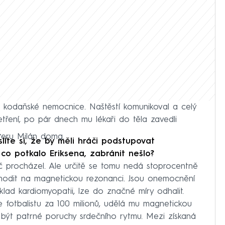
do kodaňské nemocnice. Naštěstí komunikoval a celý
etření, po pár dnech mu lékaři do těla zavedli
.
nteru Milán doma.
íte si, že by měli hráči podstupovat
 co potkalo Eriksena, zabránit nešlo?
áč procházel. Ale určitě se tomu nedá stoprocentně
chodit na magnetickou rezonanci. Jsou onemocnění
klad kardiomyopatii, lze do značné míry odhalit.
fotbalistu za 100 milionů, udělá mu magnetickou
být patrné poruchy srdečního rytmu. Mezi získaná