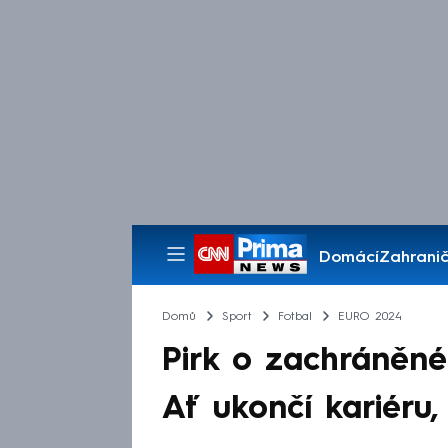
Domácí
Zahranič
Pořady
Domů
Sport
Fotbal
EURO 2024
Pirk o zachráněném
Ať ukončí kariéru