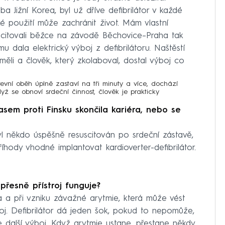
ba Jižní Korea, byl už dříve defibrilátor v každé
cké použití může zachránit život. Mám vlastní
scitovali běžce na závodě Běchovice–Praha tak
u dala elektrický výboj z defibrilátoru. Naštěstí
 uměli a člověk, který zkolaboval, dostal výboj co
revní oběh úplně zastaví na tři minuty a více, dochází
ž se obnoví srdeční činnost, člověk je prakticky
asem proti Finsku skončila kariéra, nebo se
byl někdo úspěšně resuscitován po srdeční zástavě,
íhody vhodné implantovat kardioverter-defibrilátor.
 přesně přístroj funguje?
a a při vzniku závažné arytmie, která může vést
ýboj. Defibrilátor dá jeden šok, pokud to nepomůže,
e další výboj. Když arytmie ustane, přestane někdy