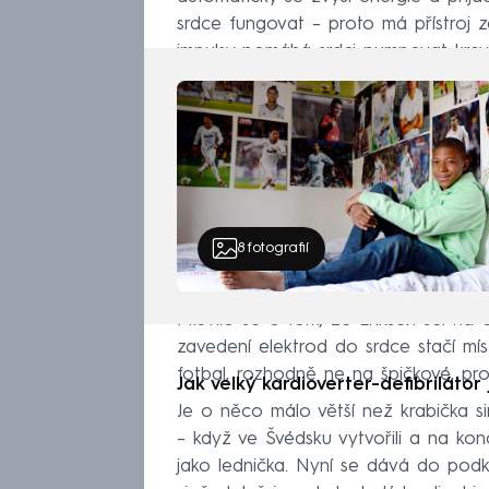
srdce fungovat – proto má přístroj z
impulsy pomáhá srdci pumpovat krev
8
fotografií
Mluvilo se o tom, že Eriksen šel na 
zavedení elektrod do srdce stačí mí
fotbal, rozhodně ne na špičkové, prof
Jak velký kardioverter-defibrilátor 
Je o něco málo větší než krabička si
– když ve Švédsku vytvořili a na konci
jako lednička. Nyní se dává do podk