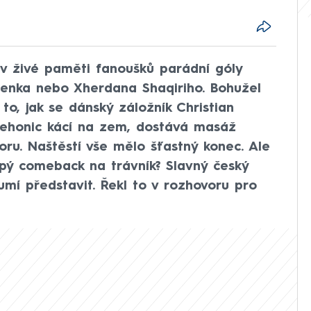
v živé paměti fanoušků parádní góly
olenka nebo Xherdana Shaqiriho. Bohužel
o, jak se dánský záložník Christian
ičehonic kácí na zem, dostává masáž
toru. Naštěstí vše mělo šťastný konec. Ale
epý comeback na trávník? Slavný český
eumí představit. Řekl to v rozhovoru pro