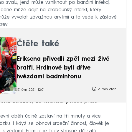
 svalu, jenž může vzniknout po banální infekci,
řípadně může dojít na drobounký infarkt, který
 může vyvolat závažnou arytmii a ta vede k zástavě
rev.
Čtěte také
Eriksena přivedli zpět mezi živé
bratři. Hrdinové byli dříve
hvězdami badmintonu
6 min čtení
17. čvn 2021, 12:01
ksena důležité, že lékařská pomoc přišla
evní oběh úplně zastaví na tři minuty a více,
ku. I když se obnoví srdeční činnost, člověk je
 k vědomí. Pomoc je tedy strašně důležitá.