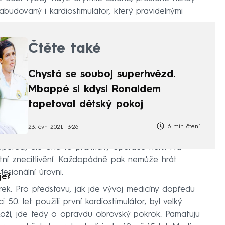
abudovaný i kardiostimulátor, který pravidelnými
.
Čtěte také
Chystá se souboj superhvězd.
Mbappé si kdysi Ronaldem
tapetoval dětský pokoj
6 min čtení
23. čvn 2021, 13:26
operaci, ale ona to prakticky operace není. Na
stní znecitlivění. Každopádně pak nemůže hrát
esionální úrovni.
je?
rek. Pro představu, jak jde vývoj medicíny dopředu
 50. let použili první kardiostimulátor, byl velký
oží, jde tedy o opravdu obrovský pokrok. Pamatuju