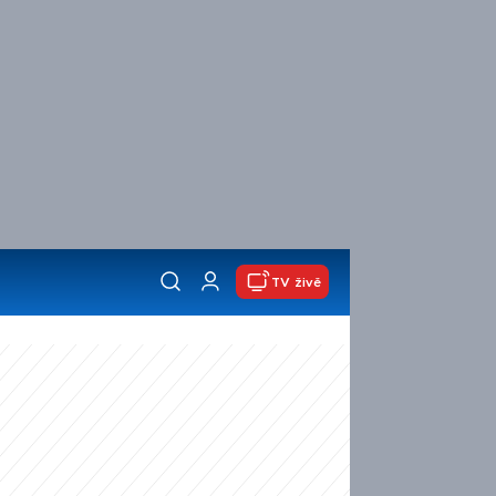
TV živě