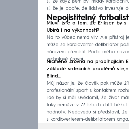
si, že když jsem byl mladý kardiochir
si, že je dobře, že lidstvo investuje
Nepojistitelný fotbalis
Mluvil jste o tom, že Eriksen by s
Ubírá i na výkonnosti?
Na to vůbec nemá vliv. Ale přístroj j
může se kardioverter-defibrilátor po
nárazem přemístit. Podle mého názor
vrcholové úrovni.
Nicméně zrovna na probíhajícím Eu
základě srdečních problémů stejný
Blind…
Můj názor je, že člověk pak může žít
profesionální sport s kontaktem rozh
lidé by si měli uvědomit, že život má
taky nemůžu v 73 letech chtít běžet 
hodnoty. Nedovedu si představit, ž
s kardioverterem-defibrilátorem angaž