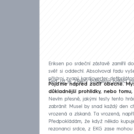
Eriksen po srdeční zástavě zamířil 
svět si oddechl. Absolvoval řadu vyš
přístroj zvaný kardioverter-defibrilátor
Teď už je 29letý fotbalista patřící I
Pojďme napřed začít obecně. Mysl
důkladnější prohlídky, nebo tomu,
Nevím přesně, jakými testy tento hr
zabránit. Musel by snad každý den 
vrozená a získaná. Ta vrozená, napří
Předpokládám, že když někdo kupuje 
rezonanci srdce, z EKG zase mohou 