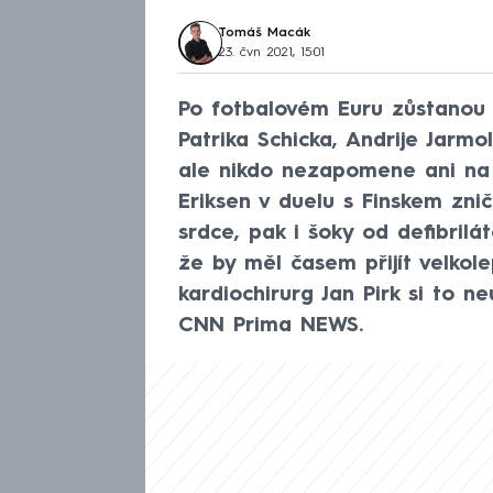
Tomáš Macák
23. čvn 2021, 15:01
Po fotbalovém Euru zůstanou 
Patrika Schicka, Andrije Jarm
ale nikdo nezapomene ani na t
Eriksen v duelu s Finskem zn
srdce, pak i šoky od defibrilá
že by měl časem přijít velkol
kardiochirurg Jan Pirk si to n
CNN Prima NEWS.