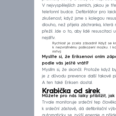
V nejvyspělejších zemích, jakou je tře
telefonní budce. Defibrilátor pro lai
zkušenost, když jsme s kolegou resu
dlouho, než přijela záchranka, která m
přežil. Jde o to, aby lidé resuscitaci
nejdřív.
Rychlost je zcela zásadní! Když se k
k nezvratnému poškození mozku. I kdy
mrtvý.
Myslíte si, že Eriksenovi oním záp
podle vás ještě vrátí?
Myslím si, že skončil. Protože když 
je z důvodu prevence další takové př
A ten také Eriksen dostal.
Krabička od sirek
Můžete pro nás laiky přiblížit, jak
Trvale monitoruje srdeční tep člověk
k srdeční zástavě, dá defibrilační v
automaticky se zvýší energie a přijd