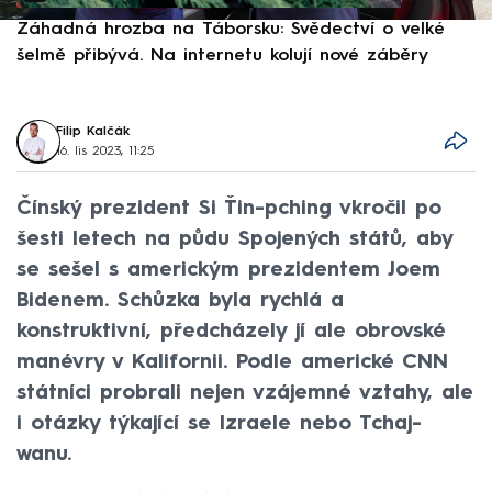
Záhadná hrozba na Táborsku: Svědectví o velké
S
šelmě přibývá. Na internetu kolují nové záběry
d
Filip Kalčák
16. lis 2023, 11:25
Čínský prezident Si Ťin-pching vkročil po
šesti letech na půdu Spojených států, aby
se sešel s americkým prezidentem Joem
Bidenem. Schůzka byla rychlá a
konstruktivní, předcházely jí ale obrovské
manévry v Kalifornii. Podle americké CNN
státníci probrali nejen vzájemné vztahy, ale
i otázky týkající se Izraele nebo Tchaj-
wanu.