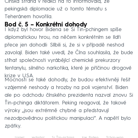
Čínská strana v reakci na to informovala, že
pekingská diplomacie už o tomto tématu s
Teheránem hovořila.
Bod č. 5 – Konkrétní dohody
I když byl hovor Bidena se Si Ťin-pchingem spíše
diplomatickou hrou, na něčem konkrétním se lídři
přece jen dohodli: Slíbili si, že si v případě neshod
zavolají. Biden také uvedl, že Čína souhlasila, že bude
stíhat společnosti vyrábějící chemické prekurzory
fentanylu, silného narkotika, které je příčinou drogové
krize v USA.
Mocnosti se také dohodly, že budou efektivněji řešit
vzájemné neshody a hrozby na poli vojenství. Biden
ale po odchodu čínského prezidenta nazval znovu Si
Ťin-pchinga diktátorem. Peking reagoval, že takové
výroky „jsou extrémně chybné a představují
nezodpovědnou politickou manipulaci“. A napětí bylo
zpátky.
Izrael
jednání
Si Ťin-pching
Joe Biden
Tchaj-wan