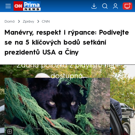
Domů
Zprávy
CNN
Manévry, respekt i rýpance: Podívejte
se na 5 klíčových bodů setkání
prezidentů USA a Číny
Žádná položka z playlistu není
Výběr redakce
dostupná.