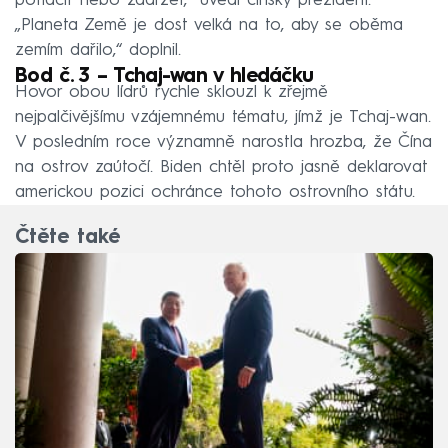
potlačit nebo zadržet,“ uvedl čínský prezident.
„Planeta Země je dost velká na to, aby se oběma
zemím dařilo,“ doplnil.
Bod č. 3 – Tchaj-wan v hledáčku
Hovor obou lídrů rychle sklouzl k zřejmě
nejpalčivějšímu vzájemnému tématu, jímž je Tchaj-wan.
V posledním roce významně narostla hrozba, že Čína
na ostrov zaútočí. Biden chtěl proto jasně deklarovat
americkou pozici ochránce tohoto ostrovního státu.
Čtěte také