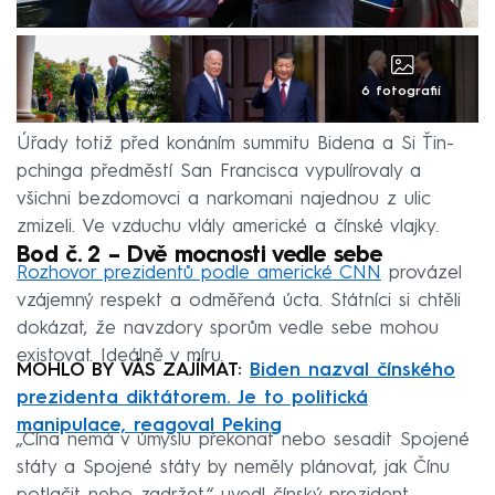
6 fotografií
Úřady totiž před konáním summitu Bidena a Si Ťin-
pchinga předměstí San Francisca vypulírovaly a
všichni bezdomovci a narkomani najednou z ulic
zmizeli. Ve vzduchu vlály americké a čínské vlajky.
Bod č. 2 – Dvě mocnosti vedle sebe
Rozhovor prezidentů podle americké CNN
provázel
vzájemný respekt a odměřená úcta. Státníci si chtěli
dokázat, že navzdory sporům vedle sebe mohou
existovat. Ideálně v míru.
MOHLO BY VÁS ZAJÍMAT:
Biden nazval čínského
prezidenta diktátorem. Je to politická
manipulace, reagoval Peking
„Čína nemá v úmyslu překonat nebo sesadit Spojené
státy a Spojené státy by neměly plánovat, jak Čínu