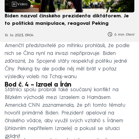
Video
Biden nazval čínského prezidenta diktátorem. Je
to politická manipulace, reagoval Peking
6 min čtení
16. lis 2023, 09:04
Američtí představitelé po mítinku prohlásili, že podle
nich se Čína nyní na invazi nepřipravuje. Biden
zdůraznil, že Spojené státy respektují politiku jedné
Číny. Peking by ale podle něj měl brát v potaz
výsledky voleb na Tchaj-wanu.
Bod č. 4 – Izrael a Írán
Státníci spolu probrali také současný konflikt na
Blízkém východě mezi Izraelem a Hamásem.
Americká CNN zaznamenala, že při tomto tématu
hovořil primárně Biden. Prezident apeloval na
čínského vůdce, aby využil svých vztahů s Íránem
(úhlavním nepřítelem Izraele) a pokusil se situaci
zklidnit.