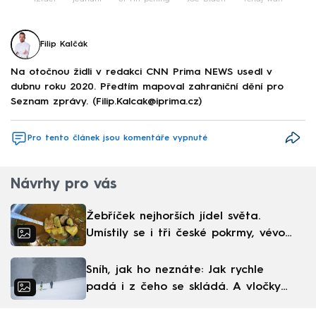
Filip Kalčák
Na otočnou židli v redakci CNN Prima NEWS usedl v
dubnu roku 2020. Předtím mapoval zahraniční dění pro
Seznam zprávy. (Filip.Kalcak@iprima.cz)
Pro tento článek jsou komentáře vypnuté
Návrhy pro vás
Žebříček nejhorších jídel světa.
Umístily se i tři české pokrmy, vévodí
skandinávská kuchyně
Sníh, jak ho neznáte: Jak rychle
padá i z čeho se skládá. A vločky
nejsou bílé