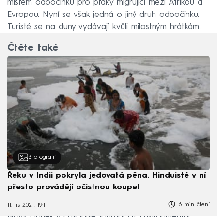
místem odpočinku pro ptáky migrující mezi Afrikou a
Evropou. Nyní se však jedná o jiný druh odpočinku.
Turisté se na duny vydávají kvůli milostným hrátkám.
Čtěte také
3
fotografií
Řeku v Indii pokryla jedovatá pěna. Hinduisté v ní
přesto provádějí očistnou koupel
6 min čtení
11. lis 2021, 19:11
Nový článek v časopise Journal of Environmental