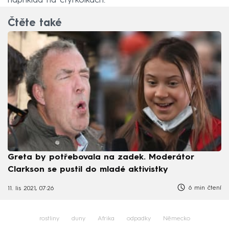
například na čtyřkolkách.
Čtěte také
Greta by potřebovala na zadek. Moderátor
Clarkson se pustil do mladé aktivistky
6 min čtení
11. lis 2021, 07:26
rostliny
duny
Afrika
odpadky
Německo