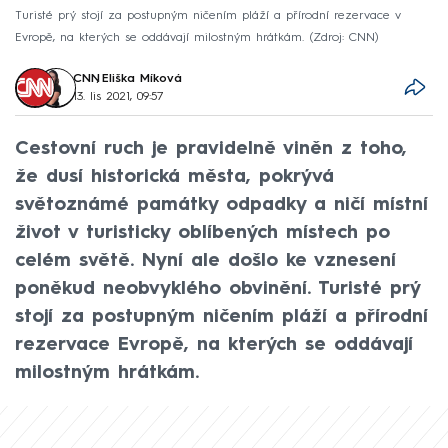
Turisté prý stojí za postupným ničením pláží a přírodní rezervace v
Evropě, na kterých se oddávají milostným hrátkám.
Zdroj: CNN
CNN
,
Eliška Míková
13. lis 2021, 09:57
Cestovní ruch je pravidelně viněn z toho,
že dusí historická města, pokrývá
světoznámé památky odpadky a ničí místní
život v turisticky oblíbených místech po
celém světě. Nyní ale došlo ke vznesení
poněkud neobvyklého obvinění. Turisté prý
stojí za postupným ničením pláží a přírodní
rezervace Evropě, na kterých se oddávají
milostným hrátkám.