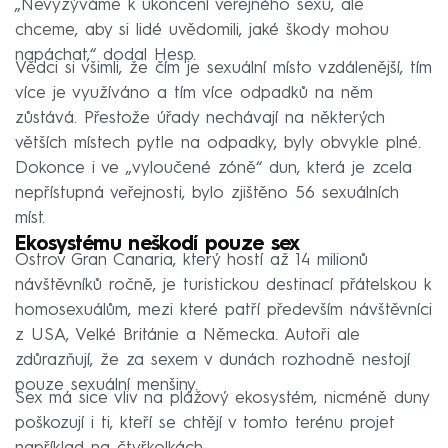
„Nevyzýváme k ukončení veřejného sexu, ale
chceme, aby si lidé uvědomili, jaké škody mohou
napáchat,“ dodal Hesp.
Vědci si všimli, že čím je sexuální místo vzdálenější, tím
více je využíváno a tím více odpadků na něm
zůstává. Přestože úřady nechávají na některých
větších místech pytle na odpadky, byly obvykle plné.
Dokonce i ve „vyloučené zóně“ dun, která je zcela
nepřístupná veřejnosti, bylo zjištěno 56 sexuálních
míst.
Ekosystému neškodí pouze sex
Ostrov Gran Canaria, který hostí až 14 milionů
návštěvníků ročně, je turistickou destinací přátelskou k
homosexuálům, mezi které patří především návštěvníci
z USA, Velké Británie a Německa. Autoři ale
zdůrazňují, že za sexem v dunách rozhodně nestojí
pouze sexuální menšiny.
Sex má sice vliv na plážový ekosystém, nicméně duny
poškozují i ti, kteří se chtějí v tomto terénu projet