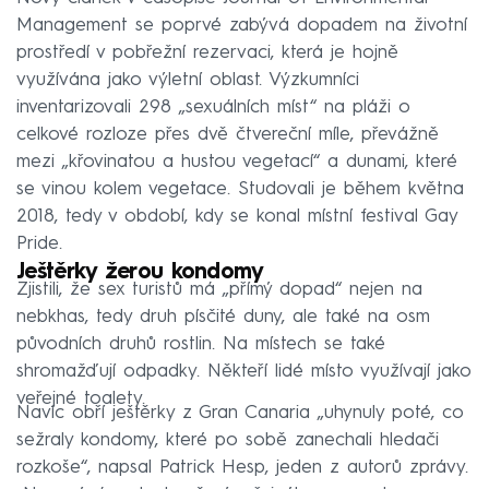
Management se poprvé zabývá dopadem na životní
prostředí v pobřežní rezervaci, která je hojně
využívána jako výletní oblast. Výzkumníci
inventarizovali 298 „sexuálních míst“ na pláži o
celkové rozloze přes dvě čtvereční míle, převážně
mezi „křovinatou a hustou vegetací“ a dunami, které
se vinou kolem vegetace. Studovali je během května
2018, tedy v období, kdy se konal místní festival Gay
Pride.
Ještěrky žerou kondomy
Zjistili, že sex turistů má „přímý dopad“ nejen na
nebkhas, tedy druh písčité duny, ale také na osm
původních druhů rostlin. Na místech se také
shromažďují odpadky. Někteří lidé místo využívají jako
veřejné toalety.
Navíc obří ještěrky z Gran Canaria „uhynuly poté, co
sežraly kondomy, které po sobě zanechali hledači
rozkoše“, napsal Patrick Hesp, jeden z autorů zprávy.