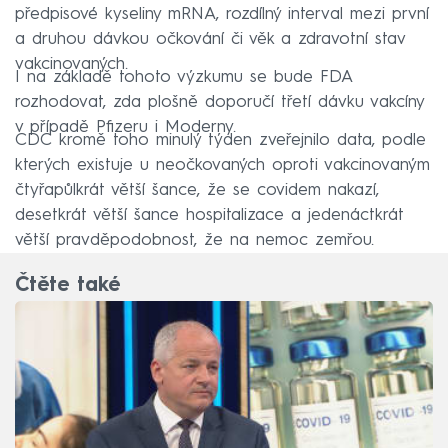
předpisové kyseliny mRNA, rozdílný interval mezi první
a druhou dávkou očkování či věk a zdravotní stav
vakcinovaných.
I na základě tohoto výzkumu se bude FDA
rozhodovat, zda plošně doporučí třetí dávku vakcíny
v případě Pfizeru i Moderny.
CDC kromě toho minulý týden zveřejnilo data, podle
kterých existuje u neočkovaných oproti vakcinovaným
čtyřapůlkrát větší šance, že se covidem nakazí,
desetkrát větší šance hospitalizace a jedenáctkrát
větší pravděpodobnost, že na nemoc zemřou.
Čtěte také