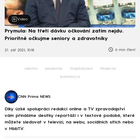
Video
Prymula: Na třetí dávku očkování zatím nejdu.
Prioritně očkujme seniory a zdravotníky
6 min čtení
21. zář 2021, 10:18
vakcína
pandemie
hospitalizace
Moderna
koronavirus
CNN Prima NEWS
Díky úzké spolupráci redakcí online a TV zpravodajství
vám přinášíme desítky reportáží i v textové podobě, které
můžete sledovat v televizi, na webu, sociálních sítích nebo
v HbbTV.