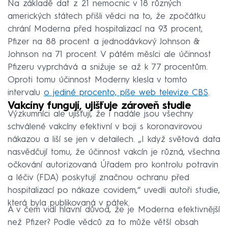
Na základě dat z 21 nemocnic v 18 různých
amerických státech přišli vědci na to, že zpočátku
chrání Moderna před hospitalizací na 93 procent,
Pfizer na 88 procent a jednodávkový Johnson &
Johnson na 71 procent. V pátém měsíci ale účinnost
Pfizeru vyprchává a snižuje se až k 77 procentům.
Oproti tomu účinnost Moderny klesla v tomto
intervalu
o jediné procento, píše web televize CBS
.
Vakcíny fungují, ujišťuje zároveň studie
Výzkumníci ale ujišťují, že i nadále jsou všechny
schválené vakcíny efektivní v boji s koronavirovou
nákazou a liší se jen v detailech. „I když světová data
nasvědčují tomu, že účinnost vakcín je různá, všechna
očkování autorizovaná Úřadem pro kontrolu potravin
a léčiv (FDA) poskytují značnou ochranu před
hospitalizací po nákaze covidem,“ uvedli autoři studie,
která byla publikovaná v pátek.
A v čem vidí hlavní důvod, že je Moderna efektivnější
než Pfizer? Podle vědců za to může větší obsah