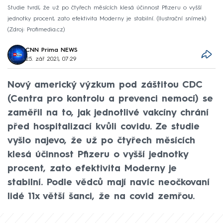
Studie tvrdí, že už po čtyřech měsících klesá účinnost Pfizeru o vyšší
jednotky procent, zato efektivita Moderny je stabilní. (Ilustrační snímek)
Zdroj: Profimedia.cz
CNN Prima NEWS
25. zář 2021, 07:29
Nový americký výzkum pod záštitou CDC
(Centra pro kontrolu a prevenci nemocí) se
zaměřil na to, jak jednotlivé vakcíny chrání
před hospitalizací kvůli covidu. Ze studie
vyšlo najevo, že už po čtyřech měsících
klesá účinnost Pfizeru o vyšší jednotky
procent, zato efektivita Moderny je
stabilní. Podle vědců mají navíc neočkovaní
lidé 11x větší šanci, že na covid zemřou.