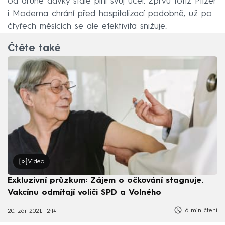
od druhé dávky stále plní svůj účel. Zprvu totiž Pfizer
i Moderna chrání před hospitalizací podobně, už po
čtyřech měsících se ale efektivita snižuje.
Čtěte také
Video
Exkluzivní průzkum: Zájem o očkování stagnuje.
Vakcínu odmítají voliči SPD a Volného
6 min čtení
20. zář 2021, 12:14