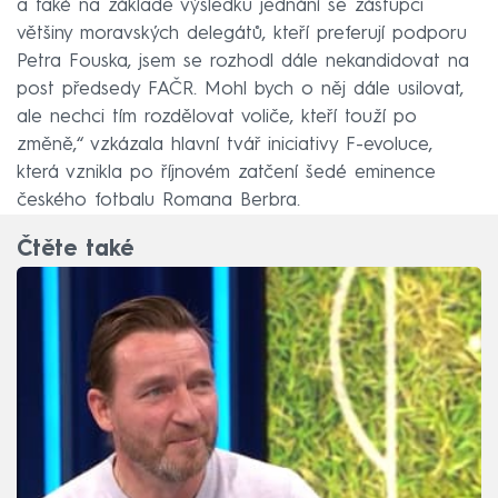
a také na základě výsledku jednání se zástupci
většiny moravských delegátů, kteří preferují podporu
Petra Fouska, jsem se rozhodl dále nekandidovat na
post předsedy FAČR. Mohl bych o něj dále usilovat,
ale nechci tím rozdělovat voliče, kteří touží po
změně,“ vzkázala hlavní tvář iniciativy F-evoluce,
která vznikla po říjnovém zatčení šedé eminence
českého fotbalu Romana Berbra.
Čtěte také