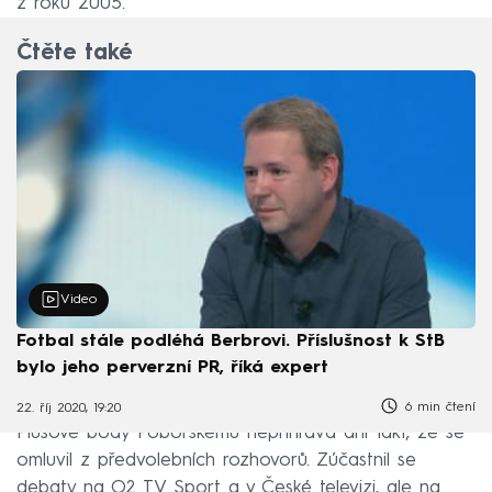
z roku 2005.
Čtěte také
Video
Fotbal stále podléhá Berbrovi. Příslušnost k StB
bylo jeho perverzní PR, říká expert
6 min čtení
22. říj 2020, 19:20
Plusové body Poborskému nepřihrává ani fakt, že se
omluvil z předvolebních rozhovorů. Zúčastnil se
debaty na O2 TV Sport a v České televizi, ale na