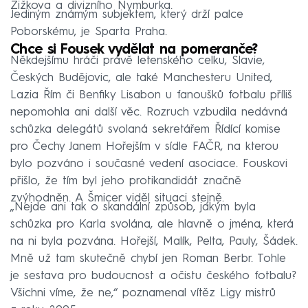
Žižkova a divizního Nymburka.
Jediným známým subjektem, který drží palce
Poborskému, je Sparta Praha.
Chce si Fousek vydělat na pomeranče?
Někdejšímu hráči právě letenského celku, Slavie,
Českých Budějovic, ale také Manchesteru United,
Lazia Řím či Benfiky Lisabon u fanoušků fotbalu příliš
nepomohla ani další věc. Rozruch vzbudila nedávná
schůzka delegátů svolaná sekretářem Řídící komise
pro Čechy Janem Hořejším v sídle FAČR, na kterou
bylo pozváno i současné vedení asociace. Fouskovi
přišlo, že tím byl jeho protikandidát značně
zvýhodněn. A Šmicer viděl situaci stejně.
„Nejde ani tak o skandální způsob, jakým byla
schůzka pro Karla svolána, ale hlavně o jména, která
na ni byla pozvána. Hořejší, Malík, Pelta, Pauly, Šádek.
Mně už tam skutečně chybí jen Roman Berbr. Tohle
je sestava pro budoucnost a očistu českého fotbalu?
Všichni víme, že ne,“ poznamenal vítěz Ligy mistrů