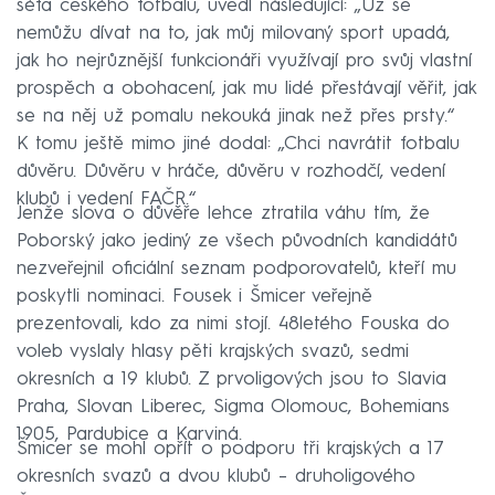
šéfa českého fotbalu, uvedl následující: „Už se
nemůžu dívat na to, jak můj milovaný sport upadá,
jak ho nejrůznější funkcionáři využívají pro svůj vlastní
prospěch a obohacení, jak mu lidé přestávají věřit, jak
se na něj už pomalu nekouká jinak než přes prsty.“
K tomu ještě mimo jiné dodal: „Chci navrátit fotbalu
důvěru. Důvěru v hráče, důvěru v rozhodčí, vedení
klubů i vedení FAČR.“
Jenže slova o důvěře lehce ztratila váhu tím, že
Poborský jako jediný ze všech původních kandidátů
nezveřejnil oficiální seznam podporovatelů, kteří mu
poskytli nominaci. Fousek i Šmicer veřejně
prezentovali, kdo za nimi stojí. 48letého Fouska do
voleb vyslaly hlasy pěti krajských svazů, sedmi
okresních a 19 klubů. Z prvoligových jsou to Slavia
Praha, Slovan Liberec, Sigma Olomouc, Bohemians
1905, Pardubice a Karviná.
Šmicer se mohl opřít o podporu tři krajských a 17
okresních svazů a dvou klubů – druholigového