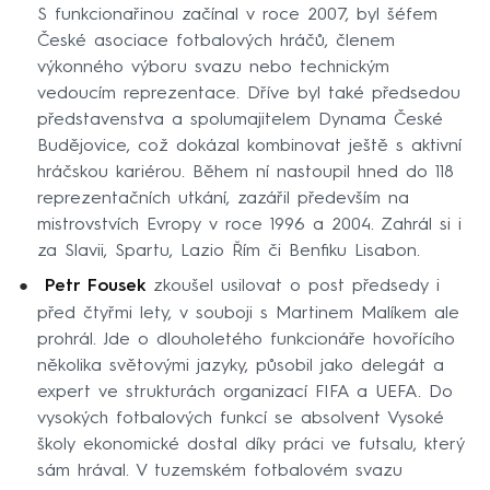
S funkcionařinou začínal v roce 2007, byl šéfem
České asociace fotbalových hráčů, členem
výkonného výboru svazu nebo technickým
vedoucím reprezentace. Dříve byl také předsedou
představenstva a spolumajitelem Dynama České
Budějovice, což dokázal kombinovat ještě s aktivní
hráčskou kariérou. Během ní nastoupil hned do 118
reprezentačních utkání, zazářil především na
mistrovstvích Evropy v roce 1996 a 2004. Zahrál si i
za Slavii, Spartu, Lazio Řím či Benfiku Lisabon.
Petr Fousek
zkoušel usilovat o post předsedy i
před čtyřmi lety, v souboji s Martinem Malíkem ale
prohrál. Jde o dlouholetého funkcionáře hovořícího
několika světovými jazyky, působil jako delegát a
expert ve strukturách organizací FIFA a UEFA. Do
vysokých fotbalových funkcí se absolvent Vysoké
školy ekonomické dostal díky práci ve futsalu, který
sám hrával. V tuzemském fotbalovém svazu