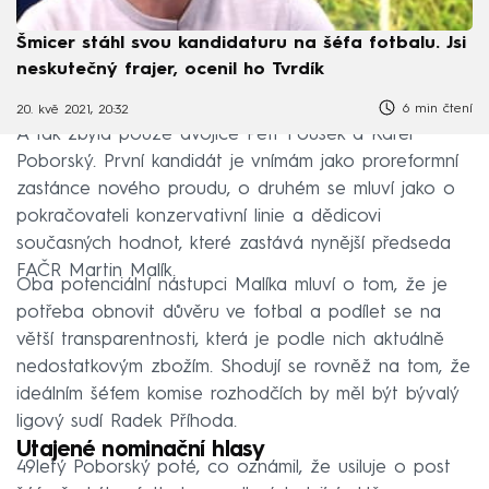
Šmicer stáhl svou kandidaturu na šéfa fotbalu. Jsi
neskutečný frajer, ocenil ho Tvrdík
6 min čtení
20. kvě 2021, 20:32
A tak zbyla pouze dvojice Petr Fousek a Karel
Poborský. První kandidát je vnímám jako proreformní
zastánce nového proudu, o druhém se mluví jako o
pokračovateli konzervativní linie a dědicovi
současných hodnot, které zastává nynější předseda
FAČR Martin Malík.
Oba potenciální nástupci Malíka mluví o tom, že je
potřeba obnovit důvěru ve fotbal a podílet se na
větší transparentnosti, která je podle nich aktuálně
nedostatkovým zbožím. Shodují se rovněž na tom, že
ideálním šéfem komise rozhodčích by měl být bývalý
ligový sudí Radek Příhoda.
Utajené nominační hlasy
49letý Poborský poté, co oznámil, že usiluje o post