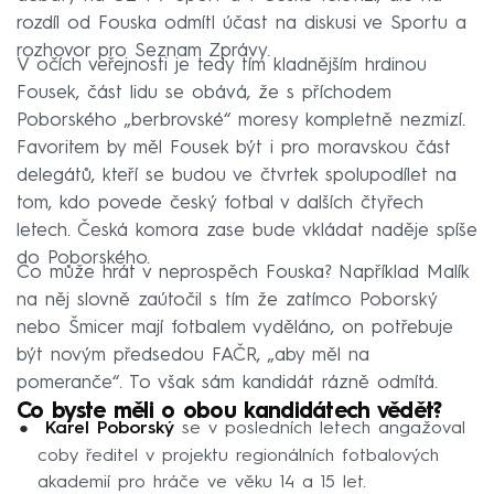
rozdíl od Fouska odmítl účast na diskusi ve Sportu a
rozhovor pro Seznam Zprávy.
V očích veřejnosti je tedy tím kladnějším hrdinou
Fousek, část lidu se obává, že s příchodem
Poborského „berbrovské“ moresy kompletně nezmizí.
Favoritem by měl Fousek být i pro moravskou část
delegátů, kteří se budou ve čtvrtek spolupodílet na
tom, kdo povede český fotbal v dalších čtyřech
letech. Česká komora zase bude vkládat naděje spíše
do Poborského.
Co může hrát v neprospěch Fouska? Například Malík
na něj slovně zaútočil s tím že zatímco Poborský
nebo Šmicer mají fotbalem vyděláno, on potřebuje
být novým předsedou FAČR, „aby měl na
pomeranče“. To však sám kandidát rázně odmítá.
Co byste měli o obou kandidátech vědět?
Karel Poborský
se v posledních letech angažoval
coby ředitel v projektu regionálních fotbalových
akademií pro hráče ve věku 14 a 15 let.