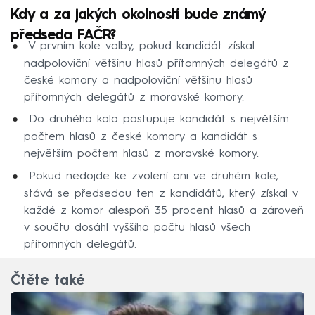
Kdy a za jakých okolností bude známý
předseda FAČR?
V prvním kole volby, pokud kandidát získal
nadpoloviční většinu hlasů přítomných delegátů z
české komory a nadpoloviční většinu hlasů
přítomných delegátů z moravské komory.
Do druhého kola postupuje kandidát s největším
počtem hlasů z české komory a kandidát s
největším počtem hlasů z moravské komory.
Pokud nedojde ke zvolení ani ve druhém kole,
stává se předsedou ten z kandidátů, který získal v
každé z komor alespoň 35 procent hlasů a zároveň
v součtu dosáhl vyššího počtu hlasů všech
přítomných delegátů.
Čtěte také