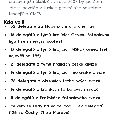
pracoval již několikrát, v roce 2007 byl po šesti
letech odvolán z funkce generálního sekretáře
tehdejšího ČMFS.
Kdo volí?
32 delegátů za kluby první a druhé ligy
18 delegátů z týmů hrajících Českou fotbalovou
ligu (třetí nejvyšší soutěž)
13 delegátů z týmů hrajících MSFL (rovněž třetí
nejvyšší soutěž)
21 delegátů z týmů hrajících české divize
14 delegátů z týmů hrajících moravské divize
76 delegátů z okresních fotbalových svazů
14 delegátů z krajských fotbalových svazů
11 delegátů z Pražského fotbalového svazu
celkem se tedy na volbě podílí 199 delegátů
(128 za Čechy, 71 za Moravu)