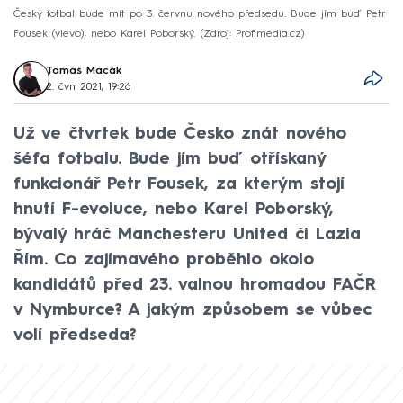
Český fotbal bude mít po 3. červnu nového předsedu. Bude jím buď Petr
Fousek (vlevo), nebo Karel Poborský.
Zdroj: Profimedia.cz
Tomáš Macák
2. čvn 2021, 19:26
Už ve čtvrtek bude Česko znát nového
šéfa fotbalu. Bude jím buď otřískaný
funkcionář Petr Fousek, za kterým stojí
hnutí F-evoluce, nebo Karel Poborský,
bývalý hráč Manchesteru United či Lazia
Řím. Co zajímavého proběhlo okolo
kandidátů před 23. valnou hromadou FAČR
v Nymburce? A jakým způsobem se vůbec
volí předseda?