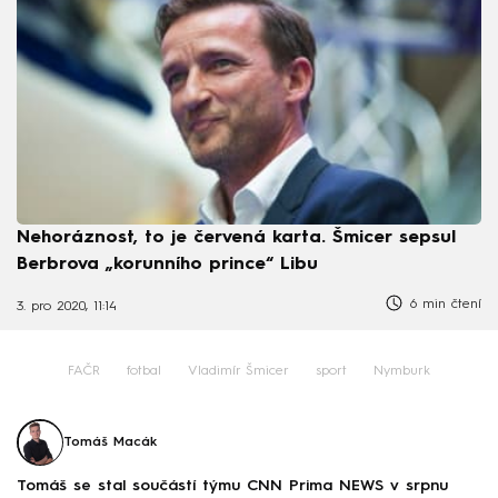
Nehoráznost, to je červená karta. Šmicer sepsul
Berbrova „korunního prince“ Libu
6 min čtení
3. pro 2020, 11:14
FAČR
fotbal
Vladimír Šmicer
sport
Nymburk
Tomáš Macák
Tomáš se stal součástí týmu CNN Prima NEWS v srpnu