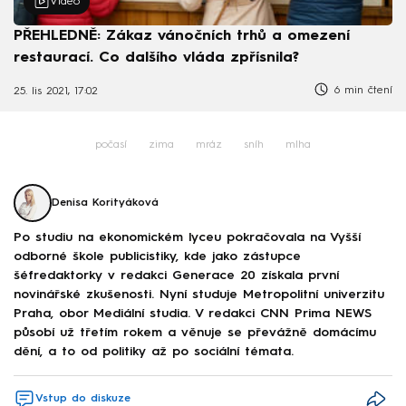
Video
PŘEHLEDNĚ: Zákaz vánočních trhů a omezení
restaurací. Co dalšího vláda zpřísnila?
6 min čtení
25. lis 2021, 17:02
počasí
zima
mráz
sníh
mlha
Denisa Korityáková
Po studiu na ekonomickém lyceu pokračovala na Vyšší
odborné škole publicistiky, kde jako zástupce
šéfredaktorky v redakci Generace 20 získala první
novinářské zkušenosti. Nyní studuje Metropolitní univerzitu
Praha, obor Mediální studia. V redakci CNN Prima NEWS
působí už třetím rokem a věnuje se převážně domácímu
dění, a to od politiky až po sociální témata.
Vstup do diskuze