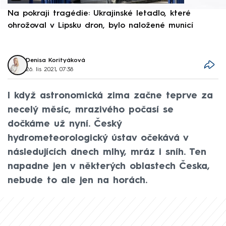
Na pokraji tragédie: Ukrajinské letadlo, které
P
ohrožoval v Lipsku dron, bylo naložené municí
e
Denisa Korityáková
26. lis 2021, 07:38
I když astronomická zima začne teprve za
necelý měsíc, mrazivého počasí se
dočkáme už nyní. Český
hydrometeorologický ústav očekává v
následujících dnech mlhy, mráz i sníh. Ten
napadne jen v některých oblastech Česka,
nebude to ale jen na horách.