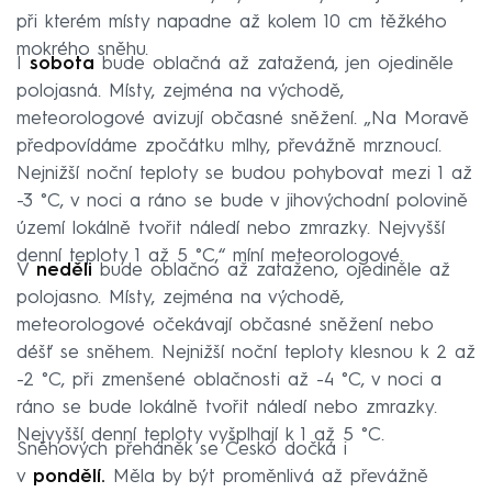
při kterém místy napadne až kolem 10 cm těžkého
mokrého sněhu.
I
sobota
bude oblačná až zatažená, jen ojediněle
polojasná. Místy, zejména na východě,
meteorologové avizují občasné sněžení. „Na Moravě
předpovídáme zpočátku mlhy, převážně mrznoucí.
Nejnižší noční teploty se budou pohybovat mezi 1 až
-3 °C, v noci a ráno se bude v jihovýchodní polovině
území lokálně tvořit náledí nebo zmrazky. Nejvyšší
denní teploty 1 až 5 °C,“ míní meteorologové.
V
neděli
bude oblačno až zataženo, ojediněle až
polojasno. Místy, zejména na východě,
meteorologové očekávají občasné sněžení nebo
déšť se sněhem. Nejnižší noční teploty klesnou k 2 až
-2 °C, při zmenšené oblačnosti až -4 °C, v noci a
ráno se bude lokálně tvořit náledí nebo zmrazky.
Nejvyšší denní teploty vyšplhají k 1 až 5 °C.
Sněhových přeháněk se Česko dočká i
v
pondělí.
Měla by být proměnlivá až převážně