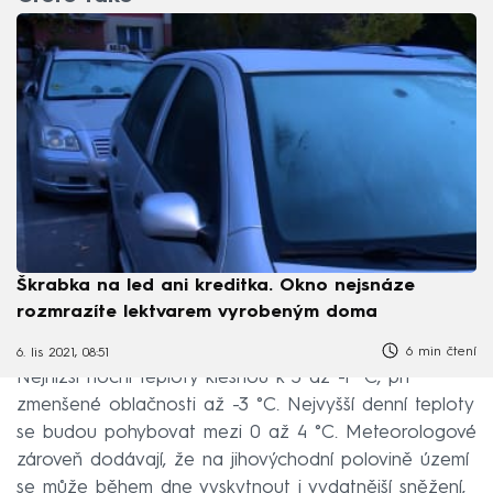
Škrabka na led ani kreditka. Okno nejsnáze
rozmrazíte lektvarem vyrobeným doma
6 min čtení
6. lis 2021, 08:51
Nejnižší noční teploty klesnou k 3 až -1 °C, při
zmenšené oblačnosti až -3 °C. Nejvyšší denní teploty
se budou pohybovat mezi 0 až 4 °C. Meteorologové
zároveň dodávají, že na jihovýchodní polovině území
se může během dne vyskytnout i vydatnější sněžení,