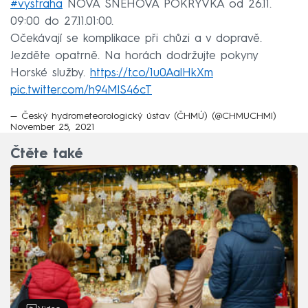
#vystraha
NOVÁ SNĚHOVÁ POKRÝVKA od 26.11.
09:00 do 27.11.01:00.
Očekávají se komplikace při chůzi a v dopravě.
Jezděte opatrně. Na horách dodržujte pokyny
Horské služby.
https://t.co/1u0AalHkXm
pic.twitter.com/h94MlS46cT
— Český hydrometeorologický ústav (ČHMÚ) (@CHMUCHMI)
November 25, 2021
Čtěte také