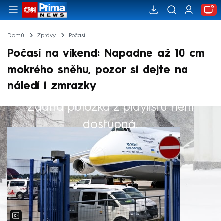
Domů
Zprávy
Počasí
Počasí na víkend: Napadne až 10 cm
mokrého sněhu, pozor si dejte na
náledí i zmrazky
Žádná položka z playlistu není
Výběr redakce
dostupná.