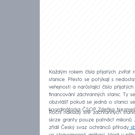
Každým rokem čísla přijatých zvířat 
stanice. Přesto se potýkají s nedosta
veřejnosti a narůstající číslo přijatýc
financování záchranných stanic. Ty s
obzvlášť pokud se jedná o stanici se
koordinátorka ČSOP Zdeňka Nezmeš
Roční náklady sítě záchranných stani
skrze granty pouze patnáct milionů. 
zřídil Český svaz ochránců přírody
sb