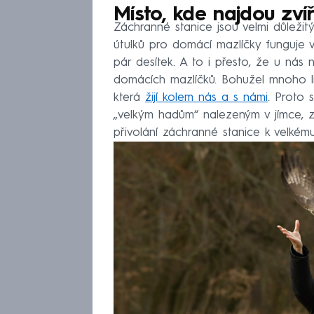
Místo, kde najdou zví
Záchranné stanice jsou velmi důlež
útulků pro domácí mazlíčky funguje v
pár desítek. A to i přesto, že u nás 
domácích mazlíčků. Bohužel mnoho li
která
žijí kolem nás a s námi
. Proto 
„velkým hadům“ nalezeným v jímce, z
přivolání záchranné stanice k velkém