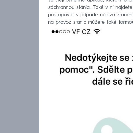
ve stejnojmenné aplikaci, která v příp
záchrannou stanicí. Také v ní najdet
postupovat v případě nálezu zraněné
na provoz stanic můžete také form