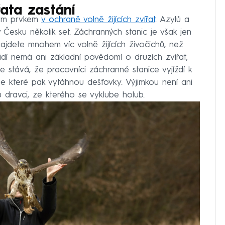
řata zastání
itým prvkem
v ochraně volně žijících zvířat
. Azylů a
 Česku několik set. Záchranných stanic je však jen
najdete mnohem víc volně žijících živočichů, než
dí nemá ani základní povědomí o druzích zvířat,
se stává, že pracovníci záchranné stanice vyjíždí k
e které pak vytáhnou dešťovky. Výjimkou není ani
u dravci, ze kterého se vyklube holub.