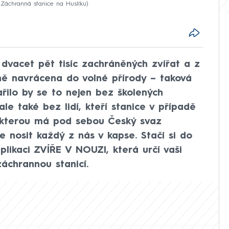
: Záchranná stanice na Huslíku
, dvacet pět tisíc zachráněných zvířat a z
ně navrácena do volné přírody – taková
ařilo by se to nejen bez školených
le také bez lidí, kteří stanice v případě
c, kterou má pod sebou Český svaz
 nosit každý z nás v kapse. Stačí si do
plikaci ZVÍŘE V NOUZI, která určí vaši
záchrannou stanicí.