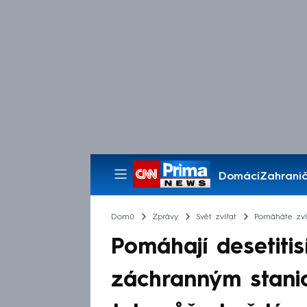
Domácí
Zahranič
Pořady
Domů
Zprávy
Svět zvířat
Pomáháte zv
Pomáhají desetitis
záchranným stanic