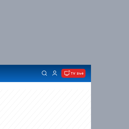
TV živě