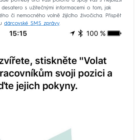
adě potřeby určí vaši polohu a spojí vás s nejbližší
e desatero s užitečnými informacemi o tom, jak
ho či nemocného volně žijícího živočicha. Přispět
ou
dárcovské SMS zprávy
.