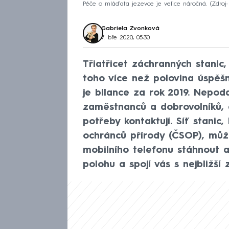
Péče o mláďata jezevce je velice náročná.
Zdroj
Gabriela Zvonková
7. bře 2020, 05:30
Třiatřicet záchranných stanic
toho více než polovina úspěš
je bilance za rok 2019. Nepod
zaměstnanců a dobrovolníků, a
potřeby kontaktují. Síť stani
ochránců přírody (ČSOP), může
mobilního telefonu stáhnout a
polohu a spojí vás s nejbližší 