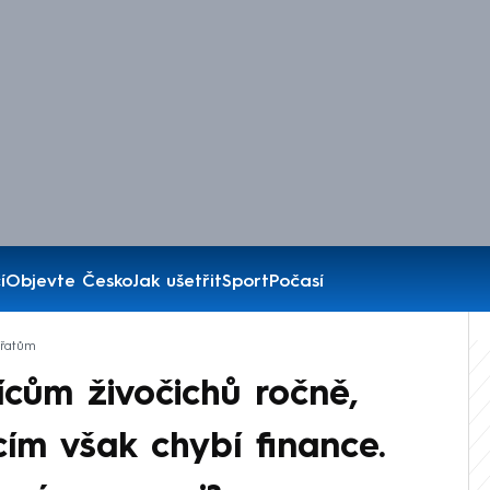
í
Objevte Česko
Jak ušetřit
Sport
Počasí
ířatům
ícům živočichů ročně,
ím však chybí finance.