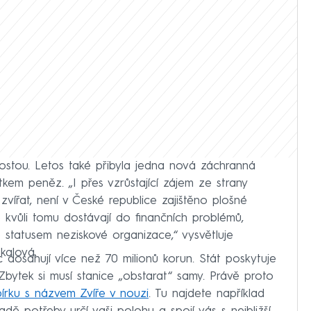
rostou. Letos také přibyla jedna nová záchranná
tkem peněz. „I přes vzrůstající zájem ze strany
h zvířat, není v České republice zajištěno plošné
e kvůli tomu dostávají do finančních problémů,
 statusem neziskové organizace,“ vysvětluje
kalová.
c dosahují více než 70 milionů korun. Stát poskytuje
Zbytek si musí stanice „obstarat“ samy. Právě proto
írku s názvem Zvíře v nouzi
. Tu najdete například