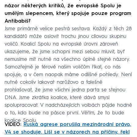
názor některých kritiků, že evropské Spolu je
umělým slepencem, který spojuje pouze program
Antibabiš?
Jsme primárně velice pestrá sestava. Každý z těch 28
kandidátů může oslovit trochu jinou cílovou skupinu
voličů. Koalicí Spolu na evropské úrovni zároveň
ukazujeme, že jsme schopni mezi sebou mluvit, byť
nemusíme mít nutně na všechno úplně stejné názory.
Samozřejmě je férové našim voličům říkat, co nás
spojuje, a v čem naopak máme odlišné pohledy. Není
nutné cokoliv lakovat narůžovo a falešně
prohlašovat, že jsme všichni jedna parta se stejnou
DNA. Jsme zkrátka koalice, které dává smysl
spolupracovat. V nadcházejících volbách půjde hodně
o to, kdo bude na pásce první. Věřím, že to bude
koalice Spolu.
VIDEO:
Ruská agrese porušila mezinárodní právo,
V4 se shoduje. Liší se v názorech na příčiny, řekl