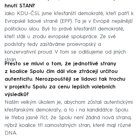
hnutí STAN?
Jako KDU-ČSL jsme křesťanští demokraté, kteří patří k
Evropské lidové straně (EPP). Ta je v Evropě nejsilnější
politickou silou. Byli to právě křesťanští demokraté,
kteří stáli u zrodu evropské spolupráce. Ze své
podstaty tedy zastáváme proevropský a
konzervativní proud. V tom se odlišujeme od jiných
stran.
Přesto se mluví o tom, že jednotlivé strany
z koalice Spolu čím dál více ztrácejí určitou
autenticitu. Nerozpouštějí se lidovci tak trochu
v projektu Spolu za cenu lepších volebních
výsledků?
Naším velkým úkolem je, abychom zůstali autentickými
křesťanskými demokraty, a to i na kandidátce Spolu.
Je třeba jasně říct, že Spolu není žádná nová strana,
nýbrž koalice tří samostatných stran, které mají různé
DNA.