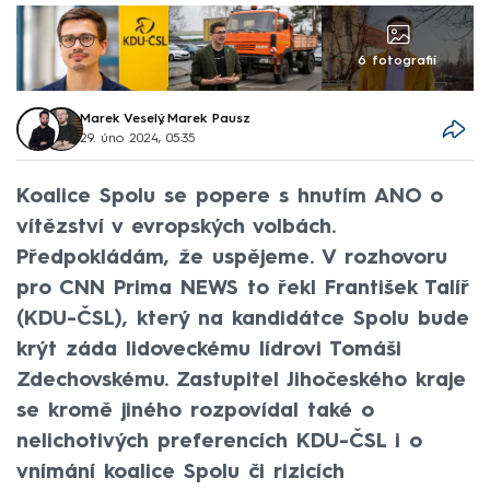
6 fotografií
Marek Veselý
,
Marek Pausz
29. úno 2024, 05:35
Koalice Spolu se popere s hnutím ANO o
vítězství v evropských volbách.
Předpokládám, že uspějeme. V rozhovoru
pro CNN Prima NEWS to řekl František Talíř
(KDU-ČSL), který na kandidátce Spolu bude
krýt záda lidoveckému lídrovi Tomáši
Zdechovskému. Zastupitel Jihočeského kraje
se kromě jiného rozpovídal také o
nelichotivých preferencích KDU-ČSL i o
vnímání koalice Spolu či rizicích