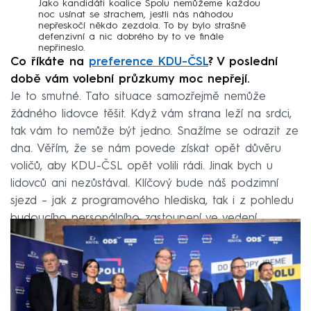
Jako kandidáti koalice Spolu nemůžeme každou
noc usínat se strachem, jestli nás náhodou
nepřeskočí někdo zezdola. To by bylo strašně
defenzivní a nic dobrého by to ve finále
nepřineslo.
Co říkáte na
preference KDU-ČSL
? V poslední
době vám volební průzkumy moc nepřejí.
Je to smutné. Tato situace samozřejmě nemůže
žádného lidovce těšit. Když vám strana leží na srdci,
tak vám to nemůže být jedno. Snažíme se odrazit ze
dna. Věřím, že se nám povede získat opět důvěru
voličů, aby KDU-ČSL opět volili rádi. Jinak bych u
lidovců ani nezůstával. Klíčový bude náš podzimní
sjezd – jak z programového hlediska, tak i z pohledu
budoucího personálního zastoupení ve vedení.