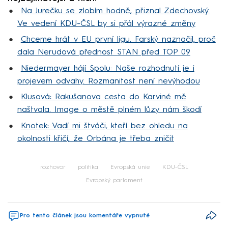
Na Jurečku se zlobím hodně, přiznal Zdechovský.
Ve vedení KDU-ČSL by si přál výrazné změny
Chceme hrát v EU první ligu. Farský naznačil, proč
dala Nerudová přednost STAN před TOP 09
Niedermayer hájí Spolu: Naše rozhodnutí je i
projevem odvahy. Rozmanitost není nevýhodou
Klusová: Rakušanova cesta do Karviné mě
naštvala. Image o městě plném lůzy nám škodí
Knotek: Vadí mi štváči, kteří bez ohledu na
okolnosti křičí, že Orbána je třeba zničit
rozhovor
politika
Evropská unie
KDU-ČSL
Evropský parlament
Pro tento článek jsou komentáře vypnuté