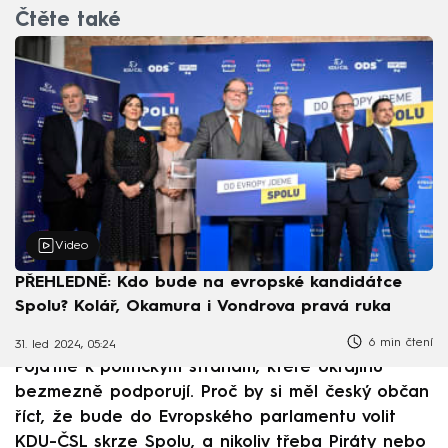
Čtěte také
Video
PŘEHLEDNĚ: Kdo bude na evropské kandidátce
Spolu? Kolář, Okamura i Vondrova pravá ruka
6 min čtení
31. led 2024, 05:24
Pojďme k politickým stranám, které Ukrajinu
bezmezně podporují. Proč by si měl český občan
říct, že bude do Evropského parlamentu volit
KDU-ČSL skrze Spolu, a nikoliv třeba Piráty nebo