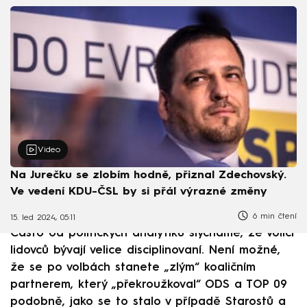
Video
Na Jurečku se zlobím hodně, přiznal Zdechovský.
Ve vedení KDU-ČSL by si přál výrazné změny
6 min čtení
15. led 2024, 05:11
Často od politických analytiků slýcháme, že voliči
lidovců bývají velice disciplinovaní. Není možné,
že se po volbách stanete „zlým“ koaličním
partnerem, který „překroužkoval“ ODS a TOP 09
podobně, jako se to stalo v případě Starostů a