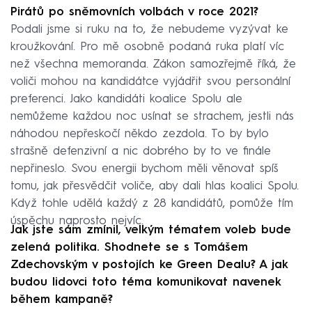
Pirátů po sněmovních volbách v roce 2021?
Podali jsme si ruku na to, že nebudeme vyzývat ke
kroužkování. Pro mě osobně podaná ruka platí víc
než všechna memoranda. Zákon samozřejmě říká, že
voliči mohou na kandidátce vyjádřit svou personální
preferenci. Jako kandidáti koalice Spolu ale
nemůžeme každou noc usínat se strachem, jestli nás
náhodou nepřeskočí někdo zezdola. To by bylo
strašně defenzivní a nic dobrého by to ve finále
nepřineslo. Svou energii bychom měli věnovat spíš
tomu, jak přesvědčit voliče, aby dali hlas koalici Spolu.
Když tohle udělá každý z 28 kandidátů, pomůže tím
úspěchu naprosto nejvíc.
Jak jste sám zmínil, velkým tématem voleb bude
zelená politika. Shodnete se s Tomášem
Zdechovským v postojích ke Green Dealu? A jak
budou lidovci toto téma komunikovat navenek
během kampaně?