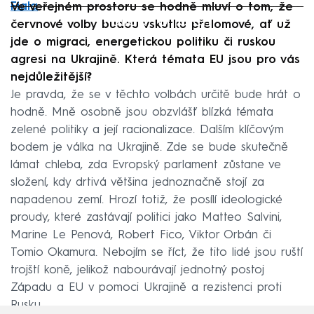
Fiala
Ve veřejném prostoru se hodně mluví o tom, že
Failed to fetch
červnové volby budou vskutku přelomové, ať už
jde o migraci, energetickou politiku či ruskou
agresi na Ukrajině. Která témata EU jsou pro vás
nejdůležitější?
Je pravda, že se v těchto volbách určitě bude hrát o
hodně. Mně osobně jsou obzvlášť blízká témata
zelené politiky a její racionalizace. Dalším klíčovým
bodem je válka na Ukrajině. Zde se bude skutečně
lámat chleba, zda Evropský parlament zůstane ve
složení, kdy drtivá většina jednoznačně stojí za
napadenou zemí. Hrozí totiž, že posílí ideologické
proudy, které zastávají politici jako Matteo Salvini,
Marine Le Penová, Robert Fico, Viktor Orbán či
Tomio Okamura. Nebojím se říct, že tito lidé jsou ruští
trojští koně, jelikož nabourávají jednotný postoj
Západu a EU v pomoci Ukrajině a rezistenci proti
Rusku.