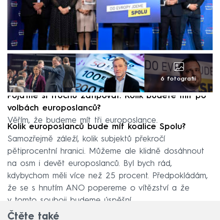
6 fotografií
Pojďme si trochu zatipovat. Kolik budete mít po
volbách europoslanců?
Věřím, že budeme mít tři europoslance.
Kolik europoslanců bude mít koalice Spolu?
Samozřejmě záleží, kolik subjektů překročí
pětiprocentní hranici. Můžeme ale klidně dosáhnout
na osm i devět europoslanců. Byl bych rád,
kdybychom měli více než 25 procent. Předpokládám,
že se s hnutím ANO popereme o vítězství a že
v tomto souboji budeme úspěšní.
Čtěte také