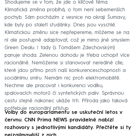
Shodujeme se v tom, že jde o klíčové téma.
Klimatická změna probíhá, o tom není sebemenších
pochyb. Sám pocházím z vesnice na okraji Šumavy,
kde byly po staletí studánky. Dnes jsou vyschlé.
Klimatickou změnu sice nepřepereme, můžeme se na
ní ale postupně adaptovat, což je mimo jiné smyslem
Green Dealu. I tady (s Tomášem Zdechovským)
panuje shoda. Zelenou dohodu je třeba uchopit více
racionálně. Nemůžeme si stanovovat nereálné cíle,
které jdou přímo proti naší konkurenceschopnosti a
sociálnímu smíru. Nemám nic proti elektromobilitě.
Nechme ale pracovat i konkurenci vodíku,
spalovacích motorů či syntetických paliv. Správnou
cestu stejně nakonec ukáže trh. Příroda jako taková
potřebuje racionální přístup.
Volby do europarlamentu se uskuteční letos v
červnu. CNN Prima NEWS pravidelně nabízí
rozhovory s jednotlivými kandidáty. Přečtěte si ty
nejzajímavější z nich.