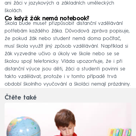
ani žáci v jazykových a základních uměleckých
školách.
Co když žák nemá notebook?
Škola bude muset přizpůsobit distanční vzdělávání
potřebám každého žáka. Důvodová zpráva popisuje,
že pokud žák nebo student nemá doma počítač,
musí škola využít jiný způsob vzdělávání. Například si
žák vyzvedne učivo a úkoly ve škole nebo se se
školou spojí telefonicky. Vláda upozorňuje, že i při
distanční výuce jsou děti, žáci a studenti povinni se
takto vzdělávat, protože i v tomto případě trvá
období školního vyučování a školáci nemají prázdniny.
Čtěte také