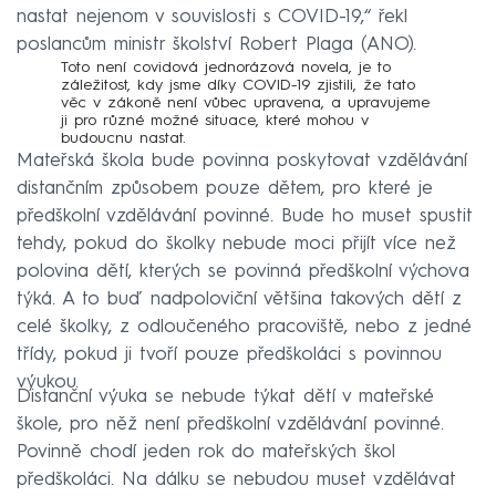
nastat nejenom v souvislosti s COVID-19,“ řekl
poslancům ministr školství Robert Plaga (ANO).
Toto není covidová jednorázová novela, je to
záležitost, kdy jsme díky COVID-19 zjistili, že tato
věc v zákoně není vůbec upravena, a upravujeme
ji pro různé možné situace, které mohou v
budoucnu nastat.
Mateřská škola bude povinna poskytovat vzdělávání
distančním způsobem pouze dětem, pro které je
předškolní vzdělávání povinné. Bude ho muset spustit
tehdy, pokud do školky nebude moci přijít více než
polovina dětí, kterých se povinná předškolní výchova
týká. A to buď nadpoloviční většina takových dětí z
celé školky, z odloučeného pracoviště, nebo z jedné
třídy, pokud ji tvoří pouze předškoláci s povinnou
výukou.
Distanční výuka se nebude týkat dětí v mateřské
škole, pro něž není předškolní vzdělávání povinné.
Povinně chodí jeden rok do mateřských škol
předškoláci. Na dálku se nebudou muset vzdělávat