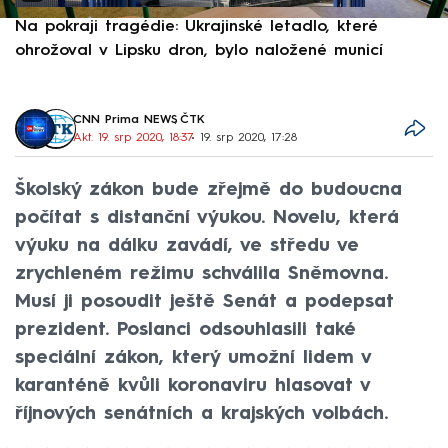
Na pokraji tragédie: Ukrajinské letadlo, které
P
ohrožoval v Lipsku dron, bylo naložené municí
e
CNN Prima NEWS
,
ČTK
Akt. 19. srp 2020, 18:37
• 19. srp 2020, 17:28
Školský zákon bude zřejmě do budoucna
počítat s distanční výukou. Novelu, která
výuku na dálku zavádí, ve středu ve
zrychleném režimu schválila Sněmovna.
Musí ji posoudit ještě Senát a podepsat
prezident. Poslanci odsouhlasili také
speciální zákon, který umožní lidem v
karanténě kvůli koronaviru hlasovat v
říjnových senátních a krajských volbách.