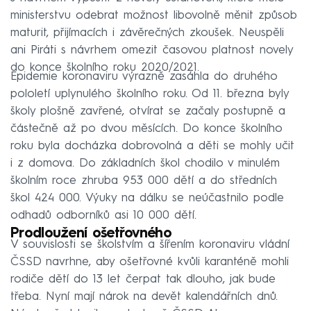
ministerstvu odebrat možnost libovolně měnit způsob
maturit, přijímacích i závěrečných zkoušek. Neuspěli
ani Piráti s návrhem omezit časovou platnost novely
do konce školního roku 2020/2021.
Epidemie koronaviru výrazně zasáhla do druhého
pololetí uplynulého školního roku. Od 11. března byly
školy plošně zavřené, otvírat se začaly postupně a
částečně až po dvou měsících. Do konce školního
roku byla docházka dobrovolná a děti se mohly učit
i z domova. Do základních škol chodilo v minulém
školním roce zhruba 953 000 dětí a do středních
škol 424 000. Výuky na dálku se neúčastnilo podle
odhadů odborníků asi 10 000 dětí.
Prodloužení ošetřovného
V souvislosti se školstvím a šířením koronaviru vládní
ČSSD navrhne, aby ošetřovné kvůli karanténě mohli
rodiče dětí do 13 let čerpat tak dlouho, jak bude
třeba. Nyní mají nárok na devět kalendářních dnů.