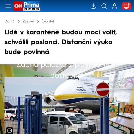
Domů
Zprávy
Školství
Lidé v karanténě budou moci volit,
schválili poslanci. Distanční výuka
bude povinná
Žádná položka z playlistu není
Výběr redakce
dostupná.