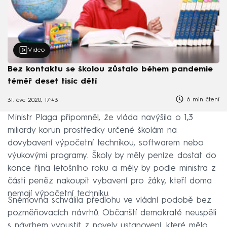
Video
Bez kontaktu se školou zůstalo během pandemie
téměř deset tisíc dětí
6 min čtení
31. čvc 2020, 17:43
Ministr Plaga připomněl, že vláda navýšila o 1,3
miliardy korun prostředky určené školám na
dovybavení výpočetní technikou, softwarem nebo
výukovými programy. Školy by měly peníze dostat do
konce října letošního roku a měly by podle ministra z
části peněz nakoupit vybavení pro žáky, kteří doma
nemají výpočetní techniku.
Sněmovna schválila předlohu ve vládní podobě bez
pozměňovacích návrhů. Občanští demokraté neuspěli
s návrhem vypustit z novely ustanovení, které mělo