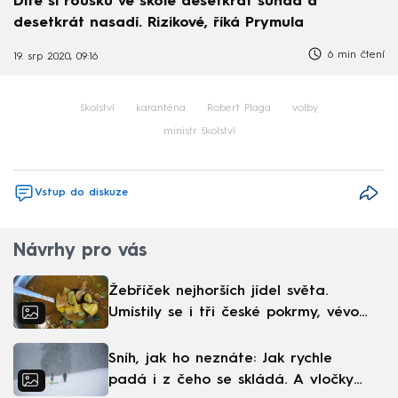
Dítě si roušku ve škole desetkrát sundá a
desetkrát nasadí. Rizikové, říká Prymula
6 min čtení
19. srp 2020, 09:16
školství
karanténa
Robert Plaga
volby
ministr školství
Vstup do diskuze
Návrhy pro vás
Žebříček nejhorších jídel světa.
Umístily se i tři české pokrmy, vévodí
skandinávská kuchyně
Sníh, jak ho neznáte: Jak rychle
padá i z čeho se skládá. A vločky