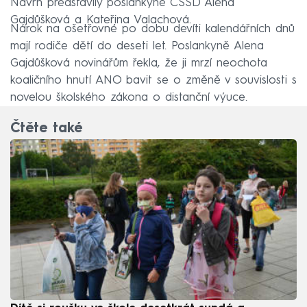
Návrh představily poslankyně ČSSD Alena
Gajdůšková a Kateřina Valachová.
Nárok na ošetřovné po dobu devíti kalendářních dnů
mají rodiče dětí do deseti let. Poslankyně Alena
Gajdůšková novinářům řekla, že ji mrzí neochota
koaličního hnutí ANO bavit se o změně v souvislosti s
novelou školského zákona o distanční výuce.
Čtěte také