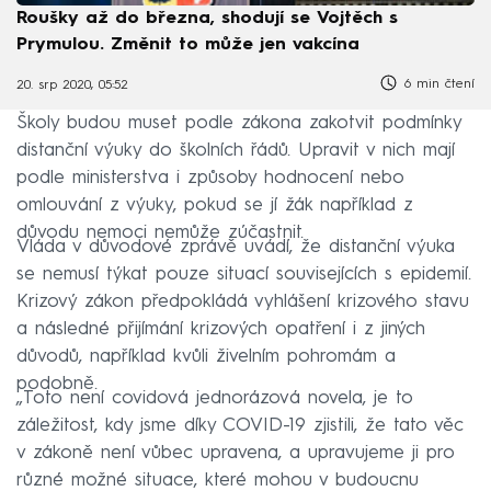
Roušky až do března, shodují se Vojtěch s
Prymulou. Změnit to může jen vakcína
6 min čtení
20. srp 2020, 05:52
Školy budou muset podle zákona zakotvit podmínky
distanční výuky do školních řádů. Upravit v nich mají
podle ministerstva i způsoby hodnocení nebo
omlouvání z výuky, pokud se jí žák například z
důvodu nemoci nemůže zúčastnit.
Vláda v důvodové zprávě uvádí, že distanční výuka
se nemusí týkat pouze situací souvisejících s epidemií.
Krizový zákon předpokládá vyhlášení krizového stavu
a následné přijímání krizových opatření i z jiných
důvodů, například kvůli živelním pohromám a
podobně.
„Toto není covidová jednorázová novela, je to
záležitost, kdy jsme díky COVID-19 zjistili, že tato věc
v zákoně není vůbec upravena, a upravujeme ji pro
různé možné situace, které mohou v budoucnu