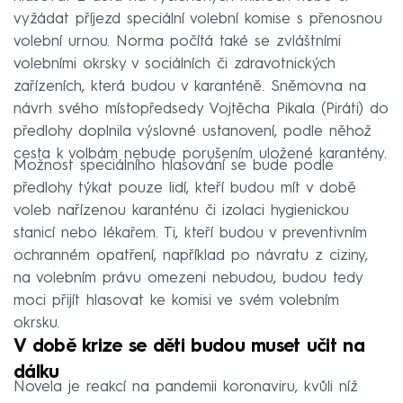
vyžádat příjezd speciální volební komise s přenosnou
volební urnou. Norma počítá také se zvláštními
volebními okrsky v sociálních či zdravotnických
zařízeních, která budou v karanténě. Sněmovna na
návrh svého místopředsedy Vojtěcha Pikala (Piráti) do
předlohy doplnila výslovné ustanovení, podle něhož
cesta k volbám nebude porušením uložené karantény.
Možnost speciálního hlasování se bude podle
předlohy týkat pouze lidí, kteří budou mít v době
voleb nařízenou karanténu či izolaci hygienickou
stanicí nebo lékařem. Ti, kteří budou v preventivním
ochranném opatření, například po návratu z ciziny,
na volebním právu omezeni nebudou, budou tedy
moci přijít hlasovat ke komisi ve svém volebním
okrsku.
V době krize se děti budou muset učit na
dálku
Novela je reakcí na pandemii koronaviru, kvůli níž