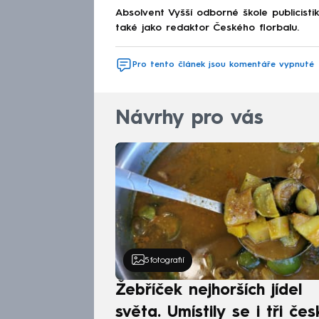
Absolvent Vyšší odborné škole publicis
také jako redaktor Českého florbalu.
Pro tento článek jsou komentáře vypnuté
Návrhy pro vás
5
fotografií
Žebříček nejhorších jídel
světa. Umístily se i tři čes