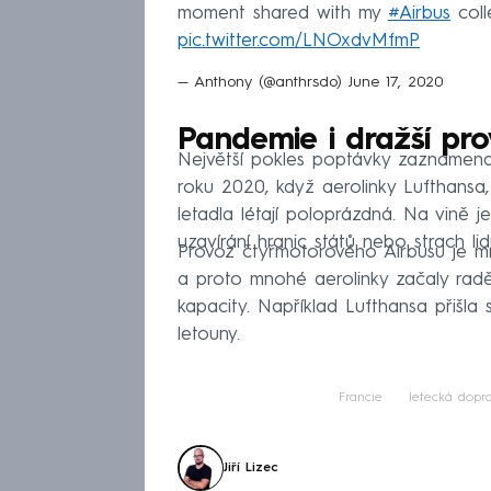
moment shared with my
#Airbus
coll
pic.twitter.com/LNOxdvMfmP
— Anthony (@anthrsdo)
June 17, 2020
Pandemie i dražší pr
Největší pokles poptávky zaznamenal
roku 2020, když aerolinky Lufthansa
letadla létají poloprázdná. Na vině
uzavírání hranic států nebo strach lid
Provoz čtyřmotorového Airbusu je m
a proto mnohé aerolinky začaly raděj
kapacity. Například Lufthansa přišla
letouny.
Francie
letecká dopr
Jiří Lizec