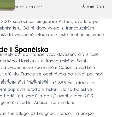
6 min čtení
30. čvn 2020, 07:39
 2007 společnost Singapore Airlines, dvě léta po
ebním letu. Od té doby vyjelo z francouzských
Poslední vyrobené letadlo ale ještě není namalované
ie i Španělska
musely být do Francie vždy dovezeny díly z celé
ěmeckého Hamburku a francouzského Saint-
byla vyrobena ve španělském Cádizu a vertikální
 dílů do Francie se odehrávala po silnici, po moři
uhého tisíce společností.
iard dolarů a s kapacitou až 853 cestujících se
ní dopravní letadlo v historii. „Je to bolestivé
la hodě úsilí, zdrojů a potu,“ uvedl v roce 2019
enerální ředitel Airbusu Tom Enders.
 in the village of Levignac, France - a unique