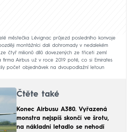
elé městečka Lévignac průjezd posledního konvoje
 později montážníci dali dohromady v nedalekém
ze čtyř milionů dílů dovezených ze třiceti zemí
 firma Airbus už v roce 2019 poté, co si Emirates
ížily počet objednávek na dvoupodlažní letoun
Čtěte také
Konec Airbusu A380. Vyřazená
monstra nejspíš skončí ve šrotu,
na nákladní letadlo se nehodí