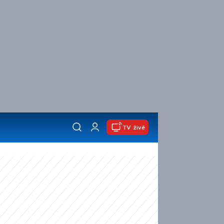
TV živě