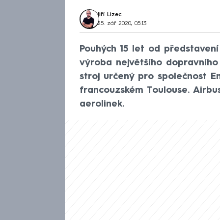
Jiří Lizec
25. zář 2020, 05:13
Pouhých 15 let od představení
výroba největšího dopravního 
stroj určený pro společnost Em
francouzském Toulouse. Airbu
aerolinek.