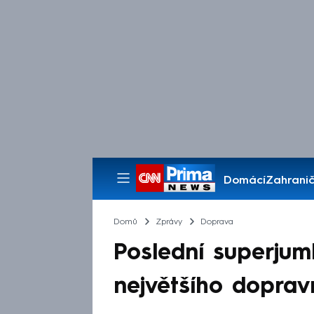
Domácí
Zahranič
Pořady
Domů
Zprávy
Doprava
Poslední superjum
největšího doprav