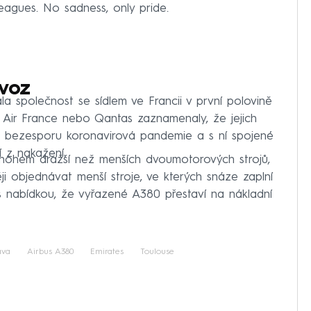
eagues. No sadness, only pride.
ovoz
a společnost se sídlem ve Francii v první polovině
, Air France nebo Qantas zaznamenaly, že jejich
 je bezesporu koronavirová pandemie a s ní spojené
í z nakažení.
nohem dražší než menších dvoumotorových strojů,
i objednávat menší stroje, ve kterých snáze zaplní
 s nabídkou, že vyřazené A380 přestaví na nákladní
ava
Airbus A380
Emirates
Toulouse