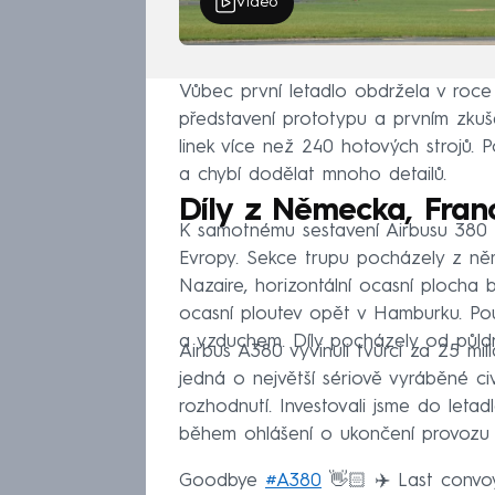
Video
Vůbec první letadlo obdržela v roce
představení prototypu a prvním zkuš
linek více než 240 hotových strojů. 
a chybí dodělat mnoho detailů.
Díly z Německa, Franc
K samotnému sestavení Airbusu 380 
Evropy. Sekce trupu pocházely z n
Nazaire, horizontální ocasní plocha 
ocasní ploutev opět v Hamburku. Pouť
a vzduchem. Díly pocházely od půldr
Airbus A380 vyvinuli tvůrci za 25 mil
jedná o největší sériově vyráběné civil
rozhodnutí. Investovali jsme do letad
během ohlášení o ukončení provozu g
Goodbye
#A380
👋🏻 ✈️ Last convoy