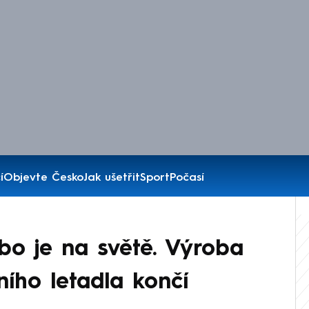
í
Objevte Česko
Jak ušetřit
Sport
Počasí
bo je na světě. Výroba
ního letadla končí