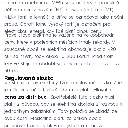
Cena za odebranou MWh se u některých produktů
dělí na cenu v nízkém (NT) a vysokém tarifu (VT).
Nízký tarif je levnější a dříve se označoval jako noční
proud. Oproti tomu vysoký tarif je označení pro
elektrickou energii, kdy lidé platí plnou cenu.
Právě silová elektřina je vázána na velkoobchodní
ceny, které v posledních měsících trhaly rekordy. V
současné době se elektřina obchoduje okolo 420
eur za MWh, tedy okolo 10 200 korun. Před třemi
lety ve stejném období se elektřina obchodovala za
50 eur.
Regulovaná složka
Větší část ceny elektřiny tvoří regulovaná složka. Zde
je několik součástí, které lidé musí platit. Hlavní je
cena za distribuci
. Spotřebitelé tuto složku musí
platit z důvodu, aby se elektřina dostala z rozvodů k
jednotlivým zákazníkům. Tato položka se skládá ze
dvou částí. Měsíčního platu za příkon podle
proudové hodnoty hlavního jističe a cenu za