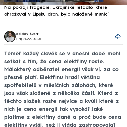
Na pokraji tragédie: Ukrajinské letadlo, které
P
ohrožoval v Lipsku dron, bylo naložené municí
e
Ladislav Šustr
11. říj 2022, 07:48
Téměř každý člověk se v dnešní době mohl
setkat s tím, že cena elektřiny roste.
Málokterý odběratel energií však ví, za co
přesně platí. Elektřinu hradí většina
spotřebitelů v měsíčních zálohách, které
jsou však složené z několika částí. Která z
těchto složek roste nejvíce a kvůli které z
nich je cena energií tak vysoká? Jaké
platíme z elektřiny daně a proč bude cena
elektřiny vyšší, než ji vláda zastropovala?