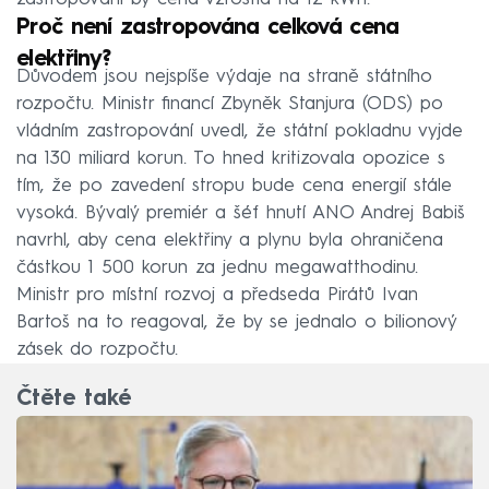
Proč není zastropována celková cena
elektřiny?
Důvodem jsou nejspíše výdaje na straně státního
rozpočtu. Ministr financí Zbyněk Stanjura (ODS) po
vládním zastropování uvedl, že státní pokladnu vyjde
na 130 miliard korun. To hned kritizovala opozice s
tím, že po zavedení stropu bude cena energií stále
vysoká. Bývalý premiér a šéf hnutí ANO Andrej Babiš
navrhl, aby cena elektřiny a plynu byla ohraničena
částkou 1 500 korun za jednu megawatthodinu.
Ministr pro místní rozvoj a předseda Pirátů Ivan
Bartoš na to reagoval, že by se jednalo o bilionový
zásek do rozpočtu.
Čtěte také