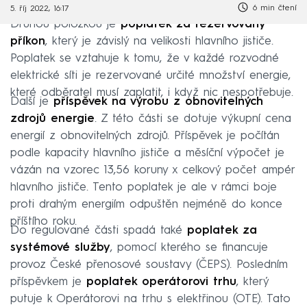
6 min čtení
5. říj 2022, 16:17
Druhou položkou je
poplatek za rezervovaný
příkon
, který je závislý na velikosti hlavního jističe.
Poplatek se vztahuje k tomu, že v každé rozvodné
elektrické síti je rezervované určité množství energie,
které odběratel musí zaplatit, i když nic nespotřebuje.
Další je
příspěvek na výrobu z obnovitelných
zdrojů energie
. Z této části se dotuje výkupní cena
energií z obnovitelných zdrojů. Příspěvek je počítán
podle kapacity hlavního jističe a měsíční výpočet je
vázán na vzorec 13,56 koruny x celkový počet ampér
hlavního jističe. Tento poplatek je ale v rámci boje
proti drahým energiím odpuštěn nejméně do konce
příštího roku.
Do regulované části spadá také
poplatek za
systémové služby
, pomocí kterého se financuje
provoz České přenosové soustavy (ČEPS). Posledním
příspěvkem je
poplatek operátorovi trhu
, který
putuje k Operátorovi na trhu s elektřinou (OTE). Tato