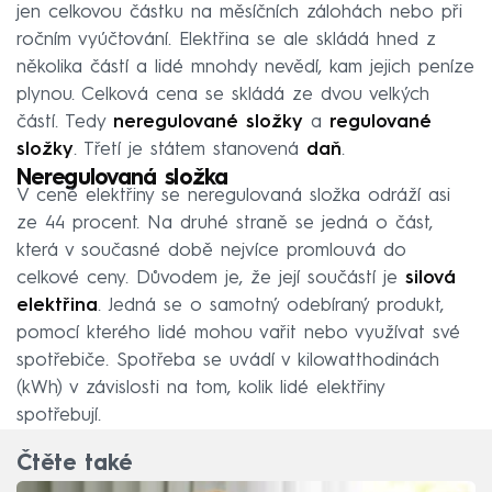
jen celkovou částku na měsíčních zálohách nebo při
ročním vyúčtování. Elektřina se ale skládá hned z
několika částí a lidé mnohdy nevědí, kam jejich peníze
plynou. Celková cena se skládá ze dvou velkých
částí. Tedy
neregulované složky
a
regulované
složky
. Třetí je státem stanovená
daň
.
Neregulovaná složka
V ceně elektřiny se neregulovaná složka odráží asi
ze 44 procent. Na druhé straně se jedná o část,
která v současné době nejvíce promlouvá do
celkové ceny. Důvodem je, že její součástí je
silová
elektřina
. Jedná se o samotný odebíraný produkt,
pomocí kterého lidé mohou vařit nebo využívat své
spotřebiče. Spotřeba se uvádí v kilowatthodinách
(kWh) v závislosti na tom, kolik lidé elektřiny
spotřebují.
Čtěte také