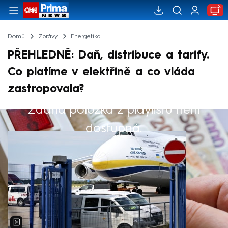
Domů
Zprávy
Energetika
PŘEHLEDNĚ: Daň, distribuce a tarify.
Co platíme v elektřině a co vláda
zastropovala?
Žádná položka z playlistu není
Výběr redakce
dostupná.