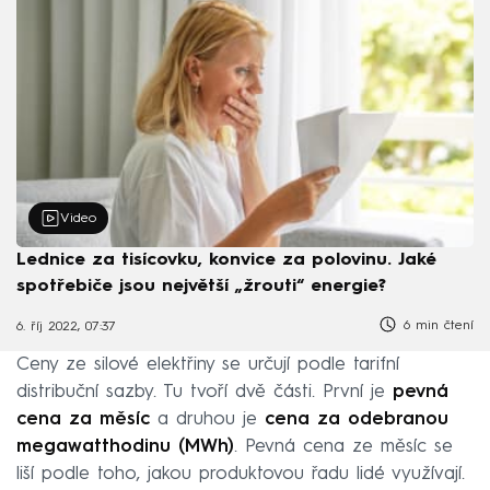
Video
Lednice za tisícovku, konvice za polovinu. Jaké
spotřebiče jsou největší „žrouti“ energie?
6 min čtení
6. říj 2022, 07:37
Ceny ze silové elektřiny se určují podle tarifní
distribuční sazby. Tu tvoří dvě části. První je
pevná
cena za měsíc
a druhou je
cena za odebranou
megawatthodinu (MWh)
. Pevná cena ze měsíc se
liší podle toho, jakou produktovou řadu lidé využívají.