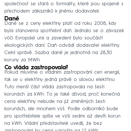
společnost se stará o formality, které jsou spojené s
přechodem zákazníků k jinému dodavateli.
Daně
Daně se z ceny elektřiny platí od roku 2008, kdy
byla stanovena spotřební daň. Jednalo se o závazek
vůči Evropské unii a zavedení bylo součástí
ekologických daní. Daň odvádí dodavatel elektřiny
Celní správě. Sazba daně je jednotná na 28,30
koruny za MWh.
Co vláda zastropovala?
Pokud mluvíme o vládním zastropování cen energií,
tak se u elektřiny jedná právě o silovou elektřinu.
Tuto menší část vláda zastropovala na šesti
korunách za kWh. To je také důvod, proč konečná
cena elektřiny nebude na již zmíněných šesti
korunách, ale mnohem výš. Podle odborníků bude
pro spotřebitele spíše ve výši sedmi až devíti korun
na kWh. Vládní představitelé uvedli, že bez
zastropování by cena vzrostla na 12 kWh.