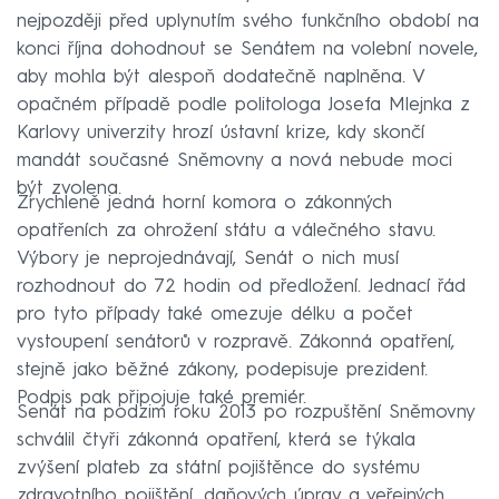
nejpozději před uplynutím svého funkčního období na
konci října dohodnout se Senátem na volební novele,
aby mohla být alespoň dodatečně naplněna. V
opačném případě podle politologa Josefa Mlejnka z
Karlovy univerzity hrozí ústavní krize, kdy skončí
mandát současné Sněmovny a nová nebude moci
být zvolena.
Zrychleně jedná horní komora o zákonných
opatřeních za ohrožení státu a válečného stavu.
Výbory je neprojednávají, Senát o nich musí
rozhodnout do 72 hodin od předložení. Jednací řád
pro tyto případy také omezuje délku a počet
vystoupení senátorů v rozpravě. Zákonná opatření,
stejně jako běžné zákony, podepisuje prezident.
Podpis pak připojuje také premiér.
Senát na podzim roku 2013 po rozpuštění Sněmovny
schválil čtyři zákonná opatření, která se týkala
zvýšení plateb za státní pojištěnce do systému
zdravotního pojištění, daňových úprav a veřejných