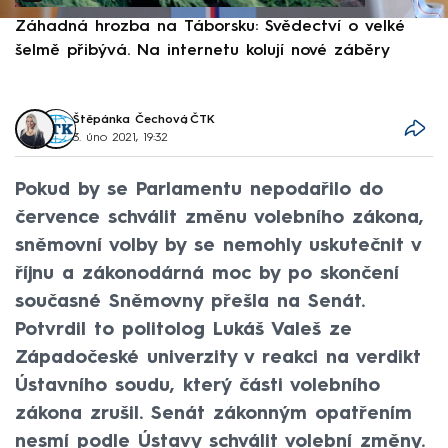
Záhadná hrozba na Táborsku: Svědectví o velké
S
šelmě přibývá. Na internetu kolují nové záběry
d
Štěpánka Čechová
,
ČTK
3. úno 2021, 19:32
Pokud by se Parlamentu nepodařilo do
července schválit změnu volebního zákona,
sněmovní volby by se nemohly uskutečnit v
říjnu a zákonodárná moc by po skončení
současné Sněmovny přešla na Senát.
Potvrdil to politolog Lukáš Valeš ze
Západočeské univerzity v reakci na verdikt
Ústavního soudu, který části volebního
zákona zrušil. Senát zákonným opatřením
nesmí podle Ústavy schválit volební změny.