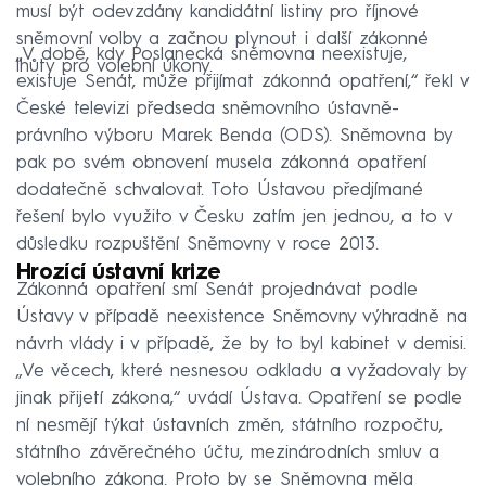
musí být odevzdány kandidátní listiny pro říjnové
sněmovní volby a začnou plynout i další zákonné
„V době, kdy Poslanecká sněmovna neexistuje,
lhůty pro volební úkony.
existuje Senát, může přijímat zákonná opatření,“ řekl v
České televizi předseda sněmovního ústavně-
právního výboru Marek Benda (ODS). Sněmovna by
pak po svém obnovení musela zákonná opatření
dodatečně schvalovat. Toto Ústavou předjímané
řešení bylo využito v Česku zatím jen jednou, a to v
důsledku rozpuštění Sněmovny v roce 2013.
Hrozící ústavní krize
Zákonná opatření smí Senát projednávat podle
Ústavy v případě neexistence Sněmovny výhradně na
návrh vlády i v případě, že by to byl kabinet v demisi.
„Ve věcech, které nesnesou odkladu a vyžadovaly by
jinak přijetí zákona,“ uvádí Ústava. Opatření se podle
ní nesmějí týkat ústavních změn, státního rozpočtu,
státního závěrečného účtu, mezinárodních smluv a
volebního zákona. Proto by se Sněmovna měla