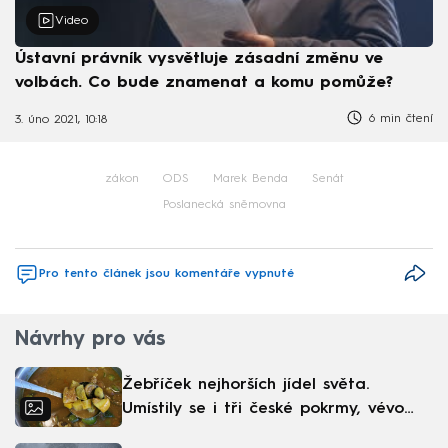
Video
Ústavní právník vysvětluje zásadní změnu ve
volbách. Co bude znamenat a komu pomůže?
6 min čtení
3. úno 2021, 10:18
zákon
ODS
Marek Benda
Senát
Poslanecká sněmovna
Pro tento článek jsou komentáře vypnuté
Návrhy pro vás
Žebříček nejhorších jídel světa.
Umístily se i tři české pokrmy, vévodí
skandinávská kuchyně