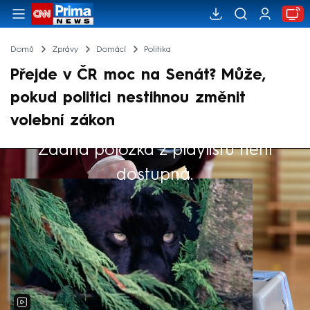
Domů
Zprávy
Domácí
Politika
Přejde v ČR moc na Senát? Může,
pokud politici nestihnou změnit
volební zákon
Žádná položka z playlistu není
Výběr redakce
dostupná.