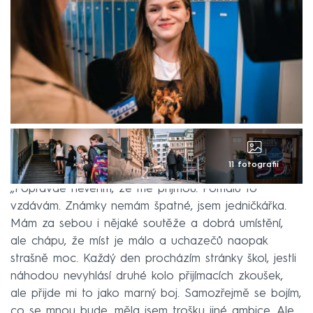
11 fotografií
„Popravdě nevěřím, že mě přijmou. Pomalu to
vzdávám. Známky nemám špatné, jsem jedničkářka.
Mám za sebou i nějaké soutěže a dobrá umístění,
ale chápu, že míst je málo a uchazečů naopak
strašně moc. Každý den procházím stránky škol, jestli
náhodou nevyhlásí druhé kolo přijímacích zkoušek,
ale přijde mi to jako marný boj. Samozřejmě se bojím,
co se mnou bude, měla jsem trošku jiné ambice. Ale