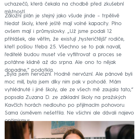
uchazečů, která čekala na chodbě před zkušební
místností.
Záložní plán je stejný jako všude jinde – trpělivě
hledat školy, které ještě mají volné kapacity. Plno
ovšem mají i průmyslovky. „Už jsme podali 12
přihlášek, ale věřím, že existují ‚hysteričtější‘ rodiče,
kteří pošlou třeba 25. Všechno se to pak navalí,
ředitelé budou muset vše vyfiltrovat a proces se
potáhne klidně až do srpna. Ale ono to nějak
dopadne,“ podotkla.
„Byla jsem nervózní. Hodně nervózní. Ale pánové byli
moc milí, byla jsem díky nim pak v pohodě. Mám
vyhlédnuté i jiné školy, ale ze všech mě zaujala tato,“
popsala Zuzana D. ze základní školy na pražských
Kavčích horách nedlouho po přijímacím pohovoru.
Sama úsměvem nešetřila. Ne všichni ale dávali najevo
optimismus.