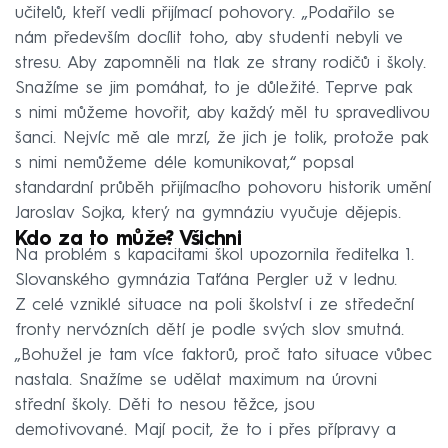
učitelů, kteří vedli přijímací pohovory. „Podařilo se
nám především docílit toho, aby studenti nebyli ve
stresu. Aby zapomněli na tlak ze strany rodičů i školy.
Snažíme se jim pomáhat, to je důležité. Teprve pak
s nimi můžeme hovořit, aby každý měl tu spravedlivou
šanci. Nejvíc mě ale mrzí, že jich je tolik, protože pak
s nimi nemůžeme déle komunikovat,“ popsal
standardní průběh přijímacího pohovoru historik umění
Jaroslav Sojka, který na gymnáziu vyučuje dějepis.
Kdo za to může? Všichni
Na problém s kapacitami škol upozornila ředitelka 1.
Slovanského gymnázia Taťána Pergler už v lednu.
Z celé vzniklé situace na poli školství i ze středeční
fronty nervózních dětí je podle svých slov smutná.
„Bohužel je tam více faktorů, proč tato situace vůbec
nastala. Snažíme se udělat maximum na úrovni
střední školy. Děti to nesou těžce, jsou
demotivované. Mají pocit, že to i přes přípravy a