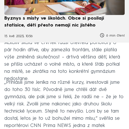
Byznys s místy ve školách. Obce si posílají
statisíce, děti přesto nemají nic jistého
6 min čtení
15. kvě 2023, 10:56
Ačkoliv škola ve čtvrtek radši otevřela pohovory o
pár hodin dříve, aby zamezila frontám, stále platila
výše zmíněná skutečnost – drtivá většina dětí, která
se přišla ucházet o volné místo, a které štáb potkal
na místě, se zkrátka na toto konkrétní gymnázium
nedostane.
„Přihlásili jsme Jeníka na různé kurzy, investovali jsme
do toho 30 tisíc. Původně jsme chtěli dát dvě
gymnázia, ale pak jsme si řekli, že radši ne – že je to
velký risk. Zvolili jsme nakonec jako druhou školu
technické lyceum. Stejně to nevyšlo. Loni by se tam
dostal, letos je to už bohužel mimo mísu,“ svěřila se
reportérovi CNN Prima NEWS jedna z matek