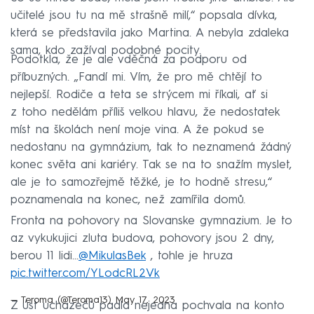
učitelé jsou tu na mě strašně milí,“ popsala dívka,
která se představila jako Martina. A nebyla zdaleka
sama, kdo zažíval podobné pocity.
Podotkla, že je ale vděčná za podporu od
příbuzných. „Fandí mi. Vím, že pro mě chtějí to
nejlepší. Rodiče a teta se strýcem mi říkali, ať si
z toho nedělám příliš velkou hlavu, že nedostatek
míst na školách není moje vina. A že pokud se
nedostanu na gymnázium, tak to neznamená žádný
konec světa ani kariéry. Tak se na to snažím myslet,
ale je to samozřejmě těžké, je to hodně stresu,“
poznamenala na konec, než zamířila domů.
Fronta na pohovory na Slovanske gymnazium. Je to
az vykukujici zluta budova, pohovory jsou 2 dny,
berou 11 lidi…
@MikulasBek
, tohle je hruza
pic.twitter.com/YLodcRL2Vk
— Teroma (@Teroma13)
May 17, 2023
Z úst uchazečů padla nejedna pochvala na konto