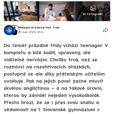
10 fotografií
Melanie Krýslová
,
Viet Tran
19. kvě 2023, 05:14
Do téměř prázdné třídy vchází teenager. V
kompletu a bílé košili, upravený, ale
viditelně nervózní. Chvilku trvá, než se
rozmluví na rozehřívacích otázkách,
postupně se ale díky přátelským učitelům
uvolňuje. Pak na jejich povel začne mluvit
skvělou angličtinou – a na takové úrovni,
kterou by záviděl nejeden vysokoškolák.
Přesto hrozí, že se i přes svou snahu a
vědomosti na 1. Slovanské gymnázium v