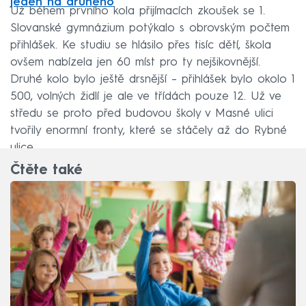
jeden na druhého
Už během prvního kola přijímacích zkoušek se 1.
Slovanské gymnázium potýkalo s obrovským počtem
přihlášek. Ke studiu se hlásilo přes tisíc dětí, škola
ovšem nabízela jen 60 míst pro ty nejšikovnější.
Druhé kolo bylo ještě drsnější – přihlášek bylo okolo 1
500, volných židlí je ale ve třídách pouze 12. Už ve
středu se proto před budovou školy v Masné ulici
tvořily enormní fronty, které se stáčely až do Rybné
ulice.
Čtěte také