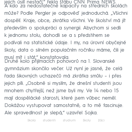
jejich úsilí nestačí,“ řekla štábu CNN Prima NEWS.
A kdo za nedostatečné kapacity na středních školách
může? Podle Pergler je odpověď jednoduchá. „Všichni
dospělí. Kraje, obce, zkrátka všichni. Ve školství má jít
především o spolupráci a synergii. Abychom si sedli
k jednomu stolu, dohodli se a s předstihem se
podívali na statistické údaje. I my, na úrovní obyčejné
školy, data o silném populačním ročníku máme, čili je
musí mít i stát,“ konstatovala.
Druhé kolo přijímacích pohovorů na 1. Slovanské
gymnázium skončilo večer. Už nyní je jasné, že celá
řada šikovných uchazečů má zkrátka smůlu – i přes
jejich píli. „Osobně si myslím, že dnešní studenti jsou
mnohem chytřejší, než jsme byli my. Ve 14 nebo 15
mají dospělácké starosti, které jsem vůbec neměl.
Dokážou vystupovat samostatně, a to mě fascinuje.
Ale spravedlnost je slepá,“ uzavřel Sojka.
škola
studenti
studium
školy
žáci