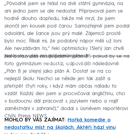
„Původně jsem se hlásil na dvě státní gymnázia, na
ani jedno jsem se ale nedostal. Připravoval jsem se
hodně dlouho dopředu, takže mě mrzí, že jsem
skončil jen kousek pod čarou. Samozřejmě jsem podal
odvolání, ale šance jsou prý malé. Zájemců prostě
bylo moc. Říkali mi, že podobný nápor měli už loni.
Ale nevzdávám to,“ řekl optimisticky 15letý Jan chvíli
poté, co vyšel ze zkušební místnosti.
Na dotaz, zda má případně „plán B“, pokud by se na
Failed to fetch
toto gymnázium nedostal, odpověděl následovně:
„Plán B je stejný jako plán A. Dostat se na co
nejlepší školu. Nechci se někde jen tak zašít a
přetrpět čtyři roky, i když mám občas náladu to
vzdát. Každý den jsem si procvičoval angličtinu, chci
v budoucnu dál pracovat s jazykem nebo si najít
zaměstnání v zahraničí,“ dodal s úsměvem reportérovi
CNN Prima NEWS.
MOHLO BY VÁS ZAJÍMAT:
Hořká komedie o
nedostatku míst na školách. Aktéři hází vinu