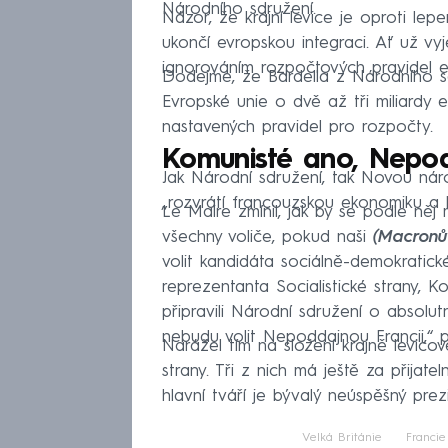
Národního sdružení.
Názor, že krajní levice je oproti lep
ukončí evropskou integraci. Ať už v
ignorováním rozpočtových pravidel 
Dodejme, že Bardella z Národního sdr
Evropské unie o dvě až tři miliardy e
nastavených pravidel pro rozpočty.
Komunisté ano, Nepod
Jak Národní sdružení, tak Novou národ
„rozvrátí francouzskou ekonomiku a 
Le Maire zmínil, jak by se podle něj 
všechny voliče, pokud naši
(Macronův
volit kandidáta sociálně-demokratic
reprezentanta Socialistické strany, 
připravili Národní sdružení o absolutn
nebudu volit Nepoddajnou Francii,“ 
Narážel tím na složení krajně levicov
strany. Tři z nich má ještě za přijatel
hlavní tváří je bývalý neúspěšný pre
Velká Británie
Francie