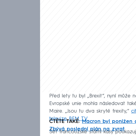
Před lety tu byl „Brexit“, nyní může n
Evropské unie mohla následovat také 
Maire. „Jsou tu dva skryté frexity,“
ci
televize BFM TV
.
ČTĚTE TAKÉ:
Macron byl ponížen a
Zbývá poslední plán na zvrat
Šéf francouzské státní kasy poukazu