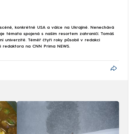
 scéně, konkrétně USA a válce na Ukrajině. Nenechává
uje témata spojená s naším resortem zahraničí. Tomáš
í univerzitě. Téměř čtyři roky působil v redakci
ici redaktora na CNN Prima NEWS.