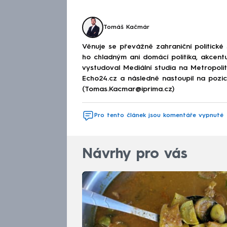
Tomáš Kačmár
Věnuje se převážně zahraniční politické
ho chladným ani domácí politika, akcent
vystudoval Mediální studia na Metropolitn
Echo24.cz a následně nastoupil na poz
(Tomas.Kacmar@iprima.cz)
Pro tento článek jsou komentáře vypnuté
Návrhy pro vás