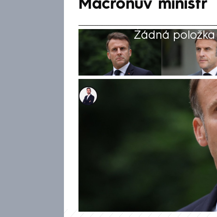
Macronův ministr
Žádná položka z
Tomáš Kačmár
4. čvc 2024, 09:38
Francie je klíčovým a vůdčím 
po druhém kole parlamentních 
financí Bruno Le Maire z vl
Macronem. Poukazuje na zásad
lepenovců, ale také krajní lev
extremistické a mohou přivést