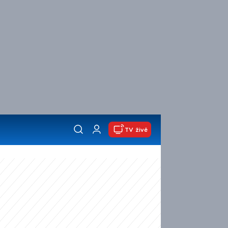
TV živě