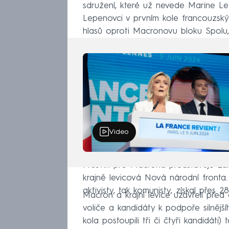
sdružení, které už nevede Marine Le 
Lepenovci v prvním kole francouzský
hlasů oproti Macronovu bloku Spolu,
Video
Průšvih pro Macrona představuje záro
krajně levicová Nová národní fronta.
aktivisty, tak komunisty, získal přes 2
Macron a krajní levice uzavřeli před
voliče a kandidáty k podpoře silněj
kola postoupili tři či čtyři kandidáti)