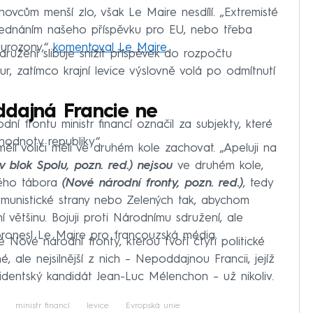
enovcům menší zlo, však Le Maire nesdílí. „Extremisté
yjednáním našeho příspěvku pro EU, nebo třeba
eurozony,“
komentoval Le Maire
.
užení slibuje snížit příspěvek do rozpočtu
ur, zatímco krajní levice výslovně volá po odmítnutí
dajná Francie ne
ní frontu ministr financí označil za subjekty, které
hodnoty republiky“.
měli voliči měli ve druhém kole zachovat. „Apeluji na
 blok Spolu, pozn. red.) nejsou
ve druhém kole,
kého tábora
(Nové národní fronty, pozn. red.)
, tedy
Komunistické strany nebo Zelených tak, abychom
í většinu. Bojuji proti Národnímu sdružení, ale
pronesl Le Maire pro francouzská média.
é Nové národní fronty, kterou tvoří čtyři politické
né, ale nejsilnější z nich – Nepoddajnou Francii, jejíž
zidentský kandidát Jean-Luc Mélenchon – už nikoliv.
ministr financí
levice
Evropská unie