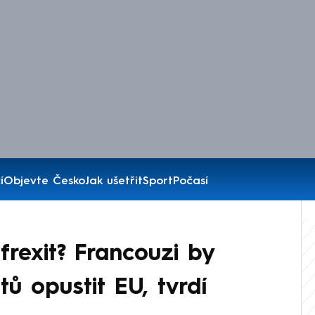
í
Objevte Česko
Jak ušetřit
Sport
Počasí
frexit? Francouzi by
tů opustit EU, tvrdí