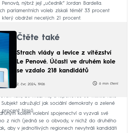
Penová, nýbrž její „učedník“ Jordan Bardella.
ch parlamentních voleb získali téměř 33 procent
 který obdržel necelých 21 procent.
Čtěte také
Strach vlády a levice z vítězství
Le Penové. Účasti ve druhém kole
se vzdalo 218 kandidátů
6 min čtení
2. čvc 2024, 19:06
veň fakt, že mezi něj a lepenovce se vklínila také
 Subjekt sdružující jak sociální demokraty a zelené
8 procent hlasů.
 druhým kolem volební spojenectví a vyzvali své
šího z nich (jedná se o obvody, v nichž do druhého
 tak, aby v jednotlivých regionech nevyhráli kandidáti