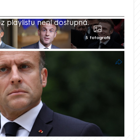
 playlistu není dostupná.
5 fotografií
členem Evropské unie, tu by však mohla
voleb opustit. Tvrdí to alespoň ministr
ády sestavené prezidentem Emmanuelem
ní úspěch nejen krajní pravice z řad
ice. Oba subjekty jsou podle něj
 zemi galského kohouta k „frexitu“.