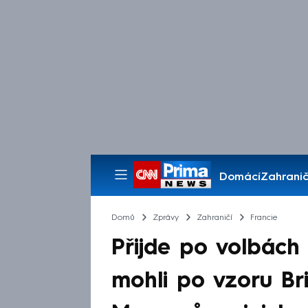
Domácí
Zahranič
Pořady
Domů
Zprávy
Zahraničí
Francie
Přijde po volbách 
mohli po vzoru Bri