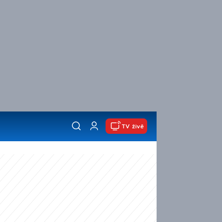
TV živě