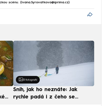
ckou scénu. (Ivana.Syrovatkova@iprima.cz)
31
fotografií
Sníh, jak ho neznáte: Jak
ké
rychle padá i z čeho se
ská
skládá. A vločky nejsou bílé