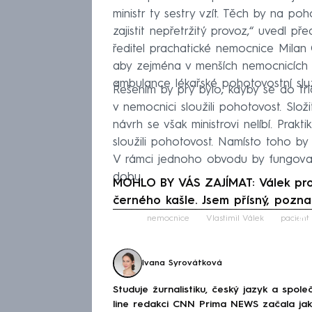
ministr ty sestry vzít. Těch by na p
zajistit nepřetržitý provoz,“ uvedl
ředitel prachatické nemocnice Milan
aby zejména v menších nemocnicích b
ambulance lékařské pohotovostní slu
Řešením by prý bylo, kdyby se do třídě
v nemocnici sloužili pohotovost. Složi
návrh se však ministrovi nelíbí. Prakt
sloužili pohotovost. Namísto toho by
V rámci jednoho obvodu by fungovalo 
dobu.
MOHLO BY VÁS ZAJÍMAT: Válek proml
černého kašle. Jsem přísný, pozn
Fa
nemocnice
Vlastimil Válek
pacient
Ivana Syrovátková
Studuje žurnalistiku, český jazyk a spo
line redakci CNN Prima NEWS začala jako