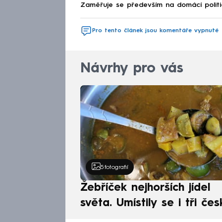
Zaměřuje se především na domácí politi
Pro tento článek jsou komentáře vypnuté
Návrhy pro vás
5
fotografií
Žebříček nejhorších jídel
světa. Umístily se i tři čes
pokrmy, vévodí skandináv