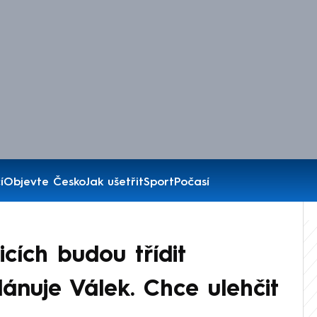
í
Objevte Česko
Jak ušetřit
Sport
Počasí
cích budou třídit
plánuje Válek. Chce ulehčit