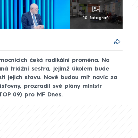
10 fotografií
emocnicích čeká radikální proměna. Na
á triážní sestra, jejímž úkolem bude
ti jejich stavu. Nově budou mít navíc za
šťovny, prozradil své plány ministr
 (TOP 09) pro MF Dnes.