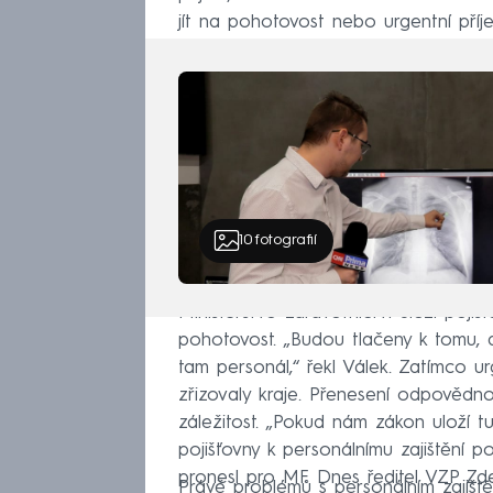
jít na pohotovost nebo urgentní příj
musí být pohotovosti ve všech nemo
NEWS.
10
fotografií
Ministerstvo zdravotnictví uloží pojišť
pohotovost. „Budou tlačeny k tomu, ab
tam personál,“ řekl Válek. Zatímco ur
zřizovaly kraje. Přenesení odpovědno
záležitost. „Pokud nám zákon uloží t
pojišťovny k personálnímu zajištění 
pronesl pro MF Dnes ředitel VZP Zd
Právě problémů s personálním zajišt