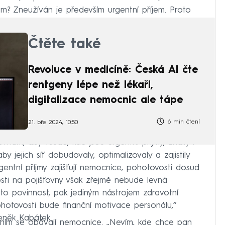
em? Zneužíván je především urgentní příjem. Proto
cnicích,“
sdělil Válek nedávno pro CNN Prima
Čtěte také
Revoluce v medicíně: Česká AI čte
rentgeny lépe než lékaři,
digitalizace nemocnic ale tápe
6 min čtení
21. bře 2024, 10:50
ovnám, aby všude, kde jsou urgentní příjmy, zřídily i
y jejich síť dobudovaly, optimalizovaly a zajistily
gentní příjmy zajišťují nemocnice, pohotovosti dosud
sti na pojišťovny však zřejmě nebude levná
uto povinnost, pak jediným nástrojem zdravotní
pohotovosti bude finanční motivace personálu,“
eněk Kabátek.
ěním se obávají nemocnice. „Nevím, kde chce pan