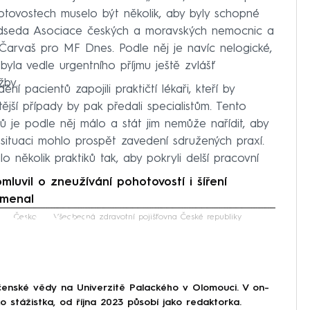
ohotovostech muselo být několik, aby byly schopné
 předseda Asociace českých a moravských nemocnic a
 Čarvaš pro MF Dnes. Podle něj je navíc nelogické,
yla vedle urgentního příjmu ještě zvlášť
žby.
ní pacientů zapojili praktičtí lékaři, kteří by
tější případy by pak předali specialistům. Tento
iků je podle něj málo a stát jim nemůže nařídit, aby
 situaci mohlo prospět zavedení sdružených praxí.
několik praktiků tak, aby pokryli delší pracovní
uvil o zneužívání pohotovostí i šíření
amenal
iled to fetch
Česko
Všeobecná zdravotní pojišťovna České republiky
lečenské vědy na Univerzitě Palackého v Olomouci. V on-
 stážistka, od října 2023 působí jako redaktorka.