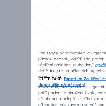
Přetíženým pohotovostem a urgentním
příchozí pacienty vytřídí, kdo potře
ošetření praktikem druhý den,“
vysvě
době funguje na některých urgentníc
nemocnicích.
ČTĚTE TAKÉ:
Expertka: Za šíření 
doporučila přeočkování
Válek navíc plánuje oddělit urgentní
patří pacienti v ohrožení života, zatí
několik dní a nelepší se. „Chci záko
příjem, kam vás zavezou ve vážném s