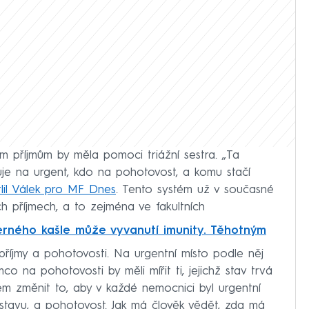
 příjmům by měla pomoci triážní sestra. „Ta
buje na urgent, kdo na pohotovost, a komu stačí
tlil Válek pro MF Dnes
. Tento systém už v současné
h příjmech, a to zejména ve fakultních
černého kašle může vyvanutí imunity. Těhotným
 příjmy a pohotovosti. Na urgentní místo podle něj
mco na pohotovosti by měli mířit ti, jejichž stav trvá
nem změnit to, aby v každé nemocnici byl urgentní
tavu, a pohotovost. Jak má člověk vědět, zda má