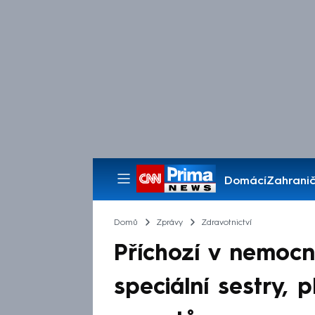
Domácí
Zahranič
Pořady
Domů
Zprávy
Zdravotnictví
Příchozí v nemocni
speciální sestry, 