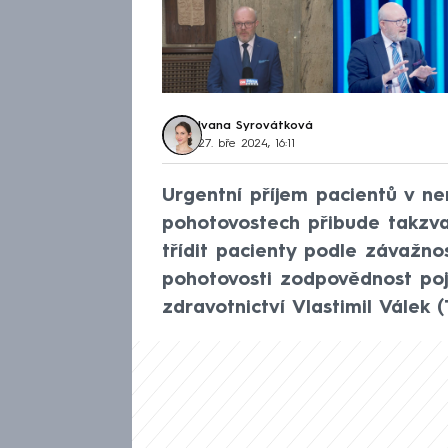
Ivana Syrovátková
27. bře 2024, 16:11
Urgentní příjem pacientů v n
pohotovostech přibude takzvan
třídit pacienty podle závažnos
pohotovosti zodpovědnost poji
zdravotnictví Vlastimil Válek