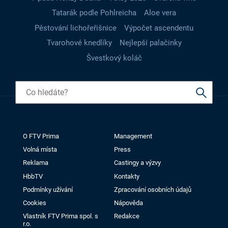
Tatarák podle Pohlreicha
Aloe vera
Pěstování lichořeřišnice
Výpočet ascendentu
Tvarohové knedlíky
Nejlepší palačinky
Švestkový koláč
O FTV Prima
Management
Volná místa
Press
Reklama
Castingy a výzvy
HbbTV
Kontakty
Podmínky užívání
Zpracování osobních údajů
Cookies
Nápověda
Vlastník FTV Prima spol. s
Redakce
r.o.