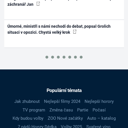
záchranář Jan
Úmorné, ministři s námi nechodí do debat, popsal Grolich
situaci v opozici. Chystá velký krok
Populární témata
Jak zhubnout
Nejlepší filmy 2024
Nejlepší horory
TV program
Změna času
Partie
Počasí
Kdy budou volby
ZOO Nové začátky
Auto – katalog
7 pádů Honzy Dědka
Volby 2025
Svařené víno