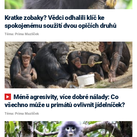
Kratke zobaky? Vědci odhalili klíč ke
spokojenému soužití dvou opičích druhů
Téma: Prima Mazlíček
Méně agresivity, více dobré nálady: Co
všechno může u primátů ovlivnit jídelníček?
Téma: Prima Mazlíček