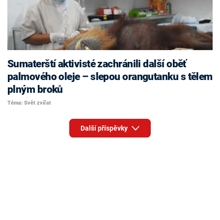
Sumaterští aktivisté zachránili další oběť
palmového oleje – slepou orangutanku s tělem
plným broků
Téma: Svět zvířat
Další příspěvky