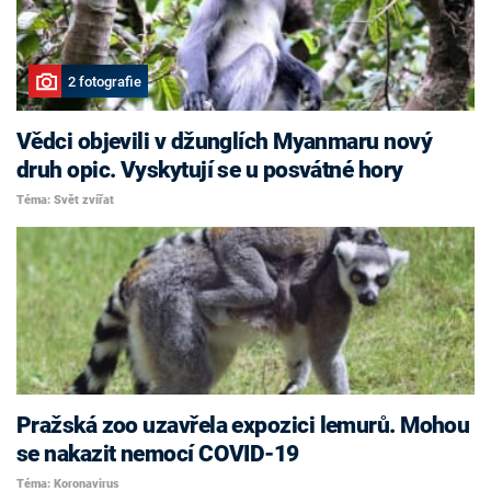
2 fotografie
Vědci objevili v džunglích Myanmaru nový
druh opic. Vyskytují se u posvátné hory
Téma: Svět zvířat
Pražská zoo uzavřela expozici lemurů. Mohou
se nakazit nemocí COVID-19
Téma: Koronavirus