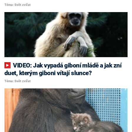
Téma: Svět zvířat
VIDEO: Jak vypadá giboní mládě a jak zní
duet, kterým giboni vítají slunce?
Téma: Svět zvířat