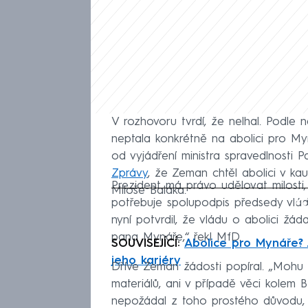
V rozhovoru tvrdí, že nelhal. Podle 
neptala konkrétně na abolici pro Myn
od vyjádření ministra spravedlnosti P
Zprávy
, že Zeman chtěl abolici v k
Prezident má právo udělovat milosti,
Miloše Baláka.
Fa
potřebuje spolupodpis předsedy vlá
nyní potvrdil, že vládu o abolici žád
pana Mynáře,“ řekl MfD.
SOUVISEJÍCÍ:
Abolice pro Mynáře? 
jeho kariéry
Dříve Zeman žádosti popíral. „Mohu 
materiálů, ani v případě věci kolem B
nepožádal z toho prostého důvodu,