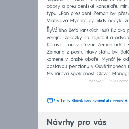
obory a prezidentské kanceláře, mini
typu. „Pan prezident Zeman byl přes
Vratislava Mynáře by nikdy nebyla z
Blažek.
Bývalého šéfa lánských lesů Baláka p
veřejné zakázky na zajištění a odv
Klíčava. Loni v březnu Zeman udělil 
Zemana z postu hlavy státu, byl Bal
kamene v lánské oboře. Mynář je od j
dostavbu penzionu v Osvětimanech na
Mynářova společnost Clever Manag
rozhovor
Miloš Zema
Pro tento článek jsou komentáře vypnuté
Návrhy pro vás