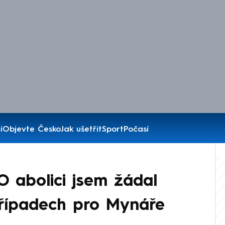
í
Objevte Česko
Jak ušetřit
Sport
Počasí
O abolici jsem žádal
případech pro Mynáře