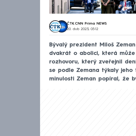
ČTK
,
CNN Prima NEWS
20. dub 2023, 05:12
Bývalý prezident Miloš Zeman
dvakrát o abolici, která může 
rozhovoru, který zveřejnil de
se podle Zemana týkaly jeho t
minulosti Zeman popíral, že by