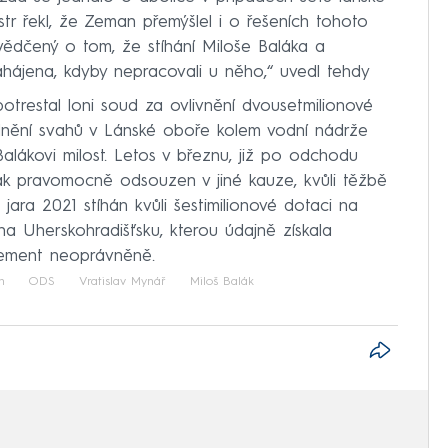
str řekl, že Zeman přemýšlel i o řešeních tohoto
vědčený o tom, že stíhání Miloše Baláka a
ahájena, kdyby nepracovali u něho,“ uvedl tehdy
otrestal loni soud za ovlivnění dvousetmilionové
odnění svahů v Lánské oboře kolem vodní nádrže
Balákovi milost. Letos v březnu, již po odchodu
ák pravomocně odsouzen v jiné kauze, kvůli těžbě
ara 2021 stíhán kvůli šestimilionové dotaci na
 Uherskohradišťsku, kterou údajně získala
ement neoprávněně.
n
ODS
Vratislav Mynář
Miloš Balák