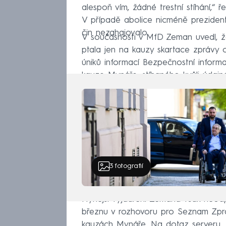
alespoň vím, žádné trestní stíhání,“ ř
V případě abolice nicméně prezident m
čin nezahajovalo.
V současnosti v MfD Zeman uvedl, ž
ptala jen na kauzy skartace zprávy 
úniků informací Bezpečnostní informa
kauze Mynáře, stíhaného kvůli údaj
3
fotografií
Nynější vyjádření Zemana však neodpo
březnu v rozhovoru pro Seznam Zpráv
kauzách Mynáře. Na dotaz serveru, 