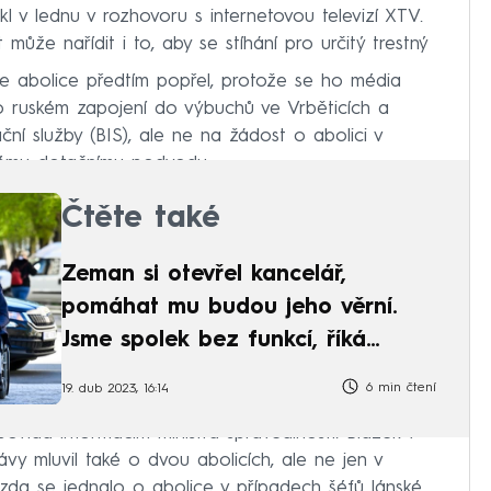
ekl v lednu v rozhovoru s internetovou televizí XTV.
ůže nařídit i to, aby se stíhání pro určitý trestný
e abolice předtím popřel, protože se ho média
o ruském zapojení do výbuchů ve Vrběticích a
ční služby (BIS), ale ne na žádost o abolici v
nému dotačnímu podvodu.
Čtěte také
Zeman si otevřel kancelář,
pomáhat mu budou jeho věrní.
Jsme spolek bez funkcí, říká
Mynář
6 min čtení
19. dub 2023, 16:14
vídá informacím ministra spravedlnosti. Blažek v
y mluvil také o dvou abolicích, ale ne jen v
zda se jednalo o abolice v případech šéfů lánské