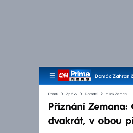
Domácí
Zahranič
Pořady
Domů
Zprávy
Domácí
Miloš Zeman
Přiznání Zemana: 
dvakrát, v obou 