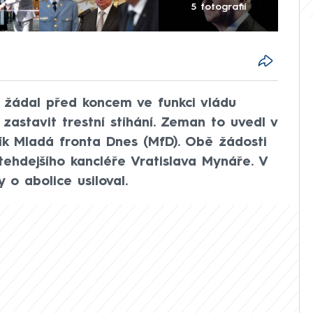
5 fotografií
 žádal před koncem ve funkci vládu
zastavit trestní stíhání. Zeman to uvedl v
ník Mladá fronta Dnes (MfD). Obě žádosti
ehdejšího kancléře Vratislava Mynáře. V
 o abolice usiloval.