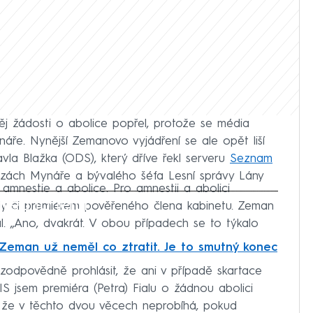
něj žádosti o abolice popřel, protože se média
áře. Nynější Zemanovo vyjádření se ale opět liší
avla Blažka (ODS), který dříve řekl serveru
Seznam
auzách Mynáře a bývalého šéfa Lesní správy Lány
 amnestie a abolice. Pro amnestii a abolici
iled to fetch
dy či premiérem pověřeného člena kabinetu. Zeman
al. „Ano, dvakrát. V obou případech se to týkalo
Zeman už neměl co ztratit. Je to smutný konec
zodpovědně prohlásit, že ani v případě skartace
IS jsem premiéra (Petra) Fialu o žádnou abolici
 že v těchto dvou věcech neprobíhá, pokud