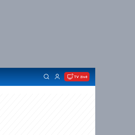
TV živě