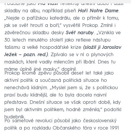
Podobně jako
Má vlast
reflektují dnešní dobu i další
skladby na albu, například píseň
Hoří Notre Dame
.
„Nejde o pařížskou katedrálu, ale o příměr k tomu,
jak se svět hroutí a boří,“ vysvětlil Prokop. Zmínil i
závěrečnou skladbu desky
Svět naruby
. „Vznikla ve
30. letech minulého století jako reflexe nástupu
fašismu a velké hospodářské krize
(složil ji Jaroslav
Ježek – pozn. red.)
. Zpívalo se v ní o plynových
maskách, které vadily milencům při líbání. Dnes tu
máme úplně jiné masky,“ doplnil.
Prokop kromě zpěvu působil deset let také jako
aktivní politik a současná politická situace ho
nenechává klidným. „Myslel jsem si, že s politickou
praxí budu klidnější, ale to byla docela naivní
představa. Dnešní situace se však oproti době, kdy
jsem byl aktivním politikem, hodně změnila,“ podotkl
hudebník.
Po sametové revoluci působil jako československý
politik a po rozkladu Občanského fóra v roce 1991