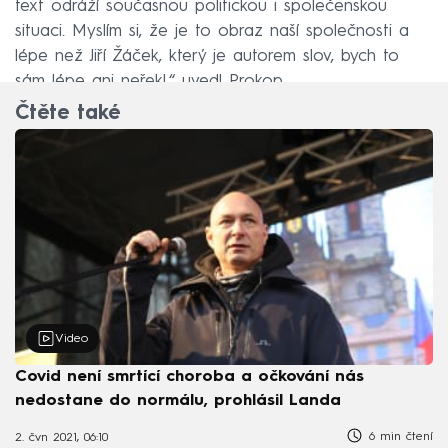
text odráží současnou politickou i společenskou
situaci. Myslím si, že je to obraz naší společnosti a
lépe než Jiří Žáček, který je autorem slov, bych to
sám lépe ani neřekl,“ uvedl Prokop.
Čtěte také
Video
Covid není smrtící choroba a očkování nás
nedostane do normálu, prohlásil Landa
6 min čtení
2. čvn 2021, 06:10