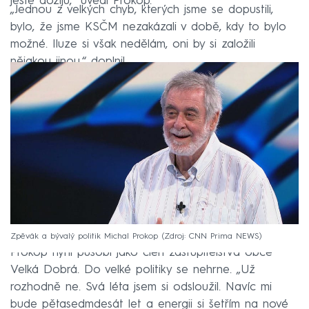
ještě dožiju,“ uvedl Prokop.
„Jednou z velkých chyb, kterých jsme se dopustili,
bylo, že jsme KSČM nezakázali v době, kdy to bylo
možné. Iluze si však nedělám, oni by si založili
nějakou jinou,“ doplnil.
Zpěvák a bývalý politik Michal Prokop
Zdroj: CNN Prima NEWS
Prokop nyní působí jako člen zastupitelstva obce
Velká Dobrá. Do velké politiky se nehrne. „Už
rozhodně ne. Svá léta jsem si odsloužil. Navíc mi
bude pětasedmdesát let a energii si šetřím na nové