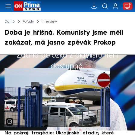
Domů
Pořady
Interview
Doba je hříšná. Komunisty jsme měli
zakázat, má jasno zpěvák Prokop
Žádná položka z playlistu není
Výběr redakce
dostupná.
Na pokraji tragédie: Ukrajinské letadlo, které
P