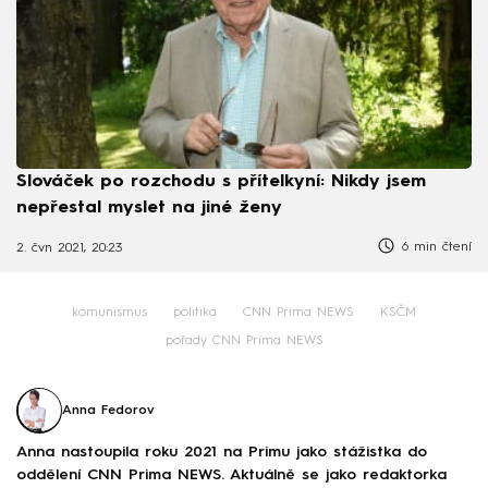
Slováček po rozchodu s přítelkyní: Nikdy jsem
nepřestal myslet na jiné ženy
6 min čtení
2. čvn 2021, 20:23
komunismus
politika
CNN Prima NEWS
KSČM
pořady CNN Prima NEWS
Anna Fedorov
Anna nastoupila roku 2021 na Primu jako stážistka do
oddělení CNN Prima NEWS. Aktuálně se jako redaktorka