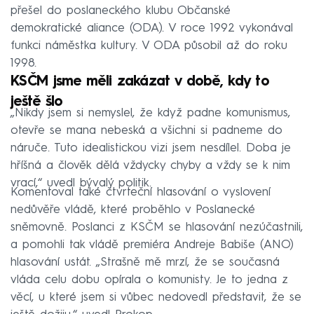
přešel do poslaneckého klubu Občanské
demokratické aliance (ODA). V roce 1992 vykonával
funkci náměstka kultury. V ODA působil až do roku
1998.
KSČM jsme měli zakázat v době, kdy to
ještě šlo
„Nikdy jsem si nemyslel, že když padne komunismus,
otevře se mana nebeská a všichni si padneme do
náruče. Tuto idealistickou vizi jsem nesdílel. Doba je
hříšná a člověk dělá vždycky chyby a vždy se k nim
vrací,“ uvedl bývalý politik.
Komentoval také čtvrteční hlasování o vyslovení
nedůvěře vládě, které proběhlo v Poslanecké
sněmovně. Poslanci z KSČM se hlasování nezúčastnili,
a pomohli tak vládě premiéra Andreje Babiše (ANO)
hlasování ustát. „Strašně mě mrzí, že se současná
vláda celu dobu opírala o komunisty. Je to jedna z
věcí, u které jsem si vůbec nedovedl představit, že se