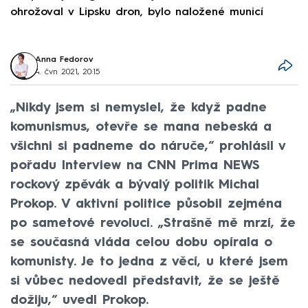
ohrožoval v Lipsku dron, bylo naložené municí
e
Anna Fedorov
4. čvn 2021, 20:15
„Nikdy jsem si nemyslel, že když padne
komunismus, otevře se mana nebeská a
všichni si padneme do náruče,“ prohlásil v
pořadu Interview na CNN Prima NEWS
rockový zpěvák a bývalý politik Michal
Prokop. V aktivní politice působil zejména
po sametové revoluci. „Strašně mě mrzí, že
se současná vláda celou dobu opírala o
komunisty. Je to jedna z věcí, u které jsem
si vůbec nedovedl představit, že se ještě
dožiju,“ uvedl Prokop.