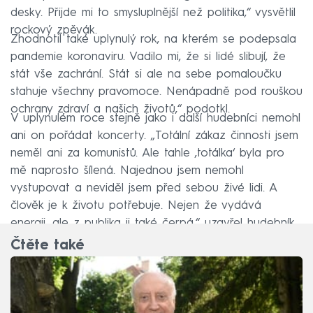
desky. Přijde mi to smysluplnější než politika,“ vysvětlil
rockový zpěvák.
Zhodnotil také uplynulý rok, na kterém se podepsala
pandemie koronaviru. Vadilo mi, že si lidé slibují, že
stát vše zachrání. Stát si ale na sebe pomaloučku
stahuje všechny pravomoce. Nenápadně pod rouškou
ochrany zdraví a našich životů,“ podotkl.
V uplynulém roce stejně jako i další hudebníci nemohl
ani on pořádat koncerty. „Totální zákaz činnosti jsem
neměl ani za komunistů. Ale tahle ‚totálka‘ byla pro
mě naprosto šílená. Najednou jsem nemohl
vystupovat a neviděl jsem před sebou živé lidi. A
člověk je k životu potřebuje. Nejen že vydává
energii, ale z publika ji také čerpá,“ uzavřel hudebník.
Čtěte také