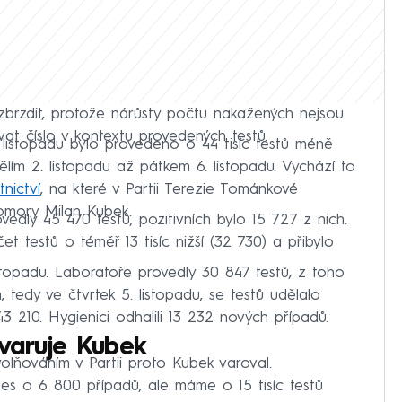
zbrzdit, protože nárůsty počtu nakažených nejsou
vat číslo v kontextu provedených testů.
 listopadu bylo provedeno o 44 tisíc testů méně
ím 2. listopadu až pátkem 6. listopadu. Vychází to
nictví
, na které v Partii Terezie Tománkové
omory Milan Kubek.
vedly 45 470 testů, pozitivních bylo 15 727 z nich.
čet testů o téměř 13 tisíc nižší (32 730) a přibylo
istopadu. Laboratoře provedly 30 847 testů, z toho
, tedy ve čtvrtek 5. listopadu, se testů udělalo
43 210. Hygienici odhalili 13 232 nových případů.
 varuje Kubek
olňováním v Partii proto Kubek varoval.
es o 6 800 případů, ale máme o 15 tisíc testů