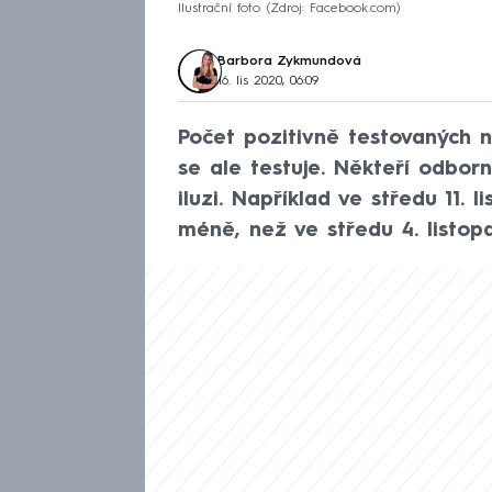
Ilustrační foto
Zdroj: Facebook.com
Barbora Zykmundová
16. lis 2020, 06:09
Počet pozitivně testovaných 
se ale testuje. Někteří odbor
iluzi. Například ve středu 11. 
méně, než ve středu 4. listop