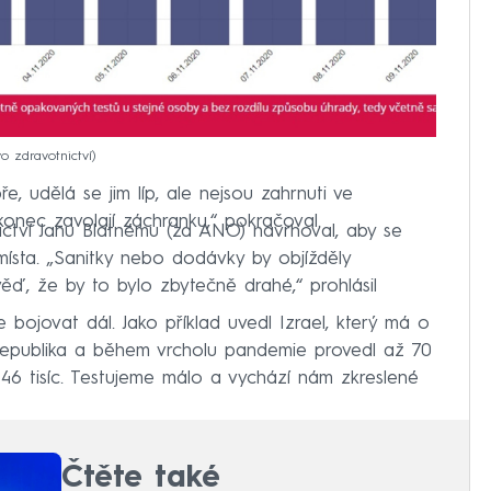
vo zdravotnictví
, udělá se jim líp, ale nejsou zahrnuti ve
 nakonec zavolají záchranku,“ pokračoval.
ictví Janu Blatnému (za ANO) navrhoval, aby se
místa. „Sanitky nebo dodávky by objížděly
ěď, že by to bylo zbytečně drahé,“ prohlásil
bojovat dál. Jako příklad uvedl Izrael, který má o
epublika a během vrcholu pandemie provedl až 70
 46 tisíc. Testujeme málo a vychází nám zkreslené
Čtěte také