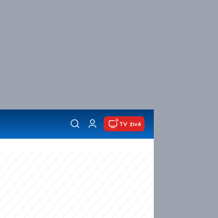
TV živě