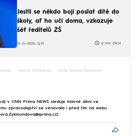
Jestli se někdo bojí poslat dítě do
školy, ať ho učí doma, vzkazuje
šéf ředitelů ZŠ
6 min čtení
15. lis 2020, 12:51
komora
Terezie Tománková
Partie Terezie Tománkové
á) v CNN Prima NEWS sleduje hlavně dění ve
ému zpravodajství se věnovala i před tím na webu
rbora.Zykmundova@iprima.cz)