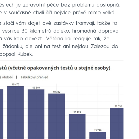
.
městech je zdravotní péče bez problému dostupná,
 v současné chvíli šíří nejvíce právě mimo velká
stačí vám dojet dvě zastávky tramvají, takže to
 vesnice 30 kilometrů daleko, hromadná doprava
vás kdo odvézt... Většina lidí reaguje tak, že
á žádanku, ale oni na test ani nejdou. Zalezou do
 popsal Kubek.