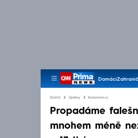
Domácí
Zahranič
Pořady
Domů
Zprávy
Koronavirus
Propadáme falešné 
mnohem méně než