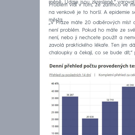
méně. Údaje jsou zkreslené,“ varoval
Problém vidí v tom, že zatímco ve 
na venkově je to horší. A epidemie se
města.
„V Praze máte 20 odběrových míst a 
není problém. Pokud ho máte ze své
není, nebo ji nechcete použít a nemá 
zavolá praktického lékaře. Ten jim d
chaloupky a čekají, co se bude dít,“