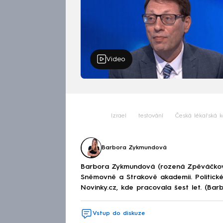
Video
Izrael
testování
Česká lékařská 
Barbora Zykmundová
Barbora Zykmundová (rozená Zpěváčkov
Sněmovně a Strakově akademii. Politick
Novinky.cz, kde pracovala šest let. (Ba
Vstup do diskuze