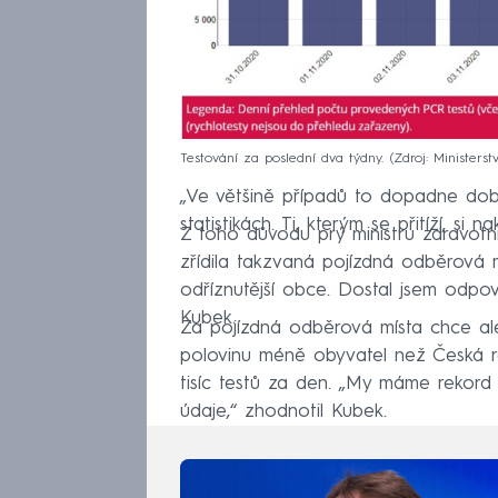
Testování za poslední dva týdny.
Zdroj: Ministerst
„Ve většině případů to dopadne dobře
statistikách. Ti, kterým se přitíží, si
Z toho důvodu prý ministru zdravotn
zřídila takzvaná pojízdná odběrová 
odříznutější obce. Dostal jsem odpov
Kubek.
Za pojízdná odběrová místa chce ale 
polovinu méně obyvatel než Česká r
tisíc testů za den. „My máme rekord
údaje,“ zhodnotil Kubek.