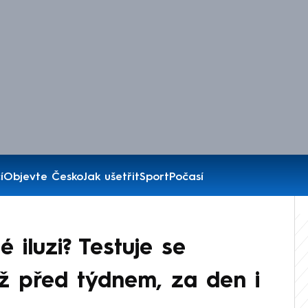
í
Objevte Česko
Jak ušetřit
Sport
Počasí
iluzi? Testuje se
 před týdnem, za den i