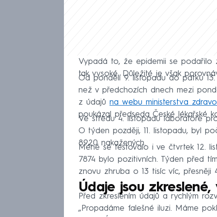
Vypadá to, že epidemii se podařilo 
tak vysoké. Důležité je však porovná
Od pondělí 9. listopadu do pátku 13.
než v předchozích dnech mezi ponděl
z údajů
na webu ministerstva zdravot
poukázal předseda České lékařské k
Ve středu 4. listopadu laboratoře pro
O týden později, 11. listopadu, byl po
8920 nakažených.
Méně se testovalo i ve čtvrtek 12. l
7874 bylo pozitivních. Týden před tím
znovu zhruba o 13 tisíc víc, přesněji 
Údaje jsou zkreslené,
Před zkreslením údajů a rychlým rozv
„Propadáme falešné iluzi. Máme pokl