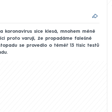
na koronavirus sice klesá, mnohem méně
níci proto varují, že propadáme falešné
listopadu se provedlo o téměř 13 tisíc testů
adu.