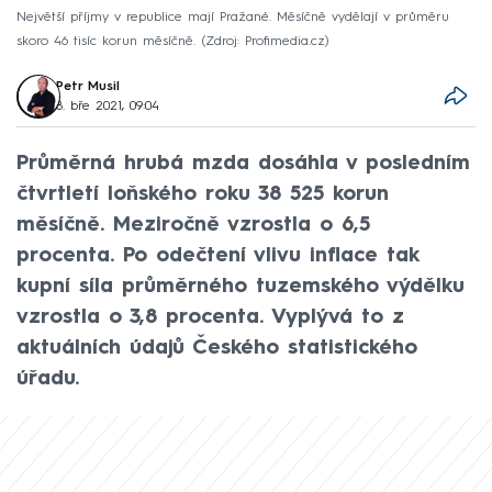
Největší příjmy v republice mají Pražané. Měsíčně vydělají v průměru
skoro 46 tisíc korun měsíčně.
Zdroj: Profimedia.cz
Petr Musil
8. bře 2021, 09:04
Průměrná hrubá mzda dosáhla v posledním
čtvrtletí loňského roku 38 525 korun
měsíčně. Meziročně vzrostla o 6,5
procenta. Po odečtení vlivu inflace tak
kupní síla průměrného tuzemského výdělku
vzrostla o 3,8 procenta. Vyplývá to z
aktuálních údajů Českého statistického
úřadu.