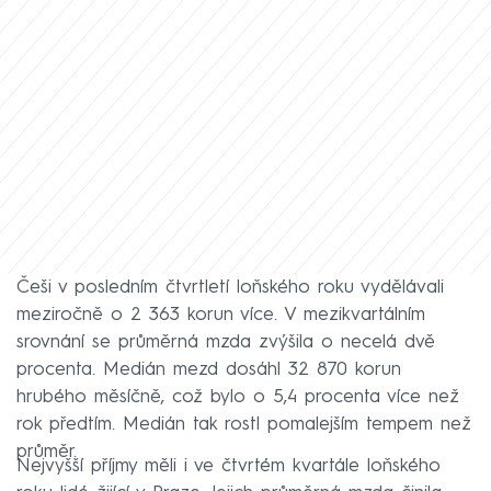
Češi v posledním čtvrtletí loňského roku vydělávali
meziročně o 2 363 korun více. V mezikvartálním
srovnání se průměrná mzda zvýšila o necelá dvě
procenta. Medián mezd dosáhl 32 870 korun
hrubého měsíčně, což bylo o 5,4 procenta více než
rok předtím. Medián tak rostl pomalejším tempem než
průměr.
Nejvyšší příjmy měli i ve čtvrtém kvartále loňského