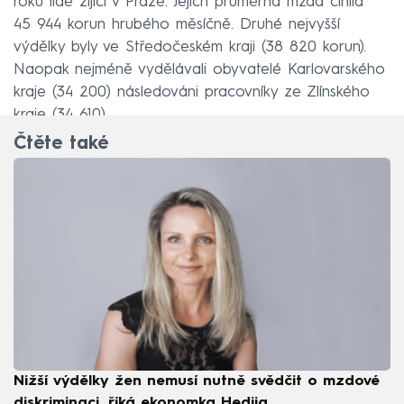
roku lidé žijící v Praze. Jejich průměrná mzda činila
45 944 korun hrubého měsíčně. Druhé nejvyšší
výdělky byly ve Středočeském kraji (38 820 korun).
Naopak nejméně vydělávali obyvatelé Karlovarského
kraje (34 200) následováni pracovníky ze Zlínského
kraje (34 610).
Čtěte také
Nižší výdělky žen nemusí nutně svědčit o mzdové
diskriminaci, říká ekonomka Hedija