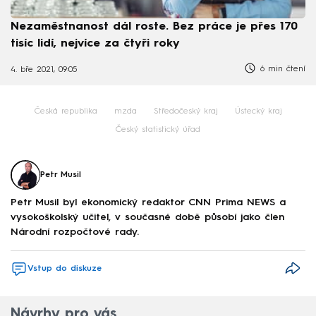
Nezaměstnanost dál roste. Bez práce je přes 170
tisíc lidí, nejvíce za čtyři roky
6 min čtení
4. bře 2021, 09:05
Česká republika
mzda
Středočeský kraj
Ústecký kraj
Český statistický úřad
Petr Musil
Petr Musil byl ekonomický redaktor CNN Prima NEWS a
vysokoškolský učitel, v současné době působí jako člen
Národní rozpočtové rady.
Vstup do diskuze
Návrhy pro vás