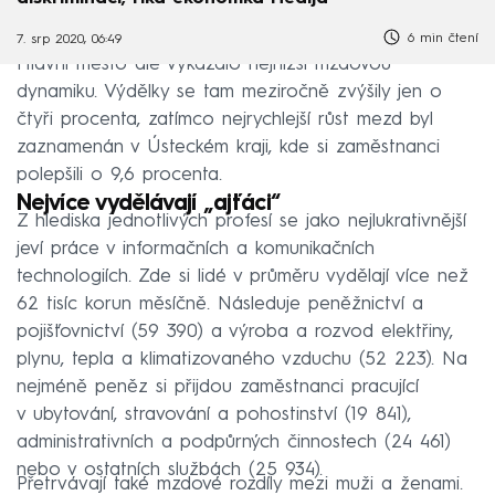
6 min čtení
7. srp 2020, 06:49
Hlavní město ale vykázalo nejnižší mzdovou
dynamiku. Výdělky se tam meziročně zvýšily jen o
čtyři procenta, zatímco nejrychlejší růst mezd byl
zaznamenán v Ústeckém kraji, kde si zaměstnanci
polepšili o 9,6 procenta.
Nejvíce vydělávají „ajťáci“
Z hlediska jednotlivých profesí se jako nejlukrativnější
jeví práce v informačních a komunikačních
technologiích. Zde si lidé v průměru vydělají více než
62 tisíc korun měsíčně. Následuje peněžnictví a
pojišťovnictví (59 390) a výroba a rozvod elektřiny,
plynu, tepla a klimatizovaného vzduchu (52 223). Na
nejméně peněz si přijdou zaměstnanci pracující
v ubytování, stravování a pohostinství (19 841),
administrativních a podpůrných činnostech (24 461)
nebo v ostatních službách (25 934).
Přetrvávají také mzdové rozdíly mezi muži a ženami.