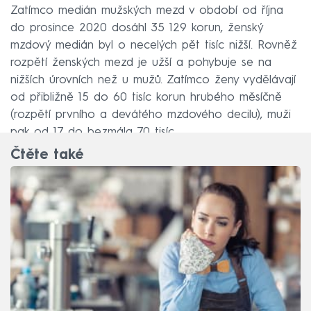
Zatímco medián mužských mezd v období od října
do prosince 2020 dosáhl 35 129 korun, ženský
mzdový medián byl o necelých pět tisíc nižší. Rovněž
rozpětí ženských mezd je užší a pohybuje se na
nižších úrovních než u mužů. Zatímco ženy vydělávají
od přibližně 15 do 60 tisíc korun hrubého měsíčně
(rozpětí prvního a devátého mzdového decilu), muži
pak od 17 do bezmála 70 tisíc.
Čtěte také