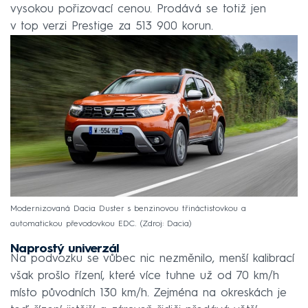
vysokou pořizovací cenou. Prodává se totiž jen
v top verzi Prestige za 513 900 korun.
Modernizovaná Dacia Duster s benzinovou třináctistovkou a
automatickou převodovkou EDC.
Zdroj: Dacia
Naprostý univerzál
Na podvozku se vůbec nic nezměnilo, menší kalibrací
však prošlo řízení, které více tuhne už od 70 km/h
místo původních 130 km/h. Zejména na okreskách je