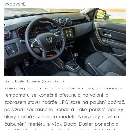
vybavení).
Dacia Duster Extreme
Zdroj: Dacia
Zákazníky lepších verzí jistě potěší i fakt, že ovládání
tempomatu se konečně přesunulo na volant a
zobrazení stavu nádrže LPG zase na palubní počítač,
po vzoru současného Sandera. Také použité opěrky
hlavy pochází z tohoto modelu. Navzdory novému
čalounění interiéru si však Dacia Duster ponechala