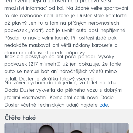
teď řízení jistější a zároveň řidiči předává větší
množství informací od kol. Na žádné velké sportování
to ale rozhodně není. Jízdně je Duster stále komfortní
až plavný. Jen tu a tam na příčných nerovnostech
podvozek „mlátí“, což je uvnitř auta dost nepříjemné.
Působí to navíc velmi lacině. Při ostřejší jízdě pak
nedokáže maskovat ani větší náklony karoserie a
silnou nedotáčivost přední nápravy.
Jinak ale poskytuje solidní porci pohodlí. Vysoký
podvozek (217 milimetrů) už jen dokazuje, že tohle
auto se nemusí bát ani náročnějších výletů mimo
asfalt. Duster je zkrátka takový všeuměl.
Na závěr bychom dodali jediné, za 11 let na trhu
Dacia Duster vykvetla do pěkného vozu s dobrými
jízdními vlastnostmi. Kompletní ceník nové Dacie
Duster včetně technických údajů najdete
zde
.
Čtěte také