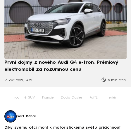
První dojmy z nového Audi Q4 e-tron: Prémiový
elektromobil za rozumnou cenu
6 min čtení
16. čvc 2021, 14:21
rodinné SUV
Francie
Dacia Duster
Paříž
interiér
Bart Běhal
Díky svému otci mohl k motoristickému světu přičichnout