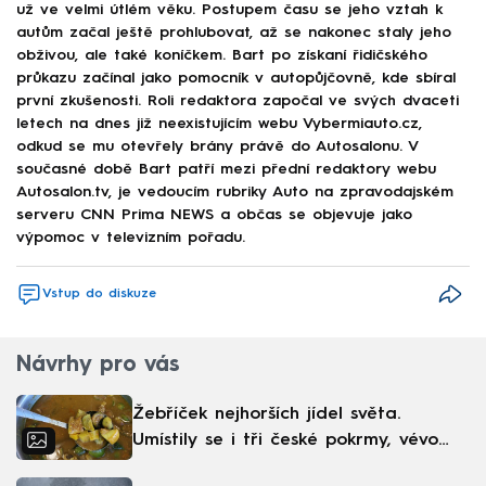
už ve velmi útlém věku. Postupem času se jeho vztah k
autům začal ještě prohlubovat, až se nakonec staly jeho
obživou, ale také koníčkem. Bart po získaní řidičského
průkazu začínal jako pomocník v autopůjčovně, kde sbíral
první zkušenosti. Roli redaktora započal ve svých dvaceti
letech na dnes již neexistujícím webu Vybermiauto.cz,
odkud se mu otevřely brány právě do Autosalonu. V
současné době Bart patří mezi přední redaktory webu
Autosalon.tv, je vedoucím rubriky Auto na zpravodajském
serveru CNN Prima NEWS a občas se objevuje jako
výpomoc v televizním pořadu.
Vstup do diskuze
Návrhy pro vás
Žebříček nejhorších jídel světa.
Umístily se i tři české pokrmy, vévodí
skandinávská kuchyně