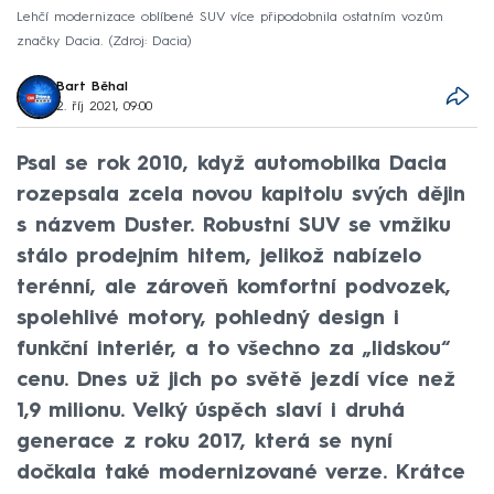
Lehčí modernizace oblíbené SUV více připodobnila ostatním vozům
značky Dacia.
Zdroj: Dacia
Bart Běhal
2. říj 2021, 09:00
Psal se rok 2010, když automobilka Dacia
rozepsala zcela novou kapitolu svých dějin
s názvem Duster. Robustní SUV se vmžiku
stálo prodejním hitem, jelikož nabízelo
terénní, ale zároveň komfortní podvozek,
spolehlivé motory, pohledný design i
funkční interiér, a to všechno za „lidskou“
cenu. Dnes už jich po světě jezdí více než
1,9 milionu. Velký úspěch slaví i druhá
generace z roku 2017, která se nyní
dočkala také modernizované verze. Krátce