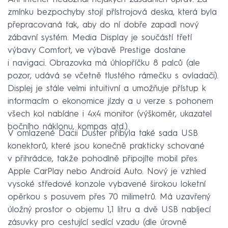
zmínku bezpochyby stojí přístrojová deska, která byla
přepracovaná tak, aby do ní dobře zapadl nový
zábavní systém. Media Display je součástí třetí
výbavy Comfort, ve výbavě Prestige dostane
i navigaci. Obrazovka má úhlopříčku 8 palců (ale
pozor, udává se včetně tlustého rámečku s ovladači).
Displej je stále velmi intuitivní a umožňuje přístup k
informacím o ekonomice jízdy a u verze s pohonem
všech kol nabídne i 4x4 monitor (výškoměr, ukazatel
bočního náklonu, kompas atd.).
V omlazené Dacii Duster přibyla také sada USB
konektorů, které jsou konečně prakticky schované
v přihrádce, takže pohodlně připojíte mobil přes
Apple CarPlay nebo Android Auto. Nový je vzhled
vysoké středové konzole vybavené širokou loketní
opěrkou s posuvem přes 70 milimetrů. Má uzavřený
úložný prostor o objemu 1,1 litru a dvě USB nabíjecí
zásuvky pro cestující sedící vzadu (dle úrovně