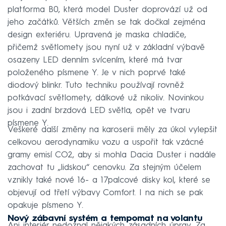
platforma B0, která model Duster doprovází už od
jeho začátků. Větších změn se tak dočkal zejména
design exteriéru. Upravená je maska chladiče,
přičemž světlomety jsou nyní už v základní výbavě
osazeny LED denním svícením, které má tvar
položeného písmene Y. Je v nich poprvé také
diodový blinkr. Tuto techniku používají rovněž
potkávací světlomety, dálkové už nikoliv. Novinkou
jsou i zadní brzdová LED světla, opět ve tvaru
písmene Y.
Veškeré další změny na karoserii měly za úkol vylepšit
celkovou aerodynamiku vozu a uspořit tak vzácné
gramy emisí CO2, aby si mohla Dacia Duster i nadále
zachovat tu „lidskou“ cenovku. Za stejným účelem
vznikly také nové 16- a 17palcové disky kol, které se
objevují od třetí výbavy Comfort. I na nich se pak
opakuje písmeno Y.
Nový zábavní systém a tempomat na volantu
Ani interiér nedoznal nějakých zásadních úprav. Za