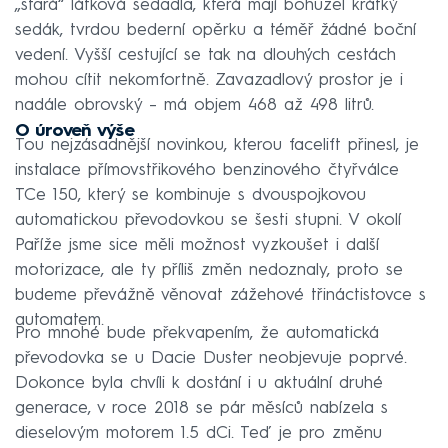
„stará“ látková sedadla, která mají bohužel krátký
sedák, tvrdou bederní opěrku a téměř žádné boční
vedení. Vyšší cestující se tak na dlouhých cestách
mohou cítit nekomfortně. Zavazadlový prostor je i
nadále obrovský – má objem 468 až 498 litrů.
O úroveň výše
Tou nejzásadnější novinkou, kterou facelift přinesl, je
instalace přímovstřikového benzinového čtyřválce
TCe 150, který se kombinuje s dvouspojkovou
automatickou převodovkou se šesti stupni. V okolí
Paříže jsme sice měli možnost vyzkoušet i další
motorizace, ale ty příliš změn nedoznaly, proto se
budeme převážně věnovat zážehové třináctistovce s
automatem.
Pro mnohé bude překvapením, že automatická
převodovka se u Dacie Duster neobjevuje poprvé.
Dokonce byla chvíli k dostání i u aktuální druhé
generace, v roce 2018 se pár měsíců nabízela s
dieselovým motorem 1.5 dCi. Teď je pro změnu