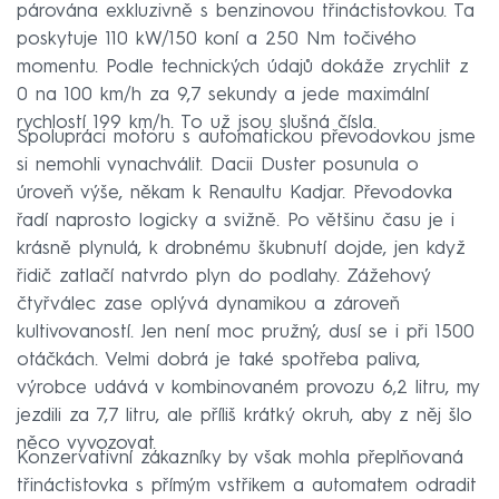
párována exkluzivně s benzinovou třináctistovkou. Ta
poskytuje 110 kW/150 koní a 250 Nm točivého
momentu. Podle technických údajů dokáže zrychlit z
0 na 100 km/h za 9,7 sekundy a jede maximální
rychlostí 199 km/h. To už jsou slušná čísla.
Spolupráci motoru s automatickou převodovkou jsme
si nemohli vynachválit. Dacii Duster posunula o
úroveň výše, někam k Renaultu Kadjar. Převodovka
řadí naprosto logicky a svižně. Po většinu času je i
krásně plynulá, k drobnému škubnutí dojde, jen když
řidič zatlačí natvrdo plyn do podlahy. Zážehový
čtyřválec zase oplývá dynamikou a zároveň
kultivovaností. Jen není moc pružný, dusí se i při 1500
otáčkách. Velmi dobrá je také spotřeba paliva,
výrobce udává v kombinovaném provozu 6,2 litru, my
jezdili za 7,7 litru, ale příliš krátký okruh, aby z něj šlo
něco vyvozovat.
Konzervativní zákazníky by však mohla přeplňovaná
třináctistovka s přímým vstřikem a automatem odradit