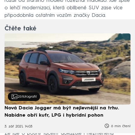
rozdíl od staršího modelu rozeznal málokdo. Jde spíše
o lehčí modernizaci, která oblíbené SUV zase více
připodobnila ostatním vozům značky Dacia.
Čtěte také
26
fotografií
Nová Dacia Jogger má být nejlevnější na trhu.
Nabídne obří kufr, LPG i hybridní pohon
6 min čtení
3. zář 2021, 14:03
Že jde o pouhý facelift dokazuje i nezměněná