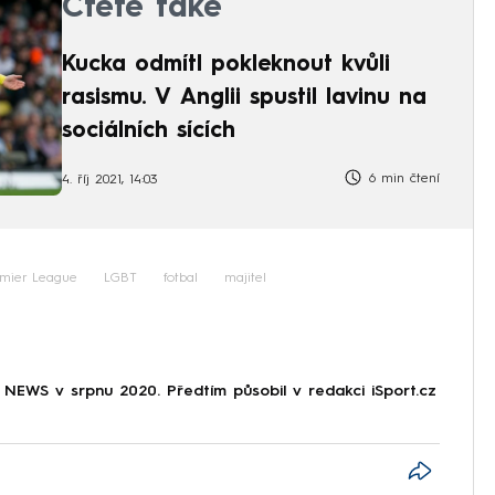
Čtěte také
Kucka odmítl pokleknout kvůli
rasismu. V Anglii spustil lavinu na
sociálních sících
6 min čtení
4. říj 2021, 14:03
emier League
LGBT
fotbal
majitel
NEWS v srpnu 2020. Předtím působil v redakci iSport.cz