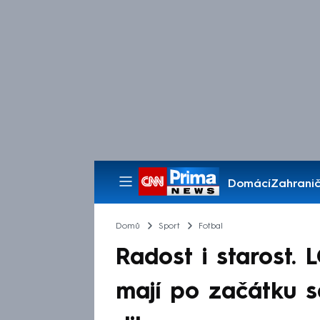
Domácí
Zahranič
Pořady
Domů
Sport
Fotbal
Radost i starost.
mají po začátku 