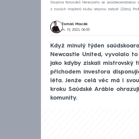
Skupina fanoušků Newcastlu se saúdskoarabskou v
z nových majitelů klubu stejnou radost.
Zdroj: Pro
Tomáš Macák
14. říj 2021, 06:55
Když minulý týden saúdskoarabs
Newcastle United, vyvolalo to 
jako kdyby získali mistrovský ti
příchodem investora disponuj
léta. Jenže celá věc má i svou 
kroku Saúdské Arábie ohrazují
komunity.