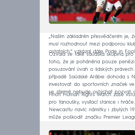
„Naším základním přesvědčením je, ž
musí rozhodnout mezi podporou klub
ostatních,“ vzkázal dále Pride in Foot
Ozvala se také saúdská skupina pro 
toho, že je poháněna pouze penězi a
posuzování úvah o lidských právech.
případě Saúdské Arábie dohoda s Ne
investovat do sportovních značek ve 
se zřejmě nebude ostýchat pozvat da
Hnutí Human Rights Watch zase vstu
pro fanoušky, vysílací stanice i hráč
Newcastlu navíc námitky i zbylých 19
může poškodit značku Premier Leag