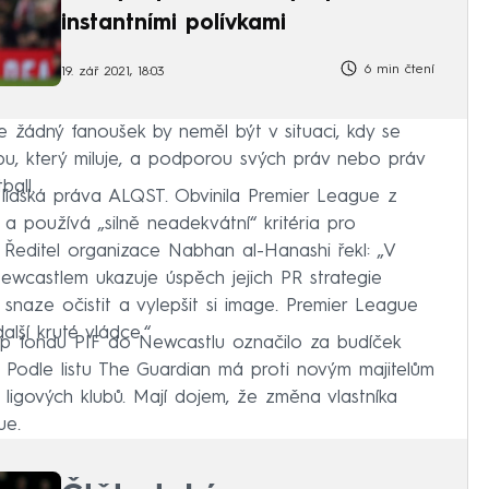
instantními polívkami
6 min čtení
19. zář 2021, 18:03
e žádný fanoušek by neměl být v situaci, kdy se
u, který miluje, a podporou svých práv nebo práv
ball.
lidská práva ALQST. Obvinila Premier League z
 používá „silně neadekvátní“ kritéria pro
 Ředitel organizace Nabhan al-Hanashi řekl: „V
wcastlem ukazuje úspěch jejich PR strategie
snaze očistit a vylepšit si image. Premier League
lší kruté vládce.“
p fondu PIF do Newcastlu označilo za budíček
e. Podle listu The Guardian má proti novým majitelům
 ligových klubů. Mají dojem, že změna vlastníka
ue.