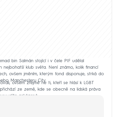
ad bin Salmán stojící i v čele PIF udělal
nejbohatší klub světa. Není známo, kolik financí
tech, ovšem jměním, kterým fond disponuje, strká do
 nebo Manchesteru City.
vali, ovšem zřejmě ne ti, kteří se hlásí k LGBT
 přichází ze země, kde se obecně na lidská práva
sexualita zakázaná.