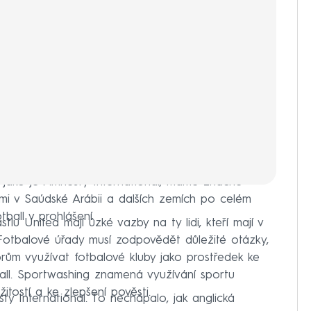
, jako je Amnesty International, máme značné
mi v Saúdské Arábii a dalších zemích po celém
tball v prohlášení.
stlu United mají úzké vazby na ty lidi, kteří mají v
Fotbalové úřady musí zodpovědět důležité otázky,
rům využívat fotbalové kluby jako prostředek ke
ball. Sportwashing znamená využívání sportu
itostí a ke zlepšení pověsti.
y International. To nechápalo, jak anglická