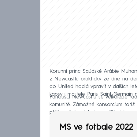
Korunní princ Saúdské Arábie Muhamm
z Newcastlu prakticky ze dne na den 
do United hodlá vpravit v dalších le
kapsy i majitele Paris Saint-Germain
Fanoušci Newcastlu se velkolepě rado
komunitě. Zámožné konsorcium totiž
příliš nedbá a kde je například homo
MS ve fotbale 2022