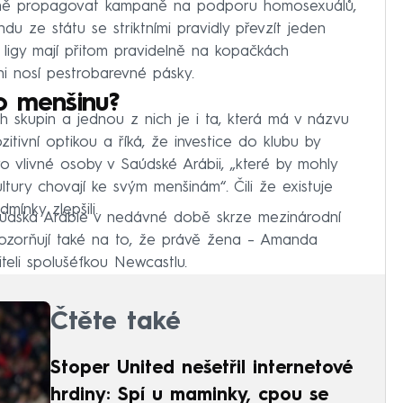
aně propagovat kampaně na podporu homosexuálů,
u ze státu se striktními pravidly převzít jeden
ní“ ligy mají přitom pravidelně na kopačkách
ni nosí pestrobarevné pásky.
o menšinu?
skupin a jednou z nich je i ta, která má v názvu
itivní optikou a říká, že investice do klubu by
ro vlivné osoby v Saúdské Arábii, „které by mohly
ltury chovají ke svým menšinám“. Čili že existuje
mínky zlepšili.
Saúdská Arábie v nedávné době skrze mezinárodní
Upozorňují také na to, že právě žena – Amanda
eli spolušéfkou Newcastlu.
Čtěte také
Stoper United nešetřil internetové
hrdiny: Spí u maminky, cpou se