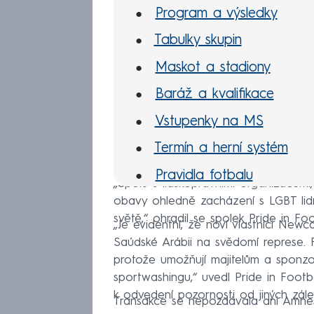
Program a výsledky
Tabulky skupin
Maskot a stadiony
Baráž a kvalifikace
Vstupenky na MS
Termín a herní systém
Pravidla fotbalu
„Spolu s lidskoprávními organizacemi
obavy ohledně zacházení s LGBT lid
světě,“ ohradil se spolek Pride in Foo
„Je evidentní, že noví vlastníci Newca
Saúdské Arábii na svědomí represe. 
protože umožňují majitelům a sponzo
sportwashingu,“ uvedl Pride in Foot
k odvedení pozornosti od jiných zálež
Transakce se nepozdávala ani Amnest