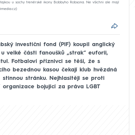
lajkou u sochy trenérské ikony Bobbyho Robsona. Ne všichni ale mají
fimedia.cz
ký investiční fond (PIF) koupil anglický
u velké části fanoušků „strak“ euforii,
tul. Fotbaloví příznivci se těší, že s
ícího bezednou kasou čekají klub hvězdná
stinnou stránku. Nejhlasitěji se proti
 organizace bojující za práva LGBT