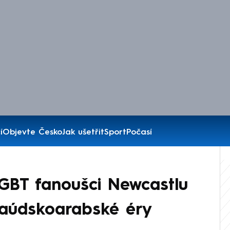
í
Objevte Česko
Jak ušetřit
Sport
Počasí
 LGBT fanoušci Newcastlu
saúdskoarabské éry