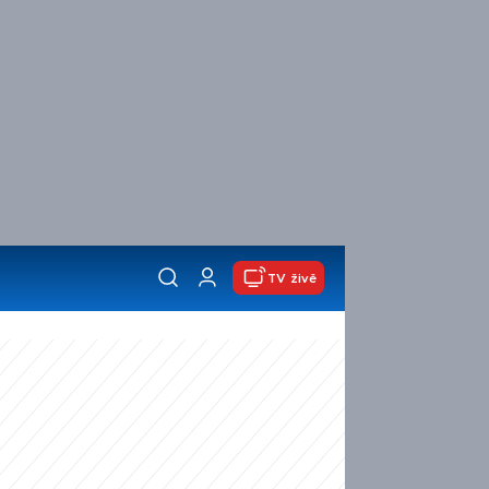
TV živě