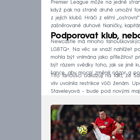
Premier League může na jedné str
když pak na straně druhé umožní fond
z jejích klubů. Hráči z elitní „ostrov
zašněrované duhové tkaničky, kapitá
Podporovat klub, neb
Newcastle má mnoho fanouškovských 
LGBTQ+. Na věc se snaží nahlížet poz
mohla být vnímána jako příležitost p
být rázem svědky toho, jak se jiné ku
šance, aby mocní změnili názor a pod
Tito fanoušci odkazují na fakt, že 
vliv uvolnila restrikce vůči ženám. 
Staveleyová – bude pod novými majit