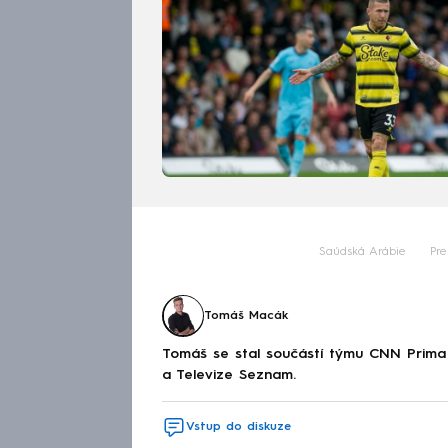
Saúdská Arábie
Pr
Tomáš Macák
Tomáš se stal součástí týmu CNN Prima 
a Televize Seznam.
Vstup do diskuze