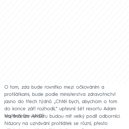
O tom, zda bude rovnítko mezi očkováním a
protilátkami, bude podle ministerstva zdravotnictví
jasno do třech týdnů. „Chtěl bych, abychom o tom
do konce září rozhodli,“ upřesnil šéf resortu Adam
Vojtěch (za ANO).
Na finálním verdiktu budou mít velký podíl odborníci.
Názory na uznávání protilátek se různí, přesto