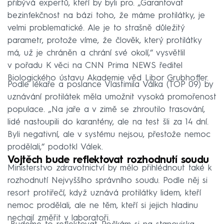
přibývá expertů, kteří by byli pro. „Garantovat
bezinfekčnost na bázi toho, že máme protilátky, je
velmi problematické. Ale je to strašně důležitý
parametr, protože víme, že člověk, který protilátky
má, už je chráněn a chrání své okolí,“ vysvětlil
v pořadu K věci na CNN Prima NEWS ředitel
Biologického ústavu Akademie věd Libor Grubhoffer.
Podle lékaře a poslance Vlastimila Válka (TOP 09) by
uznávání protilátek měla umožnit vysoká promořenost
populace. „Na jaře a v zimě se zhroutilo trasování,
lidé nastoupili do karantény, ale na test šli za 14 dní.
Byli negativní, ale v systému nejsou, přestože nemoc
prodělali,“ podotkl Válek.
Vojtěch bude reflektovat rozhodnutí soudu
Ministerstvo zdravotnictví by mělo přihlédnout také k
rozhodnutí Nejvyššího správního soudu. Podle něj si
resort protiřečí, když uznává protilátky lidem, kteří
nemoc prodělali, ale ne těm, kteří si jejich hladinu
nechají změřit v laboratoři.