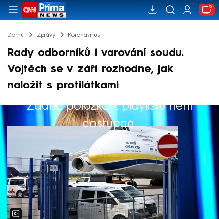
Domů
Zprávy
Koronavirus
Rady odborníků i varování soudu.
Vojtěch se v září rozhodne, jak
naložit s protilátkami
Žádná položka z playlistu není
Výběr redakce
dostupná.