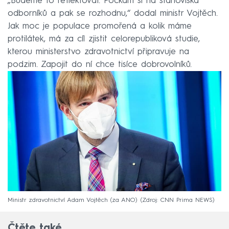
„Budeme to reflektovat. Počkám si na stanoviska
odborníků a pak se rozhodnu,“ dodal ministr Vojtěch.
Jak moc je populace promořená a kolik máme
protilátek, má za cíl zjistit celorepubliková studie,
kterou ministerstvo zdravotnictví připravuje na
podzim. Zapojit do ní chce tisíce dobrovolníků.
Ministr zdravotnictví Adam Vojtěch (za ANO)
Zdroj: CNN Prima NEWS
Čtěte také