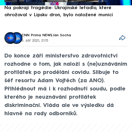
Na pokraji tragédie: Ukrajinské letadlo, které
P
ohrožoval v Lipsku dron, bylo naložené municí
e
CNN Prima NEWS
,
Jan Socha
6. zář 2021, 21:15
Do konce září ministerstvo zdravotnictví
rozhodne o tom, jak naloží s (ne)uznáváním
protilátek po prodělání covidu. Slibuje to
šéf resortu Adam Vojtěch (za ANO).
Přihlédnout má i k rozhodnutí soudu, podle
kterého je neuznávání protilátek
diskriminační. Vláda ale ve výsledku dá
hlavně na rady odborníků.