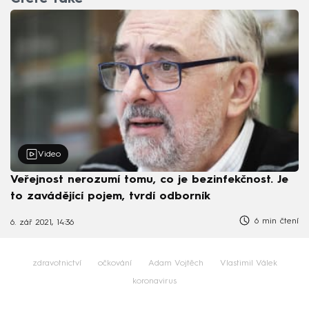
Video
Veřejnost nerozumí tomu, co je bezinfekčnost. Je
to zavádějící pojem, tvrdí odborník
6 min čtení
6. zář 2021, 14:36
zdravotnictví
očkování
Adam Vojtěch
Vlastimil Válek
koronavirus