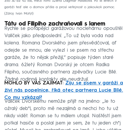
žilo 30 až 40 lidí, mezi nimi 52letá Dagmar Paláková. Po 18 letech v
garáži teď ale o domov přišla a prosí veřejnost o jakoukoli pomoc.
Zdroj: Ivan Motýl
Tátu od Filipiho zachraňovali s lanem
Rychle se potápějící garážovou noclehárnu opouštěl
Valíček jako předposlední. „To už byla voda nad
kolena. Romana Dvorského jsem přesvědčoval, ať
odejde se mnou, ale vylezl i se psem na střechu
garáže, že to nějak přežijí,“ popisuje týden staré
drama. 62letý Roman Dvorský je otcem Radka
Filipiho, současného partnera zpěvačky Lucie Bílé.
Žádné rodinné kontakty ale neudržují.
MOHLO BY VÁS ZAJÍMAT:
Žiju se psem v garáži a
živí nás popelnice, říká otec partnera Lucie Bílé.
Co mu vzkázal?
Valíček Dvorskému nemůže přijít na jméno: „Je to
ožralý deb*l, proto mě nezajímá a nechci ho tu už
nikdy vidět. Roman se tu málem utopil. Naštěstí jsem
potkal hasiče a poslal jsem je sem, že tu jeden ch*j