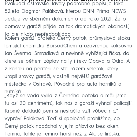
Evakuaci ostravské favely podrobně popisuje také
52letá Dagmar Paláková, kterou CNN Prima NEWS
sleduje ve sběrném dokumentu od roku 2021. Že o
domov v garáži přijde za tak dramatických okolností,
to ale nikdo nepředpokládal.
Kolem garáží protéká Černý potok, průmyslová stoka
lemující chemičku BorsodChem a uzavřenou koksovnu
Jan Šverma. Smradlavá a nevinně vyhlížející říčka, do
které se během záplav nalily i řeky Opava a Odra. A
z kanálu na periférii se stal rázem veletok, který
utopil stovky garáží, vlastně největší garážové
městečko v Ostravě. Původně pro auta horníků a
hutníků.
„Když se voda vylila z Černého potoka a měli jsme
tu asi 20 centimetrů, tak nás z garáží vyhnali policajti.
Kromě dokladů jsem si nestačila vzít vůbec nic,“
vypráví Paláková. Teď si společně prohlížíme, co
Černý potok napáchal v jejím příbytku bez oken.
Temno, tohle je temno horší než z Aloise Jiráska.