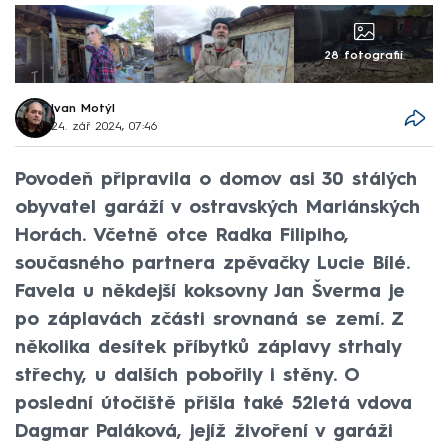
28 fotografií
Ivan Motýl
24. zář 2024, 07:46
Povodeň připravila o domov asi 30 stálých
obyvatel garáží v ostravských Mariánských
Horách. Včetně otce Radka Filipiho,
současného partnera zpěvačky Lucie Bílé.
Favela u někdejší koksovny Jan Šverma je
po záplavách zčásti srovnaná se zemí. Z
několika desítek příbytků záplavy strhaly
střechy, u dalších pobořily i stěny. O
poslední útočiště přišla také 52letá vdova
Dagmar Paláková, jejíž živoření v garáži