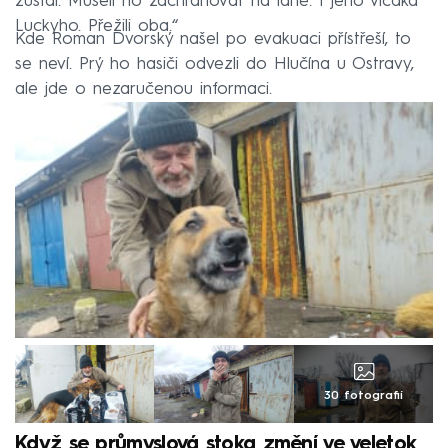
zůstal. Museli ho zachraňovat na laně. I jeho vlčáka
Luckyho. Přežili oba.“
Kde Roman Dvorský našel po evakuaci přístřeší, to
se neví. Prý ho hasiči odvezli do Hlučína u Ostravy,
ale jde o nezaručenou informaci.
30 fotografií
Když se průmyslová stoka změní ve veletok