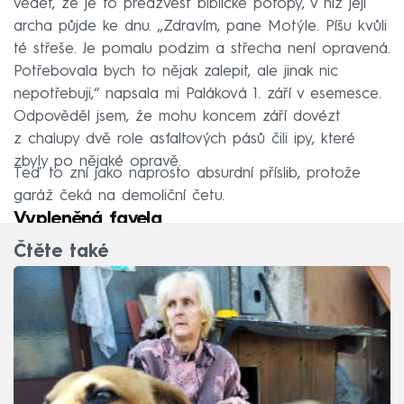
vědět, že je to předzvěst biblické potopy, v níž její
archa půjde ke dnu. „Zdravím, pane Motýle. Píšu kvůli
té střeše. Je pomalu podzim a střecha není opravená.
Potřebovala bych to nějak zalepit, ale jinak nic
nepotřebuji,“ napsala mi Paláková 1. září v esemesce.
Odpověděl jsem, že mohu koncem září dovézt
z chalupy dvě role asfaltových pásů čili ipy, které
zbyly po nějaké opravě.
Teď to zní jako naprosto absurdní příslib, protože
garáž čeká na demoliční četu.
Vypleněná favela
Čtěte také