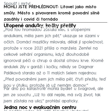
Spoušť i mrtví.
MOHLI JSTE PŘEHLÉDNOUT: Litovel jako místo
smůly. Město s pivovarem kromě povodní silně
zasáhly i covid či tornádo
Utopené andulky, kočky přežily
Failed to fetch
„Pod tou hromadou zůstala klec s utopenými
andulkami, měla jsem jich pět,“ ukazuje se slzami v
očích. Domácí mazlíčky milovala, dělali jí společnost,
protože v roce 2021 přišla o manžela. Zemřel na
celkové selhání organismu, když dlouhodobě
ignoroval péči o chrup a dostal otravu krve. Kromě
andulek žily v garáži i kočky, někdy se Dagmar
Paláková starala až o 11 malých šelem najednou.
„Před povodněmi jsem jich měla pět, čtyři přežily, teď
jsou v útulku, protože já už nemám domov.“
Pár dnů po katastrofě mohla bydlet u švagrové, ale
jen ze soucitu. „Už to dál nejde, má svůj život, tak
jsem zůstala na ulici,“ prohlásí apaticky.
Jedna noc v evakuačním centru