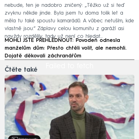
nebude, ten je nadobro zničený: „Těžko už si teď
zvyknu někde jinde. Byla jsem tu doma tolik let a
měla tu také spoustu kamarádů. A vůbec netuším, kde
vlastně jsou.“ Záplavy celou komunitu z garáží asi
navždy rozdělily, tady už není co hledat...
MOHLI JSTE PŘEHLÉDNOUT: Povodeň odnesla
manželům dům: Přesto chtěli volit, ale nemohli.
Dojatě děkovali záchranářům
Failed to fetch
Čtěte také