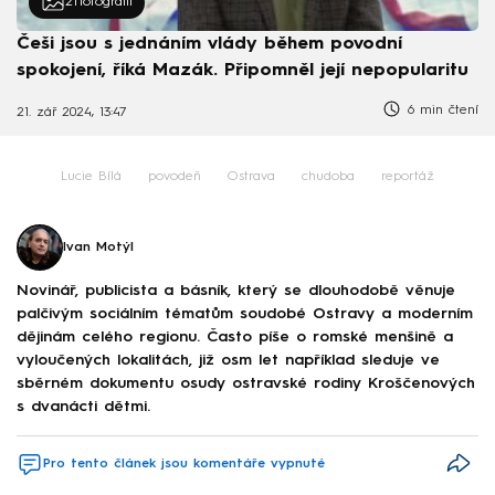
21
fotografií
Češi jsou s jednáním vlády během povodní
spokojení, říká Mazák. Připomněl její nepopularitu
6 min čtení
21. zář 2024, 13:47
Lucie Bílá
povodeň
Ostrava
chudoba
reportáž
Ivan Motýl
Novinář, publicista a básník, který se dlouhodobě věnuje
palčivým sociálním tématům soudobé Ostravy a moderním
dějinám celého regionu. Často píše o romské menšině a
vyloučených lokalitách, již osm let například sleduje ve
sběrném dokumentu osudy ostravské rodiny Kroščenových
s dvanácti dětmi.
Pro tento článek jsou komentáře vypnuté