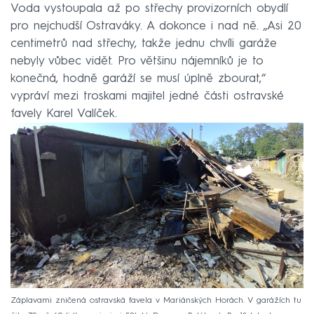
Voda vystoupala až po střechy provizorních obydlí
pro nejchudší Ostraváky. A dokonce i nad ně. „Asi 20
centimetrů nad střechy, takže jednu chvíli garáže
nebyly vůbec vidět. Pro většinu nájemníků je to
konečná, hodně garáží se musí úplně zbourat,“
vypráví mezi troskami majitel jedné části ostravské
favely Karel Valíček.
Záplavami zničená ostravská favela v Mariánských Horách. V garážích tu