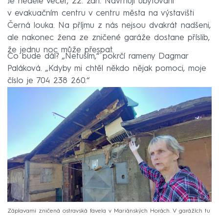
Je neděle večer, 22. září. Navrhuji ubytování
v evakuačním centru v centru města na výstavišti
Černá louka. Na příjmu z nás nejsou dvakrát nadšeni,
ale nakonec žena ze zničené garáže dostane příslib,
že jednu noc může přespat.
Co bude dál? „Netuším,“ pokrčí rameny Dagmar
Paláková. „Kdyby mi chtěl někdo nějak pomoci, moje
číslo je 704 238 260.“
Záplavami zničená ostravská favela v Mariánských Horách. V garážích tu