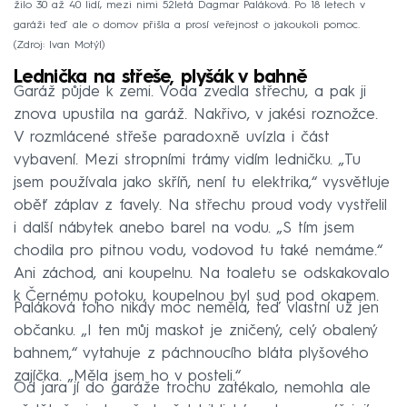
žilo 30 až 40 lidí, mezi nimi 52letá Dagmar Paláková. Po 18 letech v
garáži teď ale o domov přišla a prosí veřejnost o jakoukoli pomoc.
Zdroj: Ivan Motýl
Lednička na střeše, plyšák v bahně
Garáž půjde k zemi. Voda zvedla střechu, a pak ji
znova upustila na garáž. Nakřivo, v jakési roznožce.
V rozmlácené střeše paradoxně uvízla i část
vybavení. Mezi stropními trámy vidím ledničku. „Tu
jsem používala jako skříň, není tu elektrika,“ vysvětluje
oběť záplav z favely. Na střechu proud vody vystřelil
i další nábytek anebo barel na vodu. „S tím jsem
chodila pro pitnou vodu, vodovod tu také nemáme.“
Ani záchod, ani koupelnu. Na toaletu se odskakovalo
k Černému potoku, koupelnou byl sud pod okapem.
Paláková toho nikdy moc neměla, teď vlastní už jen
občanku. „I ten můj maskot je zničený, celý obalený
bahnem,“ vytahuje z páchnoucího bláta plyšového
zajíčka. „Měla jsem ho v posteli.“
Od jara jí do garáže trochu zatékalo, nemohla ale