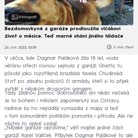
15
fotografií
Bezdomovkyně z garáže prodloužila vlčákovi
život o měsíce. Teď marně shání jiného hlídače
6 min čtení
26. čvn 2023, 06:59
V uličce, kde Dagmar Paláková žila 18 let, voda
většinu střech rovnou sejmula z garáží. Ghetto tu
působí jako rozstřílená brazilská favela. Chudinská
čtvrť po zásahu policistů či armády, kteří si to přijeli
vyřídit s nějakým drogovým gangem.
Tady žádnou pomoc dobrovolníků ani nikdo nečeká.
Je to bohem i městem zapomenutý kus Ostravy,
radnice by ho nejraději vymazala z mapy a teď
v tom komunálním politikům pomohla i příroda. Ale ne
všichni to úplně vzdají.
„Nějaké garáže opravíme,“ věří majitel jedné části
garáží Karel Valíček. Příbytek Dagmar Palákové to ale