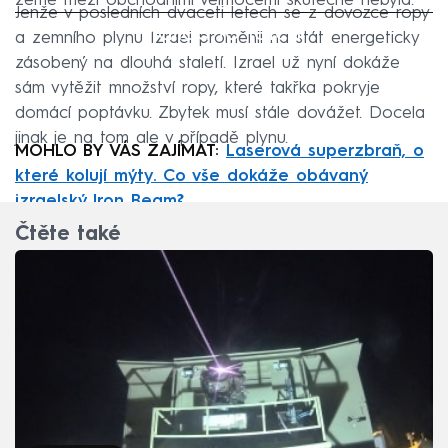
země mezi obchodními velmocemi skutečně nebyla.
Jenže v posledních dvaceti letech se z dovozce ropy
Failed to fetch
a zemního plynu Izrael proměnil na stát energeticky
zásobený na dlouhá staletí. Izrael už nyní dokáže
sám vytěžit množství ropy, které takřka pokryje
domácí poptávku. Zbytek musí stále dovážet. Docela
jinak je na tom ale v případě plynu.
MOHLO BY VÁS ZAJÍMAT:
Laserová superzbraň, o
které kolují mýty. Co vše dokáže obávaný
izraelský Iron Beam?
Čtěte také