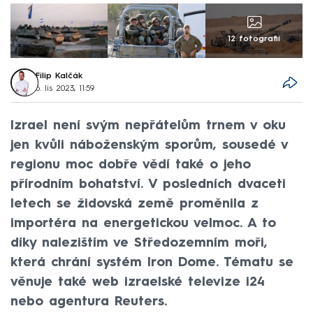
12 fotografií
Filip Kalčák
6. lis 2023, 11:59
Izrael není svým nepřátelům trnem v oku
jen kvůli náboženským sporům, sousedé v
regionu moc dobře vědí také o jeho
přírodním bohatství. V posledních dvaceti
letech se židovská země proměnila z
importéra na energetickou velmoc. A to
díky nalezištím ve Středozemním moři,
která chrání systém Iron Dome. Tématu se
věnuje také web izraelské televize i24
nebo agentura Reuters.