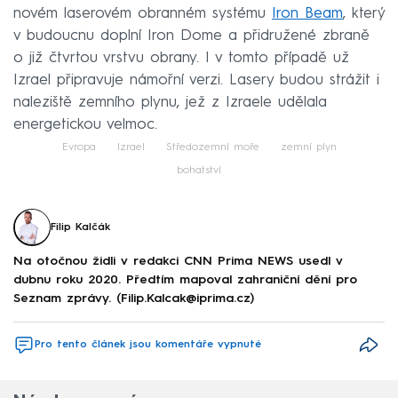
novém laserovém obranném systému
Iron Beam
, který
v budoucnu doplní Iron Dome a přidružené zbraně
o již čtvrtou vrstvu obrany. I v tomto případě už
Izrael připravuje námořní verzi. Lasery budou strážit i
naleziště zemního plynu, jež z Izraele udělala
energetickou velmoc.
Evropa
Izrael
Středozemní moře
zemní plyn
bohatství
Filip Kalčák
Na otočnou židli v redakci CNN Prima NEWS usedl v
dubnu roku 2020. Předtím mapoval zahraniční dění pro
Seznam zprávy. (Filip.Kalcak@iprima.cz)
Pro tento článek jsou komentáře vypnuté