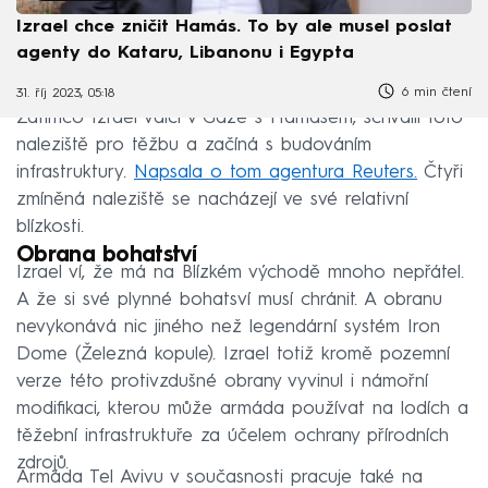
Izrael chce zničit Hamás. To by ale musel poslat
agenty do Kataru, Libanonu i Egypta
6 min čtení
31. říj 2023, 05:18
Zatímco Izrael válčí v Gaze s Hamásem, schválil toto
naleziště pro těžbu a začíná s budováním
infrastruktury.
Napsala o tom agentura Reuters.
Čtyři
zmíněná naleziště se nacházejí ve své relativní
blízkosti.
Obrana bohatství
Izrael ví, že má na Blízkém východě mnoho nepřátel.
A že si své plynné bohatsví musí chránit. A obranu
nevykonává nic jiného než legendární systém Iron
Dome (Železná kopule). Izrael totiž kromě pozemní
verze této protivzdušné obrany vyvinul i námořní
modifikaci, kterou může armáda používat na lodích a
těžební infrastruktuře za účelem ochrany přírodních
zdrojů.
Armáda Tel Avivu v současnosti pracuje také na