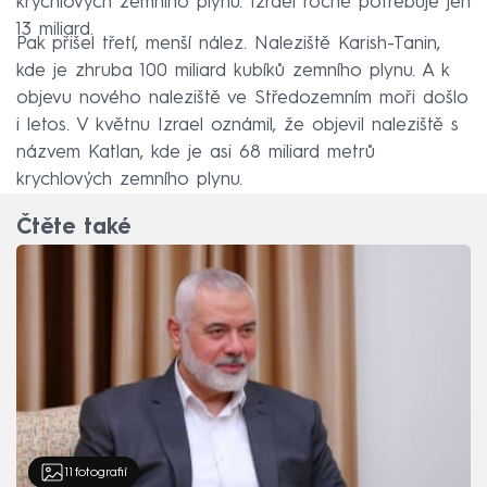
krychlových zemního plynu. Izrael ročně potřebuje jen
13 miliard.
Pak přišel třetí, menší nález. Naleziště Karish-Tanin,
kde je zhruba 100 miliard kubíků zemního plynu. A k
objevu nového naleziště ve Středozemním moři došlo
i letos. V květnu Izrael oznámil, že objevil naleziště s
názvem Katlan, kde je asi 68 miliard metrů
krychlových zemního plynu.
Čtěte také
11
fotografií