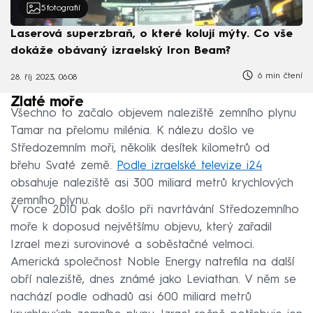
5
fotografií
Laserová superzbraň, o které kolují mýty. Co vše
dokáže obávaný izraelský Iron Beam?
6 min čtení
28. říj 2023, 06:08
Zlaté moře
Všechno to začalo objevem naleziště zemního plynu
Tamar na přelomu milénia. K nálezu došlo ve
Středozemním moři, několik desítek kilometrů od
břehu Svaté země.
Podle izraelské televize i24
obsahuje naleziště asi 300 miliard metrů krychlových
zemního plynu.
V roce 2010 pak došlo při navrtávání Středozemního
moře k doposud největšímu objevu, který zařadil
Izrael mezi surovinové a soběstačné velmoci.
Americká společnost Noble Energy natrefila na další
obří naleziště, dnes známé jako Leviathan. V něm se
nachází podle odhadů asi 600 miliard metrů