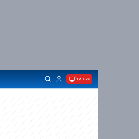
TV živě