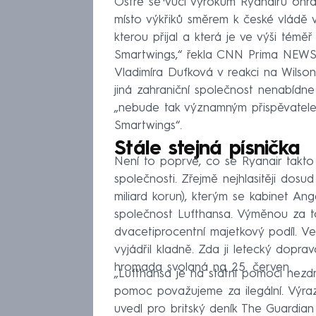
Ostře se vůči výrokům Ryanairu ohra
místo výkřiků směrem k české vládě vr
kterou přijal a která je ve výši tém
Smartwings,“ řekla CNN Prima NEWS
Vladimíra Dufková v reakci na Wilson
jiná zahraniční společnost nenabídne 
„nebude tak významným přispěvatel
Smartwings“.
Stále stejná písnička
Není to poprvé, co se Ryanair takto
společnosti. Zřejmě nejhlasitěji dosud
miliard korun), kterým se kabinet A
společnost Lufthansa. Výměnou za t
dvacetiprocentní majetkový podíl. V
vyjádřil kladně. Zda ji letecký dopra
hromada svolaná na 25. červen.
„Lufthansa je na státní pomoci nezdr
pomoc považujeme za ilegální. Výra
uvedl pro britský deník The Guardia