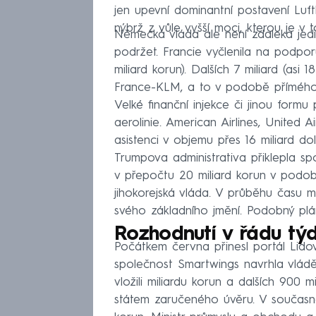
jen upevní dominantní postavení Luf
nýbrž z vůle vyšší moci, kterou je v 
Německá vláda ale není zdaleka jedi
podržet. Francie vyčlenila na podpor
miliard korun). Dalších 7 miliard (asi 
France-KLM, a to v podobě přímého 
Velké finanční injekce či jinou formu
aerolinie. American Airlines, United A
asistenci v objemu přes 16 miliard do
Trumpova administrativa přiklepla spo
v přepočtu 20 miliard korun v podobě
jihokorejská vláda. V průběhu času 
svého základního jmění. Podobný plán
Rozhodnutí v řádu tý
Počátkem června přinesl portál Lido
společnost Smartwings navrhla vládě
vložili miliardu korun a dalších 900 
státem zaručeného úvěru. V součas