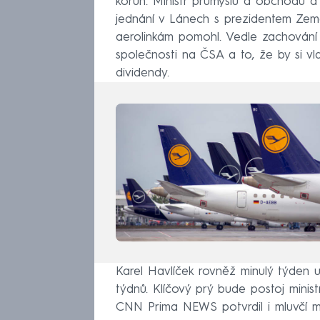
korun. Ministr průmyslu a obchodu a
jednání v Lánech s prezidentem Zem
aerolinkám pomohl. Vedle zachování 2
společnosti na ČSA a to, že by si vl
dividendy.
Karel Havlíček rovněž minulý týden u
týdnů. Klíčový prý bude postoj minist
CNN Prima NEWS potvrdil i mluvčí mi