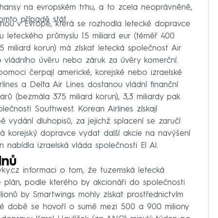
thansy na evropském trhu, a to zcela neoprávněně,
tomto případě stát.
nou v Evropě, která se rozhodla letecké dopravce
u leteckého průmyslu 15 miliard eur (téměř 400
185 miliard korun) má získat letecká společnost Air
vládního úvěru nebo záruk za úvěry komerční.
 pomoci čerpají americké, korejské nebo izraelské
irlines a Delta Air Lines dostanou vládní finanční
larů (bezmála 375 miliard korun), 3,3 miliardy pak
lečnosti Southwest. Korean Airlines získají
 vydání dluhopisů, za jejichž splacení se zaručí
má korejský dopravce vydat další akcie na navýšení
 nabídla izraelská vláda společnosti El Al.
dnů
vky.cz informaci o tom, že tuzemská letecká
 plán, podle kterého by akcionáři do společnosti
milionů by Smartwings mohly získat prostřednictvím
né době se hovoří o sumě mezi 500 a 900 miliony