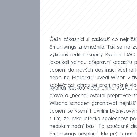
Čeští zákazníci si zaslouží co nejniž
Smartwings znemožnila. Tak se na z
výkonný ředitel skupiny Ryanair DAC 
jakoukoli volnou přepravní kapacitu pra
spojení do nových destinací včetně
nebo na Mallorku,“ uvedl Wilson v ti
společnost ohrazuje proti možné vlá
Ryanair českou vládu přímo vyzval, a
právo a „nechal ostatní přepravce za
Wilsona schopen garantovat nejnižší c
spojení se všemi hlavními byznysovými
s tím, že irská letecká společnost p
nediskriminační bázi. To současné di
Smartwings nesplňují. Jde prý o nar