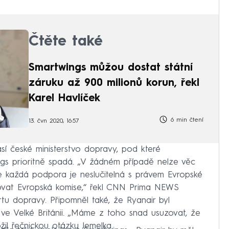
Čtěte také
Smartwings můžou dostat státní
záruku až 900 milionů korun, řekl
Karel Havlíček
6 min čtení
13. čvn 2020, 16:57
í české ministerstvo dopravy, pod které
gs prioritně spadá. „V žádném případě nelze věc
ž že každá podpora je neslučitelná s právem Evropské
vat Evropská komise,“ řekl CNN Prima NEWS
ortu dopravy. Připomněl také, že Ryanair byl
 ve Velké Británii. „Máme z toho snad usuzovat, že
il řečnickou otázku Jemelka.