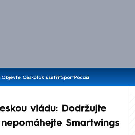
í
Objevte Česko
Jak ušetřit
Sport
Počasí
českou vládu: Dodržujte
 nepomáhejte Smartwings