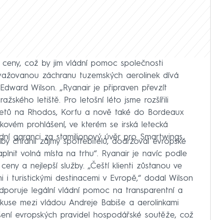
ší ceny, což by jim vládní pomoc společnosti
važovanou záchranu tuzemských aerolinek dívá
Edward Wilson. „Ryanair je připraven převzít
žského letiště. Pro letošní léto jsme rozšířili
 letů na Rhodos, Korfu a nově také do Bordeaux
skovém prohlášení, ve kterém se irská letecká
dní garanci za stamilionový úvěr pro Smartwings.
by chránil zájmy spotřebitelů, dodržoval evropské
plnit volná místa na trhu“. Ryanair je navíc podle
eny a nejlepší služby. „Čeští klienti zůstanou ve
 i turistickými destinacemi v Evropě,“ dodal Wilson
odporuje legální vládní pomoc na transparentní a
skuse mezi vládou Andreje Babiše a aerolinkami
ušení evropských pravidel hospodářské soutěže, což