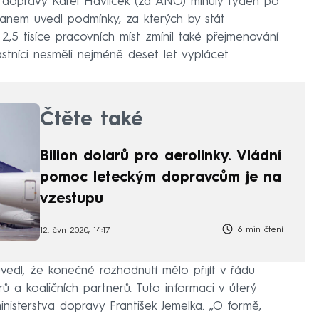
 dopravy Karel Havlíček (za ANO) minulý týden po
anem uvedl podmínky, za kterých by stát
,5 tisíce pracovních míst zmínil také přejmenování
astníci nesměli nejméně deset let vyplácet
Čtěte také
Bilion dolarů pro aerolinky. Vládní
pomoc leteckým dopravcům je na
vzestupu
6 min čtení
12. čvn 2020, 14:17
vedl, že konečné rozhodnutí mělo přijít v řádu
rů a koaličních partnerů. Tuto informaci v úterý
nisterstva dopravy František Jemelka. „O formě,