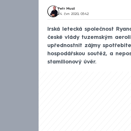
Petr Musil
24. čvn 2020, 05:42
Irská letecká společnost Ryan
české vlády tuzemským aeroli
upřednostnit zájmy spotřebit
hospodářskou soutěž, a nepo
stamilionový úvěr.