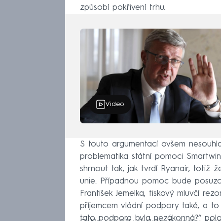
způsobí pokřivení trhu.
Video
S touto argumentací ovšem nesouhlas
problematika státní pomoci Smartwin
shrnout tak, jak tvrdí Ryanair, toti
unie. Případnou pomoc bude posuzo
František Jemelka, tiskový mluvčí rez
příjemcem vládní podpory také, a to
tato podpora byla nezákonná?“ polož