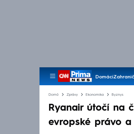
Domácí
Zahranič
Pořady
Domů
Zprávy
Ekonomika
Byznys
Ryanair útočí na 
evropské právo a