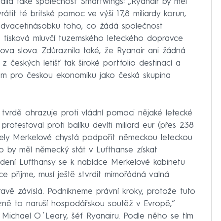
dila také společnost Smartwings: „Ryanair by měl
átit té britské pomoc ve výši 17,8 miliardy korun,
ěř dvacetinásobku toho, co žádá společnost
 tisková mluvčí tuzemského leteckého dopravce
ova slova. Zdůraznila také, že Ryanair ani žádná
z českých letišť tak široké portfolio destinací a
em pro českou ekonomiku jako česká skupina
 tvrdě ohrazuje proti vládní pomoci nějaké letecké
 protestoval proti balíku devíti miliard eur (přes 238
ngely Merkelové chystá podpořit německou leteckou
o by měl německý stát v Lufthanse získat
edení Lufthansy se k nabídce Merkelové kabinetu
vce přijme, musí ještě stvrdit mimořádná valná
avě závislá. Podnikneme právní kroky, protože tuto
zně to naruší hospodářskou soutěž v Evropě,“
n Michael O´Leary, šéf Ryanairu. Podle něho se tím