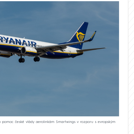
dná pomoc české vlády aerolinkám Smartwings v rozporu s evropským