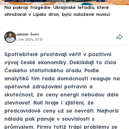
Na pokraji tragédie: Ukrajinské letadlo, které
P
ohrožoval v Lipsku dron, bylo naložené municí
e
Ladislav Šustr
3. čvn 2024, 07:15
Spotřebitelé přestávají věřit v pozitivní
vývoj české ekonomiky. Dokládají to čísla
Českého statistického úřadu. Podle
analytiků tím řada domácností reaguje na
opětovné zdražování potravin a
skutečnost, že ceny energií nebudou dále
zlevňovat. Roli hraje i zjištění, že
předcovidové ceny už se nevrátí. Nejhorší
nálada pak panuje v souvislosti s
průmyslem. Firmy totiž trápí problémy se