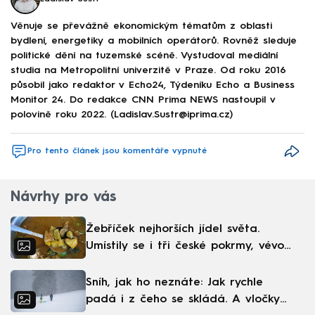
Věnuje se převážně ekonomickým tématům z oblasti
bydlení, energetiky a mobilních operátorů. Rovněž sleduje
politické dění na tuzemské scéně. Vystudoval mediální
studia na Metropolitní univerzitě v Praze. Od roku 2016
působil jako redaktor v Echo24, Týdeníku Echo a Business
Monitor 24. Do redakce CNN Prima NEWS nastoupil v
polovině roku 2022. (Ladislav.Sustr@iprima.cz)
Pro tento článek jsou komentáře vypnuté
Návrhy pro vás
Žebříček nejhorších jídel světa.
Umístily se i tři české pokrmy, vévodí
skandinávská kuchyně
Sníh, jak ho neznáte: Jak rychle
padá i z čeho se skládá. A vločky