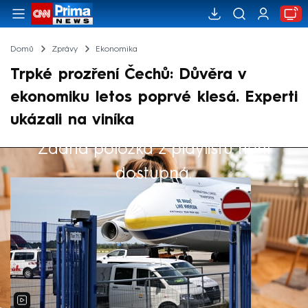
Domů
Zprávy
Ekonomika
Trpké prozření Čechů: Důvěra v
ekonomiku letos poprvé klesá. Experti
ukázali na viníka
Žádná položka z playlistu není
Výběr redakce
dostupná.