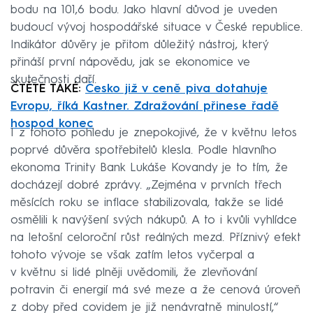
bodu na 101,6 bodu. Jako hlavní důvod je uveden
budoucí vývoj hospodářské situace v České republice.
Indikátor důvěry je přitom důležitý nástroj, který
přináší první nápovědu, jak se ekonomice ve
skutečnosti daří.
ČTĚTE TAKÉ:
Česko již v ceně piva dotahuje
Evropu, říká Kastner. Zdražování přinese řadě
hospod konec
I z tohoto pohledu je znepokojivé, že v květnu letos
poprvé důvěra spotřebitelů klesla. Podle hlavního
ekonoma Trinity Bank Lukáše Kovandy je to tím, že
docházejí dobré zprávy. „Zejména v prvních třech
měsících roku se inflace stabilizovala, takže se lidé
osmělili k navýšení svých nákupů. A to i kvůli vyhlídce
na letošní celoroční růst reálných mezd. Příznivý efekt
tohoto vývoje se však zatím letos vyčerpal a
v květnu si lidé plněji uvědomili, že zlevňování
potravin či energií má své meze a že cenová úroveň
z doby před covidem je již nenávratně minulostí,“