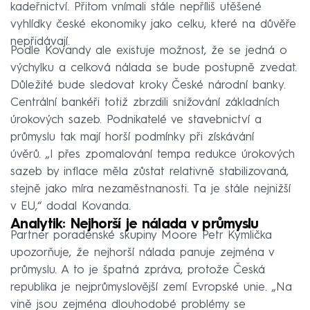
kadeřnictví. Přitom vnímali stále nepříliš utěšené
vyhlídky české ekonomiky jako celku, které na důvěře
nepřidávají.
Podle Kovandy ale existuje možnost, že se jedná o
výchylku a celková nálada se bude postupně zvedat.
Důležité bude sledovat kroky České národní banky.
Centrální bankéři totiž zbrzdili snižování základních
úrokových sazeb. Podnikatelé ve stavebnictví a
průmyslu tak mají horší podmínky při získávání
úvěrů. „I přes zpomalování tempa redukce úrokových
sazeb by inflace měla zůstat relativně stabilizovaná,
stejně jako míra nezaměstnanosti. Ta je stále nejnižší
v EU,“ dodal Kovanda.
Analytik: Nejhorší je nálada v průmyslu
Partner poradenské skupiny Moore Petr Kymlička
upozorňuje, že nejhorší nálada panuje zejména v
průmyslu. A to je špatná zpráva, protože Česká
republika je nejprůmyslovější zemí Evropské unie. „Na
vině jsou zejména dlouhodobé problémy se