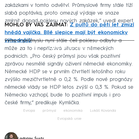
zakázkami v tomto odvětví. Průmyslové firmy stále tíží
slabá poptávka, proto omezují výdaje ve snaze
zmírnit dopad poklesu nových zakázek,“ uvedl expert.
MOHLO BY VÁS ZAJÍMAT:
Z pultů do pěti let zmizí
hnědá vajíčka. Bílé slepice mají být ekonomicky
výhodnější
Firmy v průmyslu nyní stále čelí poklesu odbytu a
Failed to fetch
může za to i nepříznivá situace v německých
podnicích. „Pro český průmysl jsou však pozitivní
zprávou nesmělé signály oživení německé ekonomiky.
Německé HDP se v prvním čtvrtletí letošního roku
zvýšilo mezičtvrtletně o 0,2 %. Podle nové prognózy
německé vlády se HDP letos zvýší o 0,3 %. Pokud se
Německo vzchopí, bude to pozitivní impuls i pro
české firmy,“ predikuje Kymlička.
Evropa
průmysl
ekonomika
Lukáš Kovanda
Evropská unie
Ladislav Šustr