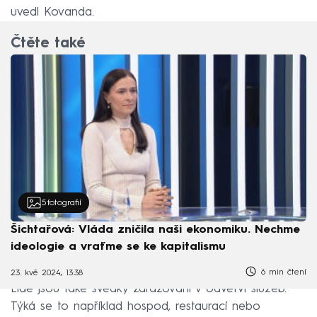
uvedl Kovanda.
Čtěte také
5
fotografií
Šichtařová: Vláda zničila naši ekonomiku. Nechme
ideologie a vraťme se ke kapitalismu
6 min čtení
23. kvě 2024, 13:38
Lidé jsou také svědky zdražování v odvětví služeb.
Týká se to například hospod, restaurací nebo